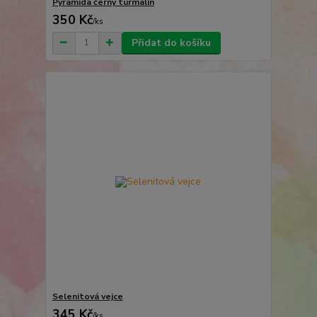
Pyramida černý turmalín
350 Kč
/
ks
Přidat do košíku
Selenitová vejce
345 Kč
/
ks