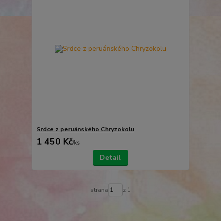
Srdce z peruánského Chryzokolu
1 450 Kč
/
ks
Detail
strana
z 1