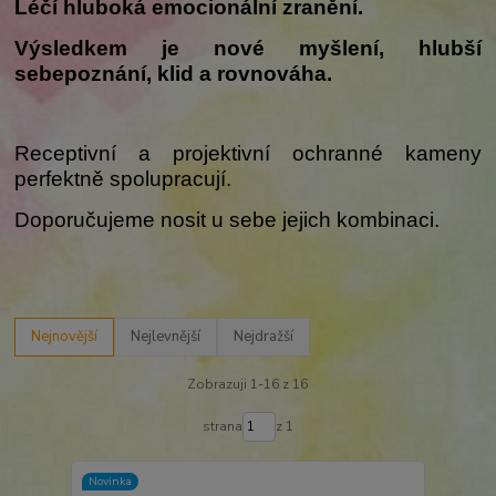
Léčí hluboká emocionální zranění.
Výsledkem je nové myšlení, hlubší
sebepoznání, klid a rovnováha.
Receptivní a projektivní ochranné kameny
perfektně spolupracují.
Doporučujeme nosit u sebe jejich kombinaci.
Nejnovější
Nejlevnější
Nejdražší
Zobrazuji 1-16 z 16
strana
z 1
Novinka