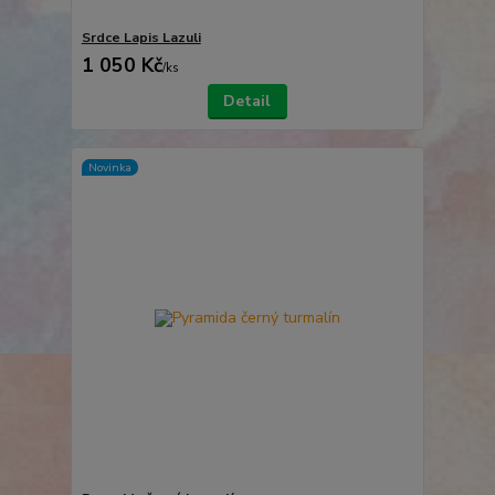
Srdce Lapis Lazuli
1 050 Kč
/
ks
Detail
Novinka