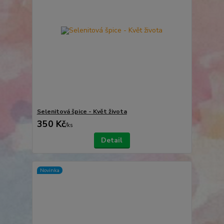
Selenitová špice - Květ života
350 Kč
/
ks
Detail
Novinka