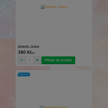
Selenit- Srdce
380 Kč
/
ks
Přidat do košíku
Novinka