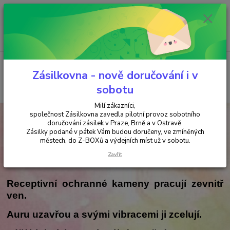
Minimální hodnota objednávky je 200 kč. Při nákupu nad 2000,- Kč je
požadována platba předem na účet.
0
ks
+420 737 737 037
za
0,00 Kč
(Po-Pá, 9-18 hod.)
Menu
Zásilkovna - nově doručování i v
Hledat
sobotu
Milí zákazníci,
společnost Zásilkovna zavedla pilotní provoz sobotního
Úvod
KAMENY a MINERÁLY
OCHRANNÉ KAMENY
RECEPTIVNÍ –
VNITŘNÍ OCHRANA
doručování zásilek v Praze, Brně a v Ostravě.
Zásilky podané v pátek Vám budou doručeny, ve zmíněných
RECEPTIVNÍ – VNITŘNÍ
městech, do Z-BOXů a výdejních míst už v sobotu.
Zavřít
OCHRANA
Receptivní ochranné kameny pracují zevnitř
ven.
Auru uzavřou a svými vibracemi ji zcelují.