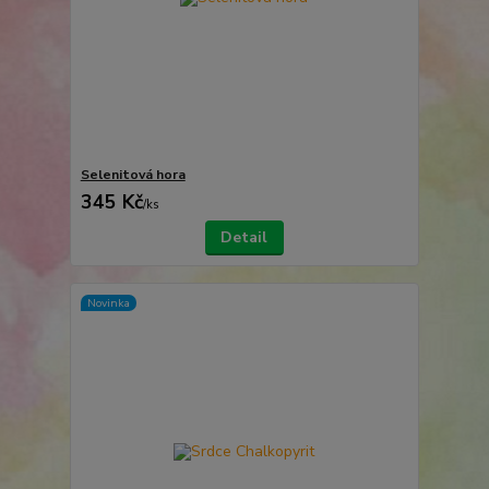
Selenitová hora
345 Kč
/
ks
Detail
Novinka