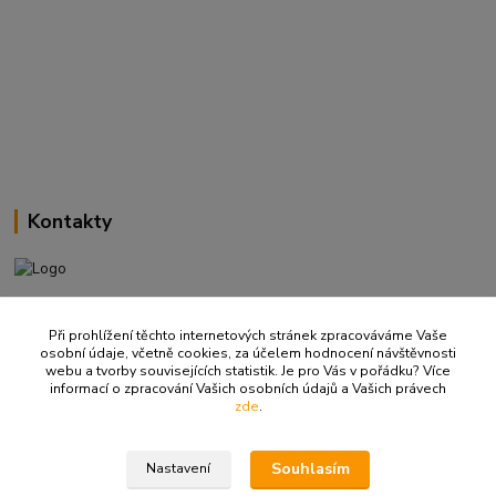
Kontakty
+420 737 737 037
(Po-Pá, 9-18 hod.)
Při prohlížení těchto internetových stránek zpracováváme Vaše
osobní údaje, včetně cookies, za účelem hodnocení návštěvnosti
webu a tvorby souvisejících statistik. Je pro Vás v pořádku? Více
info@ritualbrno-eshop.cz
informací o zpracování Vašich osobních údajů a Vašich právech
zde
.
Souhlasím
Nastavení