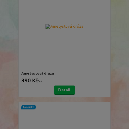
Ametystová drúza
390 Kč
/
ks
Detail
Novinka