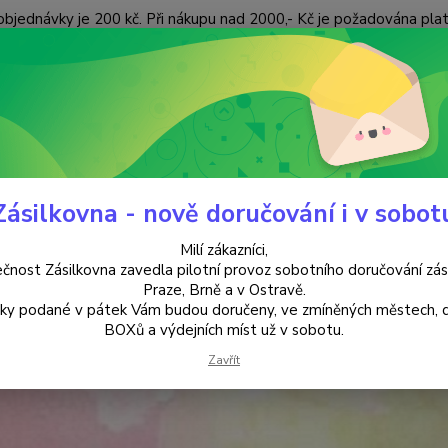
objednávky je 200 kč. Při nákupu nad 2000,- Kč je požadována pla
 ÚDAJŮ
KONTAKTY
Nevíte
Hledat
+420
(Po-Pá
Zásilkovna - nově doručování i v sobot
DOMOV
PŘEHOZY & POVLAKY NA POLŠTÁŘE
Milí zákazníci,
HOZY & POVLAKY NA POLŠTÁ
čnost Zásilkovna zavedla pilotní provoz sobotního doručování zás
Praze, Brně a v Ostravě.
lky podané v pátek Vám budou doručeny, ve zmíněných městech, 
ozvláštnit svůj domov? Hledáte povlaky na polštá
BOXů a výdejních míst už v sobotu.
Zavřít
e na správném místě. :-)