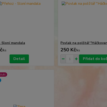
- Sloní mandala
Povlak na polštář "Háčkova
č
250 Kč
/
ks
/
ks
Detail
Přidat do ko
dukt