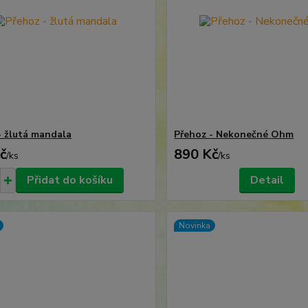
- žlutá mandala
Přehoz - Nekonečné Ohm
č
890 Kč
/
ks
/
ks
Přidat do košíku
Detail
Novinka