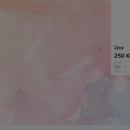
Zima
250 K