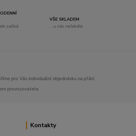
DODENNÍ
VŠE SKLADEM
ním začíná
... u nás nečekáte
říme pro Vás individuální objednávku na přání.
asem provozovatele.
Kontakty