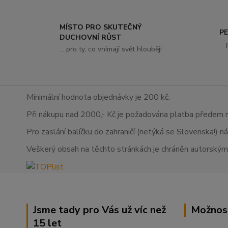
MÍSTO PRO SKUTEČNÝ
P
DUCHOVNÍ RŮST
..
... pro ty, co vnímají svět hlouběji
Minimální hodnota objednávky je 200 kč.
Při nákupu nad 2000,- Kč je požadována platba předem 
Pro zaslání balíčku do zahraničí (netýká se Slovenska!) n
Veškerý obsah na těchto stránkách je chráněn autorskými
Jsme tady pro Vás už víc než
Možnos
15 let