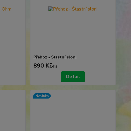
Přehoz - Šťastní sloni
890 Kč
/
ks
Detail
Novinka