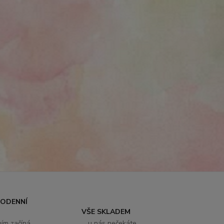
DODENNÍ
VŠE SKLADEM
ním začíná
... u nás nečekáte