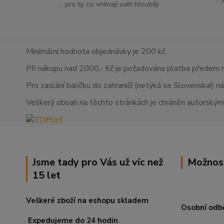
... pro ty, co vnímají svět hlouběji
Minimální hodnota objednávky je 200 kč.
Při nákupu nad 2000,- Kč je požadována platba předem 
Pro zaslání balíčku do zahraničí (netýká se Slovenska!) n
Veškerý obsah na těchto stránkách je chráněn autorskými
Jsme tady pro Vás už víc než
Možnos
15 let
Veškeré zboží na eshopu skladem
Osobní odb
Expedujeme do 24 hodin