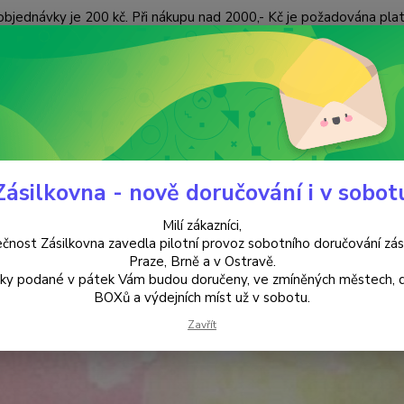
objednávky je 200 kč. Při nákupu nad 2000,- Kč je požadována pla
 ÚDAJŮ
KONTAKTY
Nevíte
Hledat
+420
(Po-Pá
Zásilkovna - nově doručování i v sobot
HUDEBNÍ CD
Ostatní
Milí zákazníci,
tní
čnost Zásilkovna zavedla pilotní provoz sobotního doručování zás
Praze, Brně a v Ostravě.
lky podané v pátek Vám budou doručeny, ve zmíněných městech, 
BOXů a výdejních míst už v sobotu.
Zavřít