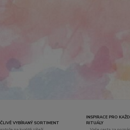
INSPIRACE PRO KAŽ
EČLIVĚ VYBÍRANÝ SORTIMENT
RITUÁLY
. protože na kvalitě záleží
... Vaše cesta za pozná