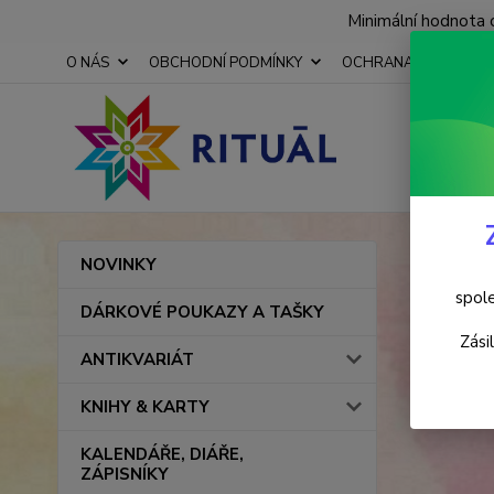
Minimální hodnota 
O NÁS
OBCHODNÍ PODMÍNKY
OCHRANA OSOBNÍCH
Úvod
NOVINKY
Osta
spole
DÁRKOVÉ POUKAZY A TAŠKY
Zási
ANTIKVARIÁT
KNIHY & KARTY
KALENDÁŘE, DIÁŘE,
ZÁPISNÍKY