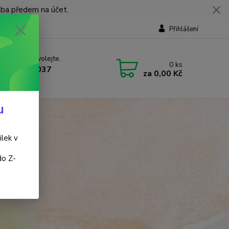
tba předem na účet.
Přihlášení
 si rady? Zavolejte.
0
ks
 737 737 037
za
0,00 Kč
, 9-18 hod.)
u
ilek v
do Z-