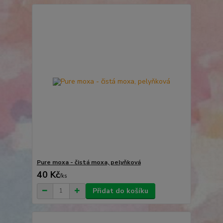
Pure moxa - čistá moxa, pelyňková
40 Kč
/
ks
Přidat do košíku