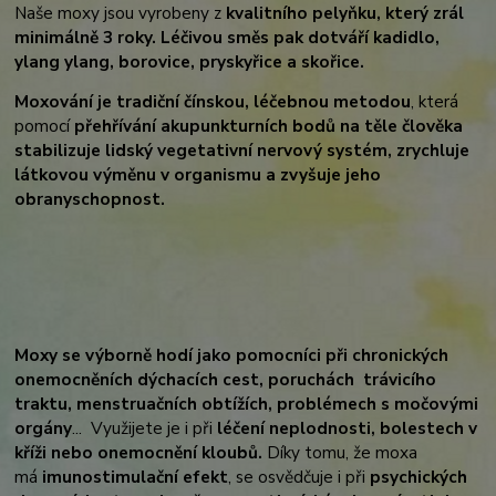
Naše moxy jsou vyrobeny z
kvalitního pelyňku, který zrál
minimálně 3 roky. Léčivou směs pak dotváří kadidlo,
ylang ylang, borovice, pryskyřice a skořice.
Moxování je tradiční čínskou, léčebnou metodou
, která
pomocí
přehřívání akupunkturních bodů na těle člověka
stabilizuje lidský vegetativní nervový systém, zrychluje
látkovou výměnu v organismu a zvyšuje jeho
obranyschopnost.
Moxy se výborně hodí jako pomocníci při chronických
onemocněních dýchacích cest, poruchách trávicího
traktu, menstruačních obtížích, problémech s močovými
orgány
... Využijete je i při
léčení neplodnosti, bolestech v
kříži nebo onemocnění kloubů.
Díky tomu, že moxa
má
imunostimulační efekt
, se osvědčuje i při
psychických