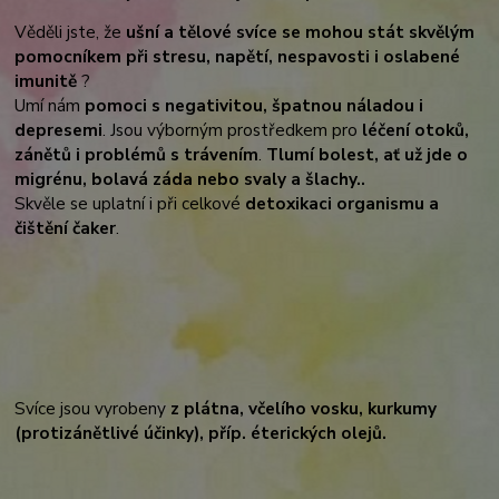
Věděli jste, že
ušní a tělové svíce se mohou stát skvělým
pomocníkem při stresu, napětí, nespavosti i oslabené
imunitě
?
Umí nám
pomoci s negativitou, špatnou náladou i
depresemi
. Jsou výborným prostředkem pro
léčení otoků,
zánětů i problémů s trávením
.
Tlumí bolest, ať už jde o
migrénu, bolavá záda nebo svaly a šlachy..
Skvěle se uplatní i při celkové
detoxikaci organismu a
čištění čaker
.
Svíce jsou vyrobeny
z plátna, včelího vosku, kurkumy
(protizánětlivé účinky), příp. éterických olejů.