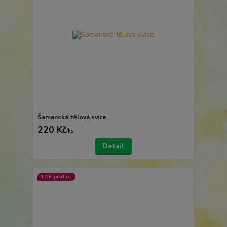
Šamanská tělová svíce
220 Kč
/
ks
Detail
TOP produkt