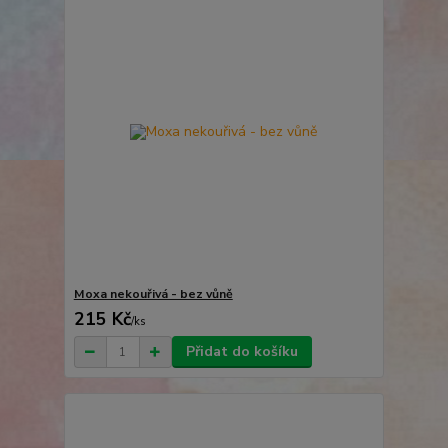
Moxa nekouřivá - bez vůně
215 Kč
/
ks
Přidat do košíku