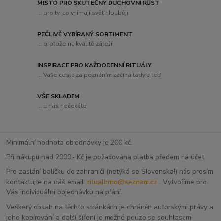
MÍSTO PRO SKUTEČNÝ DUCHOVNÍ RŮST
... pro ty, co vnímají svět hlouběji
PEČLIVĚ VYBÍRANÝ SORTIMENT
... protože na kvalitě záleží
INSPIRACE PRO KAŽDODENNÍ RITUÁLY
... Vaše cesta za poznáním začíná tady a teď
VŠE SKLADEM
... u nás nečekáte
Minimální hodnota objednávky je 200 kč.
Při nákupu nad 2000,- Kč je požadována platba předem na účet.
Pro zaslání balíčku do zahraničí (netýká se Slovenska!) nás prosím
kontaktujte na náš email:
ritualbrno@seznam.cz
. Vytvoříme pro
Vás individuální objednávku na přání.
Veškerý obsah na těchto stránkách je chráněn autorskými právy a
jeho kopírování a další šíření je možné pouze se souhlasem