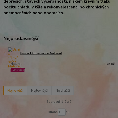
depresích, stavech vyčerpanosti, nízkém krevním tlaku,
pocitu chladu v těle a rekonvalescenci po chronických
onemocněních nebo operacích.
Nejprodávanější
1.
Ušní a tělové svíce Natural
Natural
76 Kč
TOP produkt
Nejnovější
Nejlevnější
Nejdražší
Zobrazuji 1-6 z 6
strana
z 1