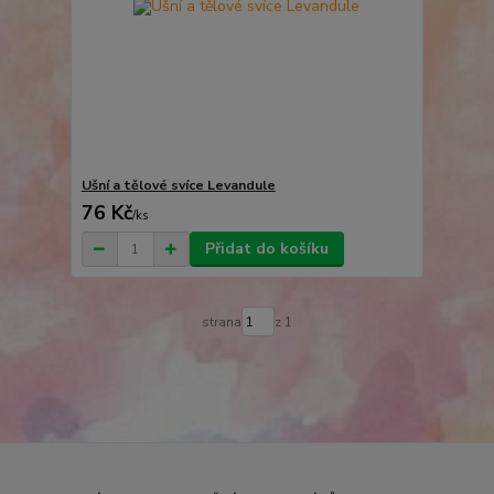
Ušní a tělové svíce Levandule
76 Kč
/
ks
Přidat do košíku
strana
z 1