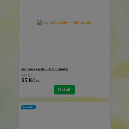
Aroma kapsle - Palo Santo
160 Kč
85 Kč
/
ks
Detail
Novinka