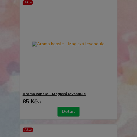
Akce
Aroma kapsle - Magická levandule
85 Kč
/
ks
Detail
Akce