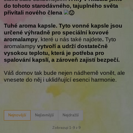
do tohoto starodávného, tajuplného světa
přivítali nového člena
Tuhé aroma kapsle. Tyto vonné kapsle jsou
určené výhradně pro speciální kovové
aromalampy
, které u nás také najdete
.
Tyto
aromalampy
vytvoří a udrží dostatečně
vysokou teplotu, která je potřeba pro
spalování kapslí, a zároveň zajistí bezpečí.
Váš domov tak bude nejen nádherně vonět, ale
vnesete do něj i uklidňující esenci harmonie.
Nejnovější
Nejlevnější
Nejdražší
Zobrazuji 1-9 z 9