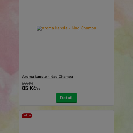
Aroma kapsle - Nag Champa
160 Kč
85 Kč
/
ks
Detail
Akce