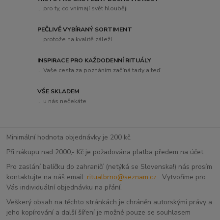
... pro ty, co vnímají svět hlouběji
PEČLIVĚ VYBÍRANÝ SORTIMENT
... protože na kvalitě záleží
INSPIRACE PRO KAŽDODENNÍ RITUÁLY
... Vaše cesta za poznáním začíná tady a teď
VŠE SKLADEM
... u nás nečekáte
Minimální hodnota objednávky je 200 kč.
Při nákupu nad 2000,- Kč je požadována platba předem na účet.
Pro zaslání balíčku do zahraničí (netýká se Slovenska!) nás prosím
kontaktujte na náš email:
ritualbrno@seznam.cz
. Vytvoříme pro
Vás individuální objednávku na přání.
Veškerý obsah na těchto stránkách je chráněn autorskými právy a
jeho kopírování a další šíření je možné pouze se souhlasem