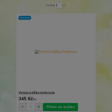
strana
z 1
Novinka
Vonná srdíčka Ambrosia
345 Kč
/
ks
Přidat do košíku