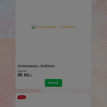
Aroma kapsle - Dračí krev
160 Kč
85 Kč
/
ks
Detail
Akce