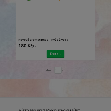
Kovová aromalampa - Květ života
180 Kč
/
ks
Detail
strana
z 1
MÍSTO PRO SKUTEČNÝ DUCHOVNÍ RŮST