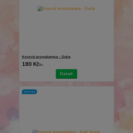
Kovová aromalampa - Duha
180 Kč
/
ks
Detail
Novinka