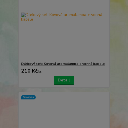
Dárkový set: Kovová aromalampa + vonná kapsle
210 Kč
/
ks
Detail
Novinka