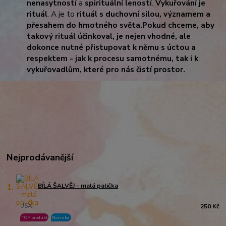
nenasytností
a
spirituální leností
.
Vykuřování je
rituál
. A je to
rituál s duchovní silou, významem a
přesahem do hmotného světa.
Pokud chceme, aby
takový rituál účinkoval, je nejen vhodné, ale
dokonce nutné přistupovat k němu s úctou a
respektem - jak k procesu samotnému, tak i k
vykuřovadlům, které pro nás čistí prostor.
Nejprodávanější
1.
BÍLÁ ŠALVĚJ - malá palička
USA
250 Kč
TOP produkt
Novinka