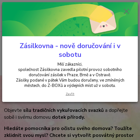
Minimální hodnota objednávky je 200 kč. Při nákupu nad 2000,- Kč je
požadována platba předem na účet.
0
ks
+420 737 737 037
za
0,00 Kč
(Po-Pá, 9-18 hod.)
Menu
Zásilkovna - nově doručování i v
sobotu
Milí zákazníci,
Hledat
společnost Zásilkovna zavedla pilotní provoz sobotního
doručování zásilek v Praze, Brně a v Ostravě.
Zásilky podané v pátek Vám budou doručeny, ve zmíněných
Úvod
VYKUŘOVÁNÍ
VYKUŘOVACÍ SVAZKY
městech, do Z-BOXů a výdejních míst už v sobotu.
VYKUŘOVACÍ SVAZKY
Zavřít
Objevte
sílu tradičních vykuřovacích svazků
a dopřejte
sobě i svému domovu
dotek přírody.
Hledáte pomocníka pro očistu svého domova? Toužíte
zklidnit svou mysl? Chcete si vytvořit posvátný prostor