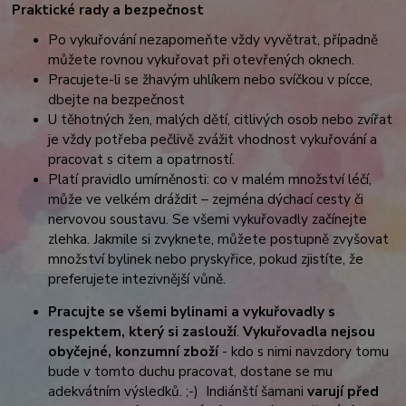
Praktické rady a bezpečnost
Po vykuřování nezapomeňte vždy vyvětrat, případně
můžete rovnou vykuřovat při otevřených oknech.
Pracujete-li se žhavým uhlíkem nebo svíčkou v pícce,
dbejte na bezpečnost
U těhotných žen, malých dětí, citlivých osob nebo zvířat
je vždy potřeba pečlivě zvážit vhodnost vykuřování a
pracovat s citem a opatrností.
Platí pravidlo umírněnosti: co v malém množství léčí,
může ve velkém dráždit – zejména dýchací cesty či
nervovou soustavu
. Se všemi vykuřovadly začínejte
zlehka. Jakmile si zvyknete, můžete postupně zvyšovat
množství bylinek nebo pryskyřice, pokud zjistíte, že
preferujete intezivnější vůně.
Pracujte se všemi bylinami a vykuřovadly s
respektem, který si zaslouží
.
Vykuřovadla nejsou
obyčejné, konzumní zboží
- kdo s nimi navzdory tomu
bude v tomto duchu pracovat, dostane se mu
adekvátním výsledků. ;-)
Indiánští šamani
varují před