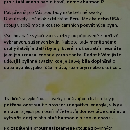
pro rituál anebo naplnit svůj domov harmonií?
Pak přesně pro Vás jsou tady naše bylinné svazky.
Doputovaly k nám až z dalekého
Peru, Mexika nebo USA
a
spojují v sobě
moc a kouzlo tamních posvátných bylin
.
Všechny naše vykuřovací svazky jsou připravené z
pečlivě
vybraných, sušených bylin
. Najdete tady
méně známé
druhy šalvějí a další byliny, které možná zatím neznáte,
jako jsou routa, cedar a yerba santa.
Radost Vám jistě
udělají i bylinné svazky, kde je šalvěj bílá doplněná o
další bylinku, jako růže, máta, rozmarýn nebo skořice...
Tradičně se vykuřovací svazky používají ve chvílích, kdy je
potřeba odstranit z prostoru negativní energie, vlivy a
emoce.
S jejich pomocní můžete svůj
domov lépe chránit a
vytvořit z něj místo plné harmonie a spokojenosti.
Po zapálení a sfouknutí plamene
stoupá z bylinných