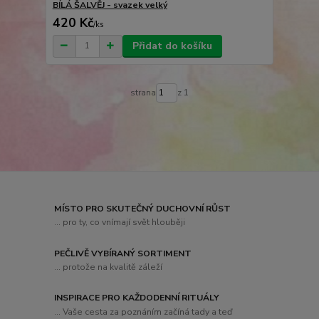
BÍLÁ ŠALVĚJ - svazek velký
420 Kč
/
ks
Přidat do košíku
strana
z 1
MÍSTO PRO SKUTEČNÝ DUCHOVNÍ RŮST
... pro ty, co vnímají svět hlouběji
PEČLIVĚ VYBÍRANÝ SORTIMENT
... protože na kvalitě záleží
INSPIRACE PRO KAŽDODENNÍ RITUÁLY
... Vaše cesta za poznáním začíná tady a teď