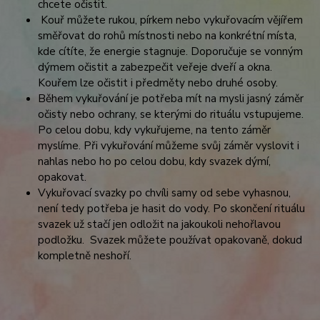
chcete očistit.
Kouř můžete rukou, pírkem nebo vykuřovacím vějířem
směřovat do rohů místnosti nebo na konkrétní místa,
kde cítíte, že energie stagnuje. Doporučuje se vonným
dýmem očistit a zabezpečit veřeje dveří a okna.
Kouřem lze očistit i předměty nebo druhé osoby.
Během vykuřování je potřeba mít na mysli jasný záměr
očisty nebo ochrany, se kterými do rituálu vstupujeme.
Po celou dobu, kdy vykuřujeme, na tento záměr
myslíme. Při vykuřování můžeme svůj záměr vyslovit i
nahlas nebo ho po celou dobu, kdy svazek dýmí,
opakovat.
Vykuřovací svazky po chvíli samy od sebe vyhasnou,
není tedy potřeba je hasit do vody. Po skončení rituálu
svazek už stačí jen odložit na jakoukoli nehořlavou
podložku. Svazek můžete používat opakovaně, dokud
kompletně neshoří.