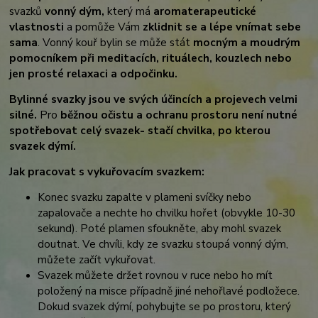
svazků
vonný dým,
který má
aromaterapeutické
vlastnosti
a pomůže Vám
zklidnit se a lépe vnímat sebe
sama
. Vonný kouř bylin se může stát
mocným a moudrým
pomocníkem při meditacích, rituálech, kouzlech nebo
jen prosté relaxaci a odpočinku.
Bylinné svazky jsou ve svých účincích a projevech velmi
silné.
Pro
běžnou očistu a ochranu prostoru není nutné
spotřebovat celý svazek- stačí chvilka, po kterou
svazek dýmí.
Jak pracovat s vykuřovacím svazkem:
Konec svazku zapalte v plameni svíčky nebo
zapalovače a nechte ho chvilku hořet (obvykle 10-30
sekund). Poté plamen sfoukněte, aby mohl svazek
doutnat. Ve chvíli, kdy ze svazku stoupá vonný dým,
můžete začít vykuřovat.
Svazek můžete držet rovnou v ruce nebo ho mít
položený na misce případně jiné nehořlavé podložece.
Dokud svazek dýmí, pohybujte se po prostoru, který