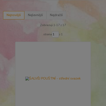
Nejnovější
Nejlevnější
Nejdražší
Zobrazuji 1-17 z 17
strana
z 1