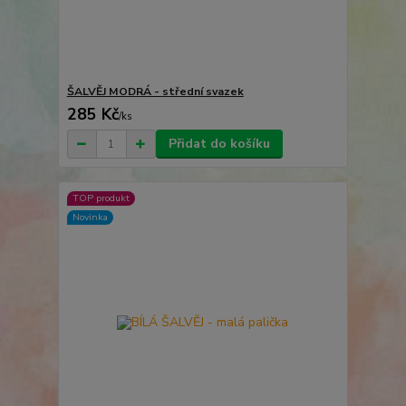
ŠALVĚJ MODRÁ - střední svazek
285 Kč
/
ks
Přidat do košíku
TOP produkt
Novinka