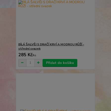
BÍLÁ ŠALVĚJ S DRAČÍ KRVÍ A MODROU RŮŽÍ -
střední svazek
285 Kč
/
ks
Přidat do košíku