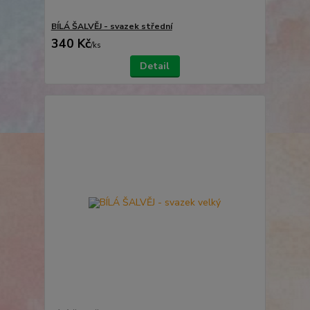
BÍLÁ ŠALVĚJ - svazek střední
340 Kč
/
ks
Detail