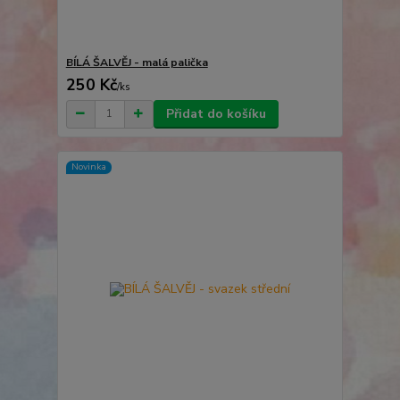
BÍLÁ ŠALVĚJ - malá palička
250 Kč
/
ks
Přidat do košíku
Novinka