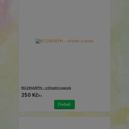
ROZMARÝN - střední svazek
250 Kč
/
ks
Detail