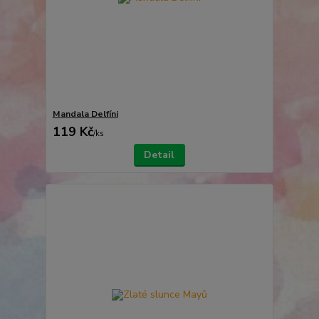
Mandala Delfíni
119 Kč
/
ks
Detail