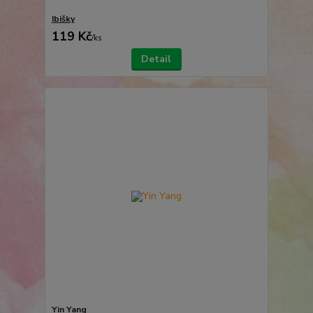
Ibišky
119 Kč
/
ks
Detail
Yin Yang