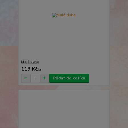
Malá duha
119 Kč
/
ks
Přidat do košíku