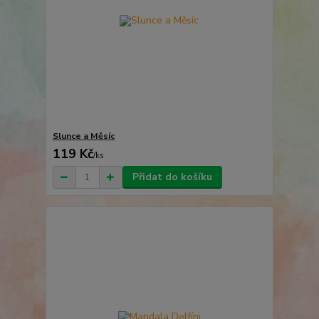
Slunce a Měsíc
119 Kč
/
ks
Přidat do košíku