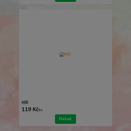
MÍR
119 Kč
/
ks
Detail