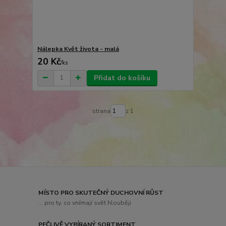
Nálepka Květ života - malá
20 Kč
/
ks
Přidat do košíku
strana
z 1
MÍSTO PRO SKUTEČNÝ DUCHOVNÍ RŮST
... pro ty, co vnímají svět hlouběji
PEČLIVĚ VYBÍRANÝ SORTIMENT