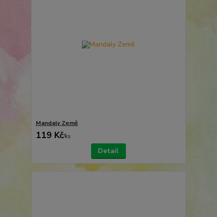
Mandaly Země
119 Kč
/
ks
Detail