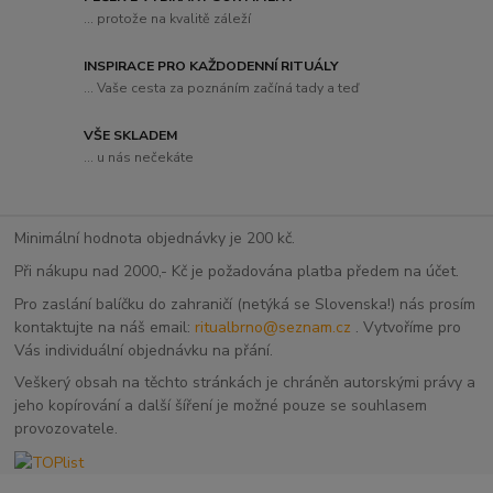
... protože na kvalitě záleží
INSPIRACE PRO KAŽDODENNÍ RITUÁLY
... Vaše cesta za poznáním začíná tady a teď
VŠE SKLADEM
... u nás nečekáte
Minimální hodnota objednávky je 200 kč.
Při nákupu nad 2000,- Kč je požadována platba předem na účet.
Pro zaslání balíčku do zahraničí (netýká se Slovenska!) nás prosím
kontaktujte na náš email:
ritualbrno@seznam.cz
. Vytvoříme pro
Vás individuální objednávku na přání.
Veškerý obsah na těchto stránkách je chráněn autorskými právy a
jeho kopírování a další šíření je možné pouze se souhlasem
provozovatele.