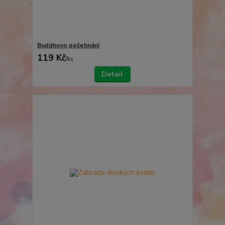
Buddhovo požehnání
119 Kč
/
ks
Detail