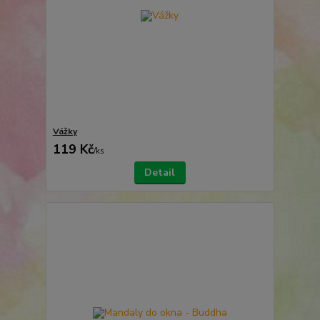
Vážky
119 Kč
/
ks
Detail