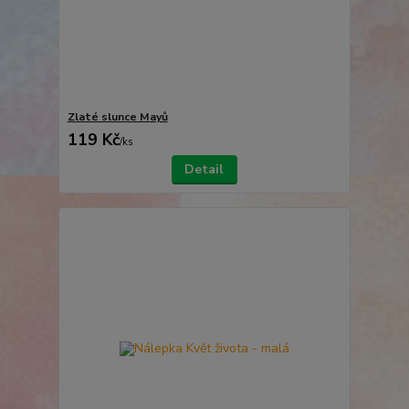
Zlaté slunce Mayů
119 Kč
/
ks
Detail