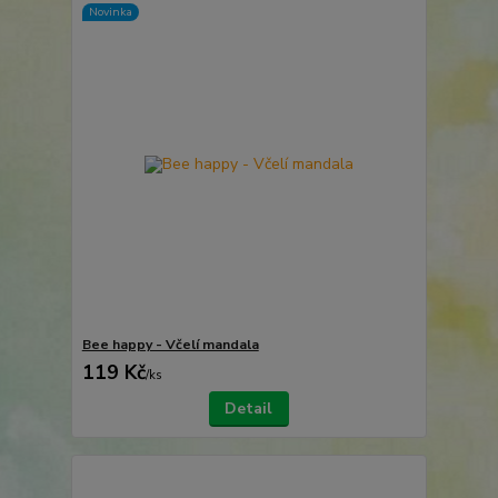
Novinka
Bee happy - Včelí mandala
119 Kč
/
ks
Detail