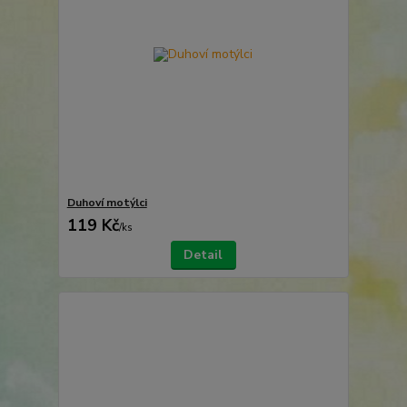
Duhoví motýlci
119 Kč
/
ks
Detail