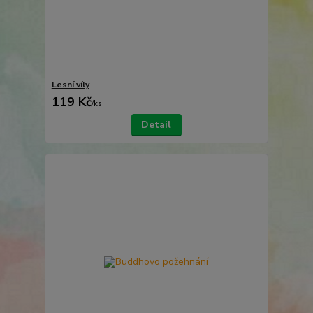
Lesní víly
119 Kč
/
ks
Detail