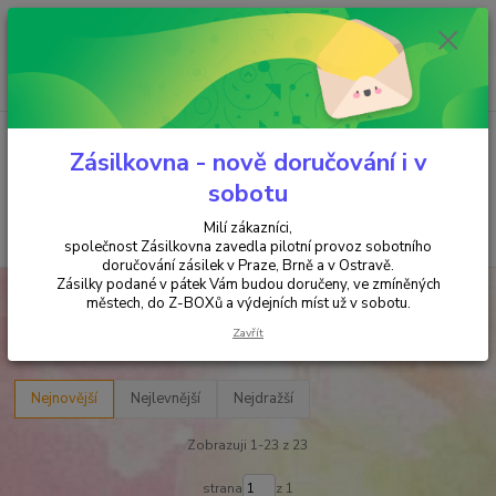
Minimální hodnota objednávky je 200 kč. Při nákupu nad 2000,- Kč je
požadována platba předem na účet.
0
ks
+420 737 737 037
za
0,00 Kč
(Po-Pá, 9-18 hod.)
Menu
Zásilkovna - nově doručování i v
sobotu
Milí zákazníci,
Hledat
společnost Zásilkovna zavedla pilotní provoz sobotního
doručování zásilek v Praze, Brně a v Ostravě.
Zásilky podané v pátek Vám budou doručeny, ve zmíněných
Úvod
DOMOV
NÁLEPKY, BANNERY & MAGNETKY
Malé nálepky
městech, do Z-BOXů a výdejních míst už v sobotu.
Malé nálepky
Zavřít
Nejnovější
Nejlevnější
Nejdražší
Zobrazuji 1-23 z 23
strana
z 1