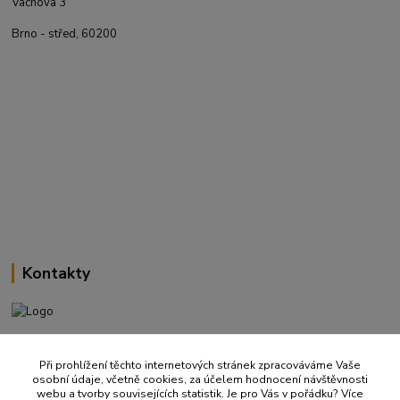
Vachova 3
Brno - střed, 60200
Kontakty
+420 737 737 037
(Po-Pá, 9-18 hod.)
Při prohlížení těchto internetových stránek zpracováváme Vaše
osobní údaje, včetně cookies, za účelem hodnocení návštěvnosti
webu a tvorby souvisejících statistik. Je pro Vás v pořádku? Více
info@ritualbrno-eshop.cz