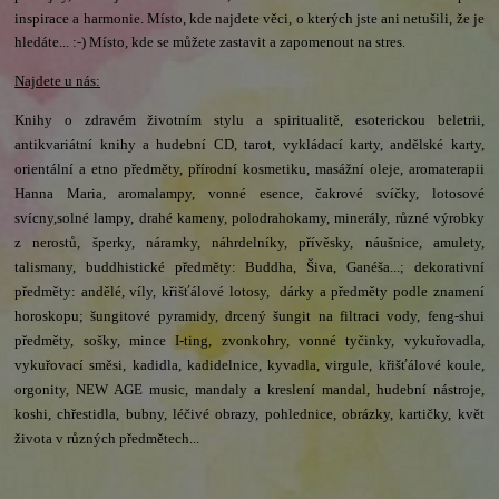
inspirace a harmonie. Místo, kde najdete věci, o kterých jste ani netušili, že je
hledáte... :-) Místo, kde se můžete zastavit a zapomenout na stres.
Najdete u nás:
Knihy o zdravém životním stylu a spiritualitě, esoterickou beletrii,
antikvariátní knihy a hudební CD, tarot, vykládací karty, andělské karty,
orientální a etno předměty, přírodní kosmetiku, masážní oleje, aromaterapii
Hanna Maria, aromalampy,
vonné
esence,
čakrové svíčky, lotosové
svícny,
solné
lampy, drahé kameny, polodrahokamy, minerály, různé výrobky
z nerostů, šperky, náramky, náhrdelníky, přívěsky, náušnice, amulety,
talismany, buddhistické předměty:
Buddha, Šiva,
Ganéša...;
dekorativní
předměty: andělé, víly, křišťálové lotosy, dárky a předměty podle znamení
horoskopu; šungitové pyramidy, drcený šungit na filtraci vody, feng-shui
předměty, sošky, mince I-ting, zvonkohry, vonné tyčinky, vykuřovadla,
vykuřovací směsi, kadidla, kadidelnice, kyvadla, virgule, křišťálové koule,
orgonity, NEW AGE music, mandaly a kreslení mandal, hudební nástroje,
koshi, chřestidla, bubny, léčivé obrazy, pohlednice, obrázky, kartičky, květ
života v různých předmětech...