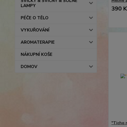
SVÍČKY & SVÍCNY & SOLNÉ
Melme a
LAMPY
390 K
PÉČE O TĚLO
VYKUŘOVÁNÍ
AROMATERAPIE
NÁKUPNÍ KOŠE
DOMOV
"Ticho 