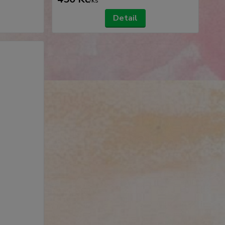
/
ks
Detail