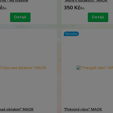
rya - Na hladine
"More v oblakoch" MAOK
č
350 Kč
/
ks
/
ks
Detail
Detail
Novinka
nad oblakmi" MAOK
"Pokojné ráno" MAOK