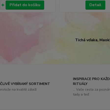
Přidat do košíku
Detail
Tichá vďaka, Maok
INSPIRACE PRO KAŽ
EČLIVĚ VYBÍRANÝ SORTIMENT
RITUÁLY
. protože na kvalitě záleží
... Vaše cesta za pozná
tady a teď