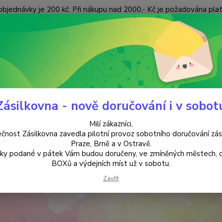
objednávky je 200 kč. Při nákupu nad 2000,- Kč je požadována pla
 ÚDAJŮ
KONTAKTY
Nevíte
Hledat
+420
(Po-Pá
Zásilkovna - nově doručování i v sobot
HUDEBNÍ CD
Maok
Milí zákazníci,
k
čnost Zásilkovna zavedla pilotní provoz sobotního doručování zás
Praze, Brně a v Ostravě.
lky podané v pátek Vám budou doručeny, ve zmíněných městech, 
fenomenální slovenský hudebník, improvizátor, multiinstr
BOXů a výdejních míst už v sobotu.
součástí a nejniternějším způsobem sebevyjádření je hud
Zavřít
t každou buňkou těla a povznášet ducha. Navozují pocit v