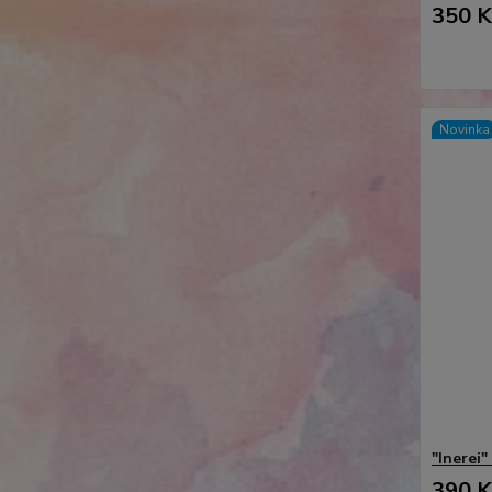
350 K
Novinka
"Inerei
390 K