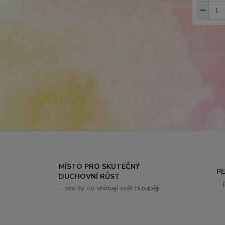
MÍSTO PRO SKUTEČNÝ
P
DUCHOVNÍ RŮST
..
... pro ty, co vnímají svět hlouběji