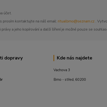
na účet.
ás prosím kontaktujte na náš email:
ritualbrno@seznam.cz
. Vytvo
 právy a jeho kopírování a další šíření je možné pouze se souhl
ti dopravy
Kde nás najdete
Vachova 3
ěr
Brno - střed, 60200