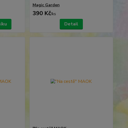
Magic Garden
390 Kč
/
ks
šíku
Detail