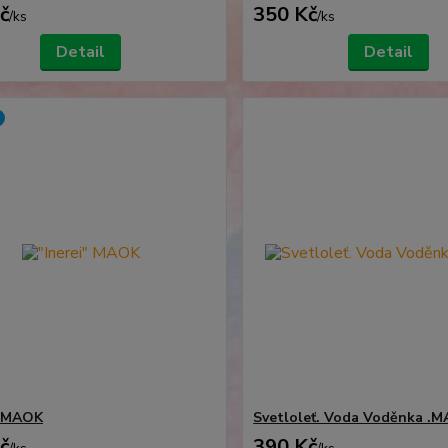
č
350 Kč
/
ks
/
ks
Detail
Detail
" MAOK
Svetloleť. Voda Voděnka .
č
390 Kč