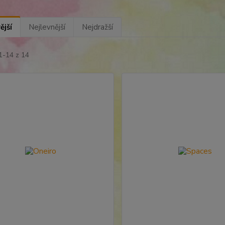
ější
Nejlevnější
Nejdražší
1-14 z 14