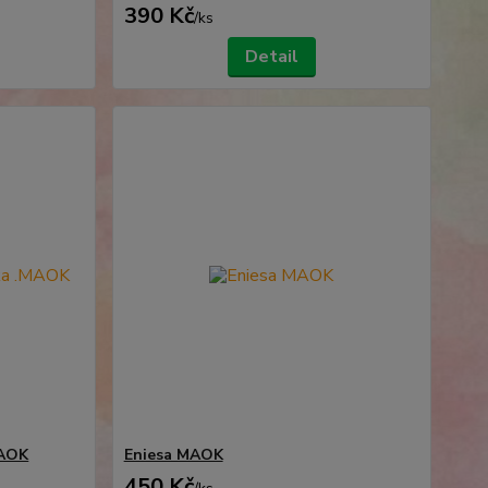
390 Kč
/
ks
Detail
MAOK
Eniesa MAOK
450 Kč