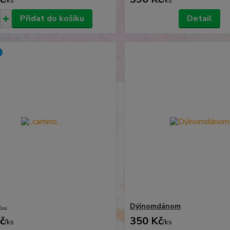
/
ks
/
ks
Přidat do košíku
Detail
...
Dýínomdánom
č
350 Kč
/
ks
/
ks