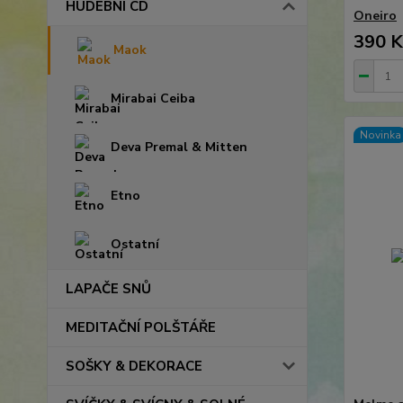
HUDEBNÍ CD
Oneiro
390 K
Maok
Mirabai Ceiba
Novinka
Deva Premal & Mitten
Etno
Ostatní
LAPAČE SNŮ
MEDITAČNÍ POLŠTÁŘE
SOŠKY & DEKORACE