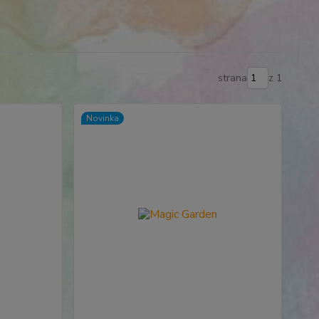
strana
z 1
Novinka