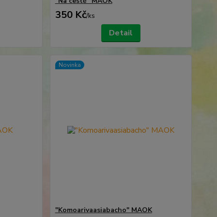
"Na cestě" MAOK
350 Kč
/
ks
Detail
Novinka
"Komoarivaasiabacho" MAOK