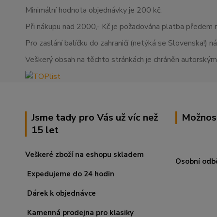
Minimální hodnota objednávky je 200 kč.
Při nákupu nad 2000,- Kč je požadována platba předem 
Pro zaslání balíčku do zahraničí (netýká se Slovenska!) n
Veškerý obsah na těchto stránkách je chráněn autorskými
Jsme tady pro Vás už víc než
Možnos
15 let
Veškeré zboží na eshopu skladem
Osobní odb
Expedujeme do 24 hodin
Dárek k objednávce
Kamenná prodejna pro klasiky