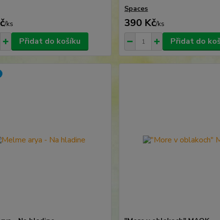
Spaces
č
390 Kč
/
ks
/
ks
Přidat do košíku
Přidat do ko