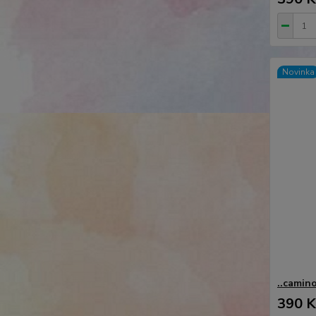
Novinka
..camino
390 K