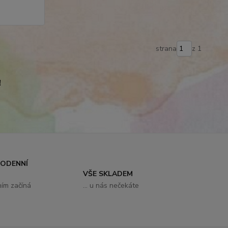
strana
z 1
!
DODENNÍ
VŠE SKLADEM
ním začíná
... u nás nečekáte