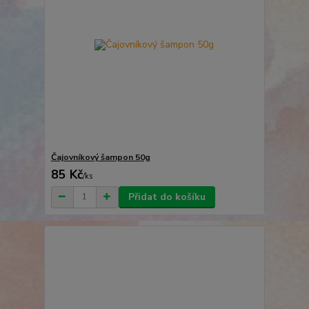
Čajovníkový šampon 50g
85 Kč
/
ks
Přidat do košíku