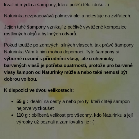
kvalitní mýdla a šampony, které potěší tělo i duši. :-)
Naturinka nezpracovává palmový olej a netestuje na zvířatech.
Jejich tuhé šampony vznikají z
pečlivě vyvážené kompozice
rostlinných olejů a bylinných odvarů.
Pokud toutíže po zdravých, silných vlasech, tak právě šampony
Naturinka Vám k nim mohou dopomoci. Tyto šampony si
v
ýborně rozumí s přírodními vlasy, ale u chemicky
barvených vlasů je potřeba opatrnosti, protože pro barvené
vlasy šampon od Naturinky může a nebo také nemusí být
dobrou volbou.
K dispozici ve dvou velikostech:
55 g :
ideální na cesty a nebo pro ty, kteří chtějí šampon
nejprve vyzkoušet
110 g :
oblíbená velikost pro všechny, kdo Naturinku a její
výrobky už poznali a zamilovali si je :-)