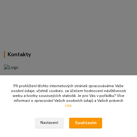
Kontakty
+420 737 737 037
(Po-Pá, 9-18 hod.)
Při prohlížení těchto internetových stránek zpracováváme Vaše
osobní údaje, včetně cookies, za účelem hodnocení návštěvnosti
webu a tvorby souvisejících statistik. Je pro Vás v pořádku? Více
info@ritualbrno-eshop.cz
informací o zpracování Vašich osobních údajů a Vašich právech
zde
.
Souhlasím
Nastavení