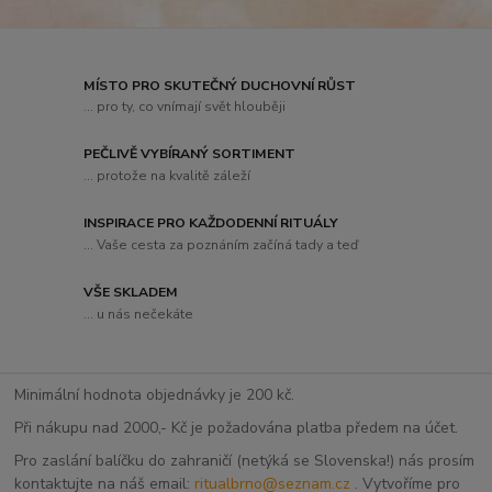
MÍSTO PRO SKUTEČNÝ DUCHOVNÍ RŮST
... pro ty, co vnímají svět hlouběji
PEČLIVĚ VYBÍRANÝ SORTIMENT
... protože na kvalitě záleží
INSPIRACE PRO KAŽDODENNÍ RITUÁLY
... Vaše cesta za poznáním začíná tady a teď
VŠE SKLADEM
... u nás nečekáte
Minimální hodnota objednávky je 200 kč.
Při nákupu nad 2000,- Kč je požadována platba předem na účet.
Pro zaslání balíčku do zahraničí (netýká se Slovenska!) nás prosím
kontaktujte na náš email:
ritualbrno@seznam.cz
. Vytvoříme pro