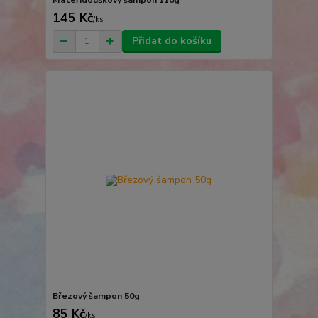
Mateřídouškový šampon 110g
145 Kč
/
ks
Přidat do košíku
Březový šampon 50g
85 Kč
/
ks