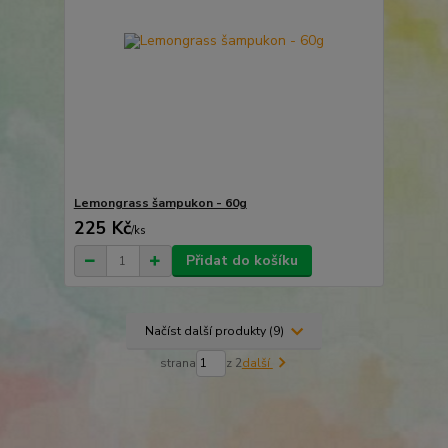
Lemongrass šampukon - 60g
225 Kč
/
ks
Přidat do košíku
Načíst další produkty (9)
strana
z 2
další