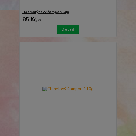
Rozmarýnový šampon 50g
85 Kč
/
ks
Detail