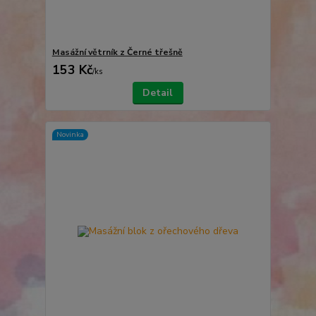
Masážní větrník z Černé třešně
153 Kč
/
ks
Detail
Novinka