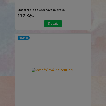
Masážní blok z ořechového dřeva
177 Kč
/
ks
Detail
Novinka