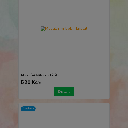
Masážní hříbek - křišťál
520 Kč
/
ks
Detail
Novinka