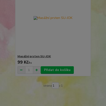
Masážní prsten SU-JOK
99 Kč
/
ks
Přidat do košíku
strana
z 1