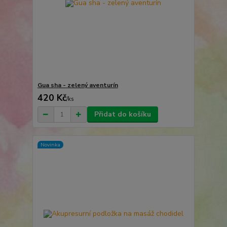
Gua sha - zelený aventurín
420 Kč
/
ks
Přidat do košíku
Novinka