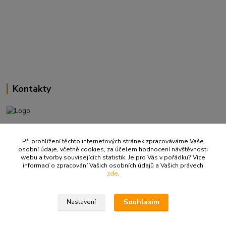
Kontakty
+420 737 737 037
(Po-Pá, 9-18 hod.)
Při prohlížení těchto internetových stránek zpracováváme Vaše
osobní údaje, včetně cookies, za účelem hodnocení návštěvnosti
webu a tvorby souvisejících statistik. Je pro Vás v pořádku? Více
info@ritualbrno-eshop.cz
informací o zpracování Vašich osobních údajů a Vašich právech
zde
.
Souhlasím
Nastavení