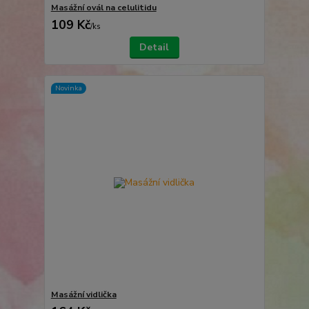
Masážní ovál na celulitidu
109 Kč
/
ks
Detail
Novinka
Masážní vidlička