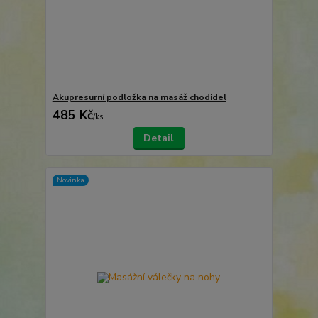
Akupresurní podložka na masáž chodidel
485 Kč
/
ks
Detail
Novinka