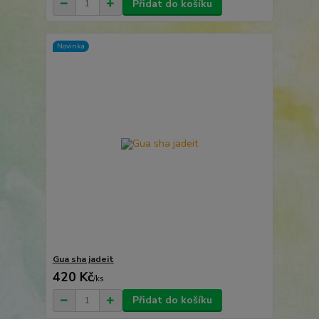
Přidat do košíku
Novinka
Gua sha jadeit
420 Kč
/
ks
Přidat do košíku