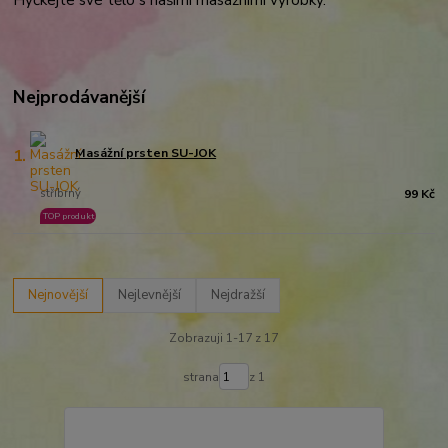
Nejprodávanější
1.
Masážní prsten SU-JOK
stříbrný
99 Kč
TOP produkt
Nejnovější
Nejlevnější
Nejdražší
Zobrazuji 1-17 z 17
strana
z 1