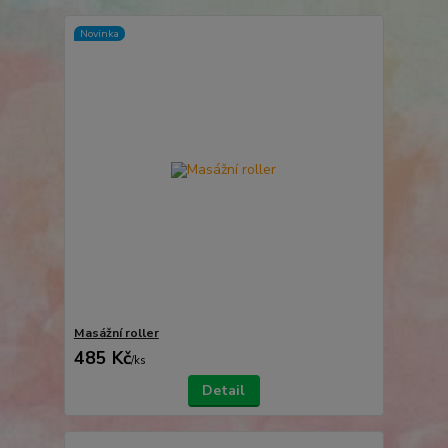
Novinka
Masážní roller
485 Kč
/
ks
Detail