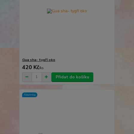
Gua sha- tygří oko
420 Kč
/
ks
Přidat do košíku
Novinka