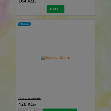
164 Kč
/
ks
Detail
Novinka
Gua sha růženín
420 Kč
/
ks