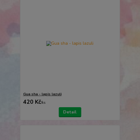
Gua sha - lapis lazuli
420 Kč
/
ks
Detail