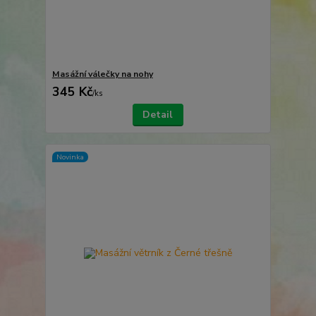
Masážní válečky na nohy
345 Kč
/
ks
Detail
Novinka