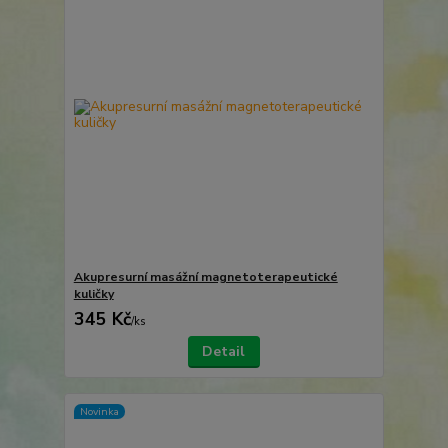
Akupresurní masážní magnetoterapeutické
kuličky
345 Kč
/
ks
Detail
Novinka