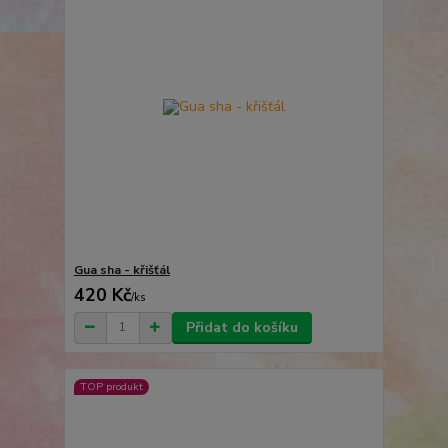
Gua sha - křišťál
420 Kč
/
ks
Přidat do košíku
TOP produkt