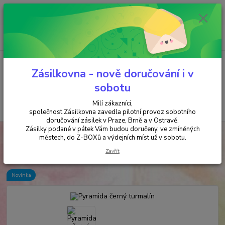
Minimální hodnota objednávky je 200 kč. Při nákupu nad 2000,- Kč je
požadována platba předem na účet.
0
ks
+420 737 737 037
za
0,00 Kč
(Po-Pá, 9-18 hod.)
Menu
Zásilkovna - nově doručování i v
sobotu
Milí zákazníci,
Hledat
společnost Zásilkovna zavedla pilotní provoz sobotního
doručování zásilek v Praze, Brně a v Ostravě.
Zásilky podané v pátek Vám budou doručeny, ve zmíněných
Úvod
MAGIE
Pyramida černý turmalín
městech, do Z-BOXů a výdejních míst už v sobotu.
Pyramida černý turmalín
Zavřít
Novinka