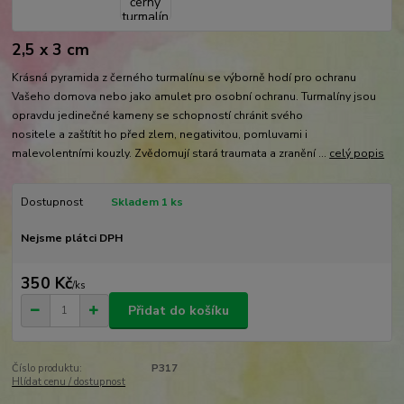
2,5 x 3 cm
Krásná pyramida z černého turmalínu se výborně hodí pro ochranu
Vašeho domova nebo jako amulet pro osobní ochranu. Turmalíny jsou
opravdu jedinečné kameny se schopností chránit svého
nositele a zaštítit ho před zlem, negativitou, pomluvami i
malevolentními kouzly. Zvědomují stará traumata a zranění ...
celý popis
Dostupnost
Skladem 1 ks
Nejsme plátci DPH
350 Kč
/
ks
Přidat do košíku
Číslo produktu:
P317
Hlídat cenu / dostupnost