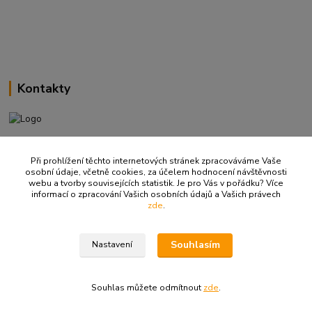
Kontakty
+420 737 737 037
(Po-Pá, 9-18 hod.)
Při prohlížení těchto internetových stránek zpracováváme Vaše
osobní údaje, včetně cookies, za účelem hodnocení návštěvnosti
webu a tvorby souvisejících statistik. Je pro Vás v pořádku? Více
info@ritualbrno-eshop.cz
informací o zpracování Vašich osobních údajů a Vašich právech
zde
.
Souhlasím
Nastavení
© 2008-2026 Rituál. Všechna práva vyhrazena.
Souhlas můžete odmítnout
zde
.
Vytvořeno na
Eshop-rychle.cz