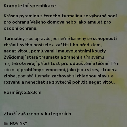
Kompletní specifikace
Krásná pyramida z černého turmalínu se výborně hodí
pro ochranu Vašeho domova nebo jako amulet pro
osobní ochranu.
Turmalíny
jsou opravdu jedinečné kameny se
schopností
chránit svého nositele
a
zaštítit ho před zlem,
negativitou, pomluvami i malevolentními kouzly.
Zvědomují stará traumata
a
zranění
a tím svému
majiteli
otevírají příležitost pro odpuštění a léčení
. Těm,
kdo mají
problémy s emocemi, jako jsou stres, strach a
zloba,
pomáhá turmalín
zachovat si chladnou hlavu a
rozvahu a nenechat se zbytečně pohltit negativitou.
Rozměry: 2,5x3cm
Zboží zařazeno v kategoriích
NOVINKY