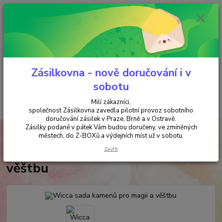
Minimální hodnota objednávky je 200 kč. Při nákupu nad 2000,- Kč je
požadována platba předem na účet.
0
ks
+420 737 737 037
za
0,00 Kč
(Po-Pá, 9-18 hod.)
Menu
Zásilkovna - nově doručování i v
sobotu
Milí zákazníci,
Hledat
společnost Zásilkovna zavedla pilotní provoz sobotního
doručování zásilek v Praze, Brně a v Ostravě.
Zásilky podané v pátek Vám budou doručeny, ve zmíněných
Úvod
MAGIE
Wicca sada kamenů pro magii a věštbu
městech, do Z-BOXů a výdejních míst už v sobotu.
Wicca sada kamenů pro magii a
Zavřít
věštbu