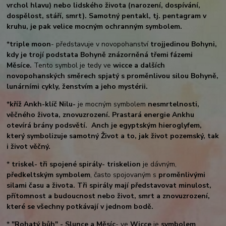
vrchol hlavu) nebo lidského života (narození, dospívání,
dospělost, stáří, smrt). Samotný pentakl, tj. pentagram v
kruhu, je pak velice mocným ochranným symbolem.
*
triple moon
- představuje v novopohanství
trojjedinou Bohyni,
kdy je trojí podstata Bohyně znázorněná třemi fázemi
Měsíce.
Tento symbol je tedy ve
wicce a dalších
novopohanských směrech spjatý s proměnlivou silou Bohyně,
lunárními cykly, ženstvím a jeho mystérii.
*
kříž Ankh-klíč Nilu-
je mocným symbolem
nesmrtelnosti,
věčného života, znovuzrození. Prastará energie Ankhu
otevírá brány podsvětí. Anch je egyptským hieroglyfem,
který symbolizuje samotný Život a to, jak život pozemský, tak
i život věčný.
*
triskel- tři spojené spirály- triskelion
je dávným,
předkeltským symbolem
, často spojovaným s
proměnlivými
silami času a života. Tři spirály mají představovat minulost,
přítomnost a budoucnost nebo život, smrt a znovuzrození,
které se všechny potkávají v jednom bodě.
*
"Rohatý bůh" - Slunce a Měsíc
- ve
Wicce
je
symbolem