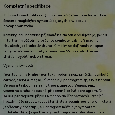
Kompletní specifikace
Tuto sadu
šesti ohlazených valounků černého achátu
zdobí
šestero magických symbolů spjatých s wiccou a
novopohanstvím.
Kamínky jsou nesmírně
příjemné na dotek
a využijete je, jak při
intuitivním věštění a práci se symboly, tak i při magii a
rituálech jakéhokoliv druhu
. Kamínky se dají
nosit v kapse
coby ochranné amulety a pomohou Vám zklidnit se ve
chvílích vypětí nebo stresu.
Významy symbolů:
*
pentagram v kruhu- pentakl
- jeden z nejznámějších symbolů
čarodějnictví a magie
. Původně byl pentragram
spjatý s bohyní
Venuší a láskou i se samotnou planetou Venuší, jejíž
vesmírná dráha nápadně připomíná právě pentagram.
Dnes
se ale pentagramu připisuje mnoho dalších významů. Pět cípů
hvězdy může představovat
čtyři živly a vesmírnou energii, která
je všechny prostupuje
. Pentagram může být
symbolem
lidského těla ( cípy hvězdy zastupují dvě nohy, dvě ruce a