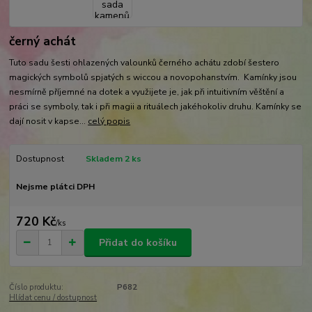
černý achát
Tuto sadu šesti ohlazených valounků černého achátu zdobí šestero
magických symbolů spjatých s wiccou a novopohanstvím. Kamínky jsou
nesmírně příjemné na dotek a využijete je, jak při intuitivním věštění a
práci se symboly, tak i při magii a rituálech jakéhokoliv druhu. Kamínky se
dají nosit v kapse...
celý popis
Dostupnost
Skladem 2 ks
Nejsme plátci DPH
720 Kč
/
ks
Přidat do košíku
Číslo produktu:
P682
Hlídat cenu / dostupnost