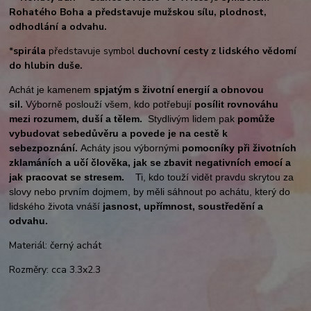
Rohatého Boha a představuje mužskou sílu, plodnost,
odhodlání a odvahu.
*
spirála
představuje symbol
duchovní cesty z lidského vědomí
do hlubin duše.
Achát je kamenem
spjatým s životní energií a obnovou
sil.
Výborně poslouží všem, kdo potřebují
posílit rovnováhu
mezi rozumem, duší a tělem.
Stydlivým lidem pak
pomůže
vybudovat sebedůvěru a povede je na cestě k
sebezpoznání.
Acháty jsou výbornými
pomocníky při životních
zklamáních a učí člověka, jak se zbavit negativních emocí a
jak pracovat se stresem.
Ti, kdo touží vidět pravdu skrytou za
slovy nebo prvním dojmem, by měli sáhnout po achátu, který do
lidského života vnáší
jasnost, upřímnost, soustředění a
odvahu.
Materiál: černý achát
Rozměry: cca 3.3x2.3