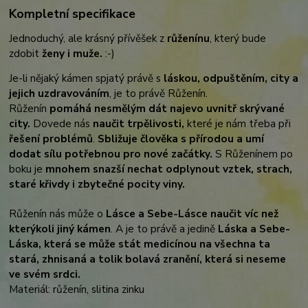
Kompletní specifikace
Jednoduchý, ale krásný přívěšek z
růženínu
, který bude
zdobit
ženy i muže.
:-)
Je-li nějaký kámen spjatý právě s
láskou, odpuštěním, city a
jejich uzdravováním
, je to právě Růženín.
Růženín
pomáhá nesmělým dát najevo uvnitř skrývané
city.
Dovede nás
naučit trpělivosti,
které je nám třeba při
řešení problémů
.
Sbližuje člověka s přírodou a umí
dodat sílu potřebnou pro nové začátky.
S Růženínem po
boku je
mnohem snazší nechat odplynout vztek, strach,
staré křivdy i zbytečné pocity viny.
Růženín nás může o
Lásce a Sebe-Lásce naučit víc než
kterýkoli jiný kámen
. A je to právě a jedině
Láska a Sebe-
Láska, která se může stát medicínou na všechna ta
stará, zhnisaná a tolik bolavá zranění, která si neseme
ve svém srdci.
Materiál: růženín, slitina zinku