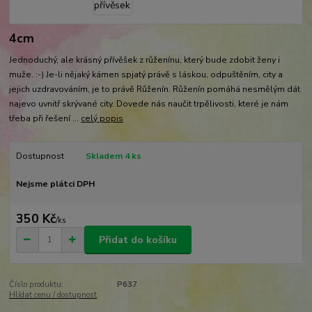
4cm
Jednoduchý, ale krásný přívěšek z růženínu, který bude zdobit ženy i
muže. :-) Je-li nějaký kámen spjatý právě s láskou, odpuštěním, city a
jejich uzdravováním, je to právě Růženín. Růženín pomáhá nesmělým dát
najevo uvnitř skrývané city. Dovede nás naučit trpělivosti, které je nám
třeba při řešení ...
celý popis
Dostupnost
Skladem 4 ks
Nejsme plátci DPH
350 Kč
/
ks
Přidat do košíku
Číslo produktu:
P637
Hlídat cenu / dostupnost