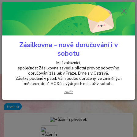
Minimální hodnota objednávky je 200 kč. Při nákupu nad 2000,- Kč je
požadována platba předem na účet.
0
ks
+420 737 737 037
za
0,00 Kč
(Po-Pá, 9-18 hod.)
Menu
Zásilkovna - nově doručování i v
sobotu
Milí zákazníci,
Hledat
společnost Zásilkovna zavedla pilotní provoz sobotního
doručování zásilek v Praze, Brně a v Ostravě.
Zásilky podané v pátek Vám budou doručeny, ve zmíněných
Úvod
ŠPERKY & AMULETY & MALY
Růženín přívěsek
městech, do Z-BOXů a výdejních míst už v sobotu.
Růženín přívěsek
Zavřít
Novinka