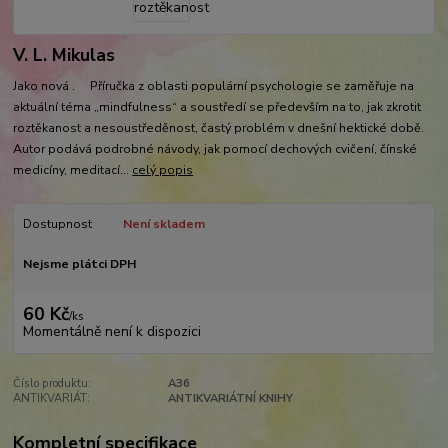
V. L. Mikulas
Jako nová . Příručka z oblasti populární psychologie se zaměřuje na
aktuální téma „mindfulness“ a soustředí se především na to, jak zkrotit
roztěkanost a nesoustředěnost, častý problém v dnešní hektické době.
Autor podává podrobné návody, jak pomocí dechových cvičení, čínské
medicíny, meditací...
celý popis
Dostupnost
Není skladem
Nejsme plátci DPH
60 Kč
/
ks
Momentálně není k dispozici
Číslo produktu:
A36
ANTIKVARIÁT:
ANTIKVARIÁTNÍ KNIHY
Kompletní specifikace