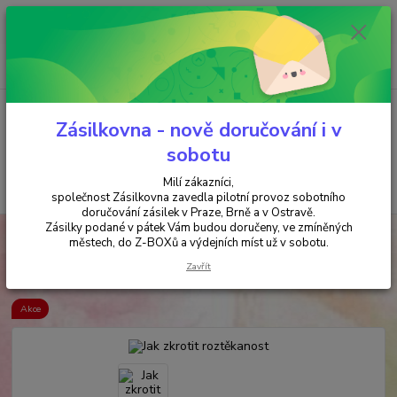
Minimální hodnota objednávky je 200 kč. Při nákupu nad 2000,- Kč je
požadována platba předem na účet.
0
ks
+420 737 737 037
za
0,00 Kč
(Po-Pá, 9-18 hod.)
Menu
Zásilkovna - nově doručování i v
sobotu
Milí zákazníci,
Hledat
společnost Zásilkovna zavedla pilotní provoz sobotního
doručování zásilek v Praze, Brně a v Ostravě.
Zásilky podané v pátek Vám budou doručeny, ve zmíněných
Úvod
ANTIKVARIÁT
Jak zkrotit roztěkanost
městech, do Z-BOXů a výdejních míst už v sobotu.
Jak zkrotit roztěkanost
Zavřít
Akce