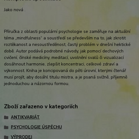
Jako nová .
Příručka z oblasti populární psychologie se zaměřuje na aktuální
téma „mindfulness“ a soustředí se především na to, jak zkrotit
roztěkanost a nesoustředěnost, častý problém v dnešní hektické
době. Autor podává podrobné návody, jak pomocí dechových
cvičení, čínské medicíny, meditací, uvolnění svalů či vizualizací
dos
áhnout harmonie, zlepšit koncentraci, celkové zdraví a
výkonnost. Kniha je koncipovaná do pěti úrovní, kterými čtenář
musí projít, aby dosáhl titulu mistra, a je psaná svižně, příjemně
jednoduchou a názornou formou.
Zboží zařazeno v kategoriích
ANTIKVARIÁT
PSYCHOLOGIE ÚSPĚCHU
VÝPRODEJ