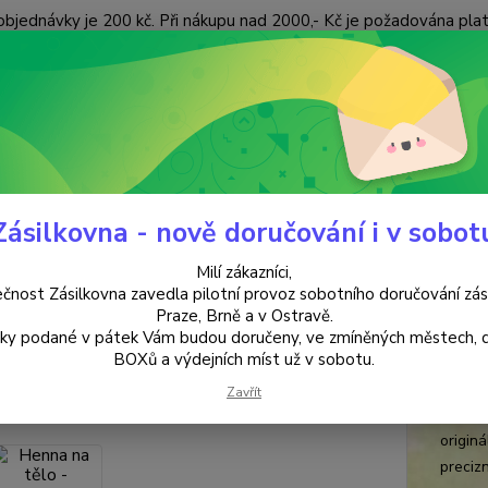
objednávky je 200 kč. Při nákupu nad 2000,- Kč je požadována pla
 ÚDAJŮ
KONTAKTY
Nevíte
Hledat
+420
(Po-Pá
Zásilkovna - nově doručování i v sobot
NOVINKY
Henna na tělo - Nature's Own
Milí zákazníci,
a na tělo - Nature's Own
čnost Zásilkovna zavedla pilotní provoz sobotního doručování zás
Praze, Brně a v Ostravě.
lky podané v pátek Vám budou doručeny, ve zmíněných městech, 
Hně
BOXů a výdejních míst už v sobotu.
Přírod
Zavřít
načerv
origin
precizn