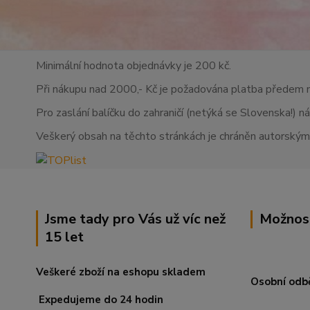
Minimální hodnota objednávky je 200 kč.
Při nákupu nad 2000,- Kč je požadována platba předem 
Pro zaslání balíčku do zahraničí (netýká se Slovenska!) n
Veškerý obsah na těchto stránkách je chráněn autorskými
Jsme tady pro Vás už víc než
Možnos
15 let
Veškeré zboží na eshopu skladem
Osobní odb
Expedujeme do 24 hodin