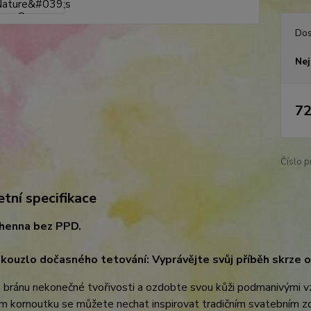
Dos
Nej
72
Číslo p
tní specifikace
 henna bez PPD.
kouzlo dočasného tetování: Vyprávějte svůj příběh skrze
bránu nekonečné tvořivosti a ozdobte svou kůži podmanivými vzo
m kornoutku se můžete nechat inspirovat tradičním svatebním zd