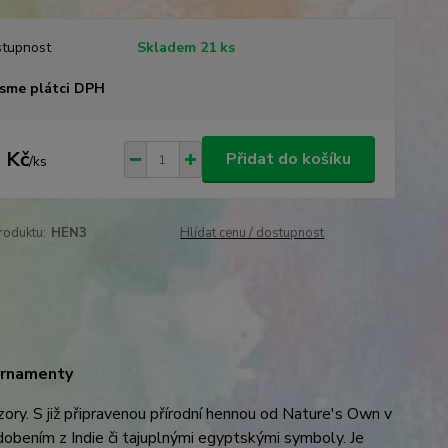
tupnost
Skladem 21 ks
sme plátci DPH
 Kč
Přidat do košíku
/
ks
roduktu:
HEN3
Hlídat cenu / dostupnost
 ornamenty
ry. S již připravenou přírodní hennou od Nature's Own v
obením z Indie či tajuplnými egyptskými symboly. Je