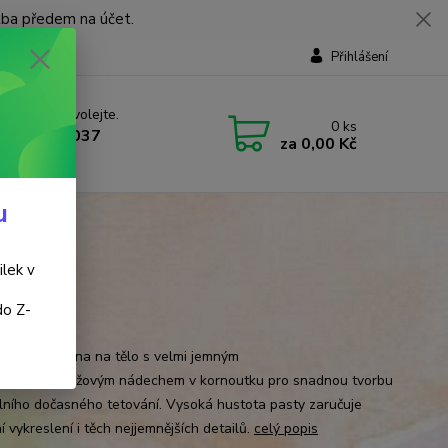
tba předem na účet.
Přihlášení
 si rady? Zavolejte.
0
ks
 737 737 037
za
0,00 Kč
, 9-18 hod.)
u
ilek v
do Z-
dá
ní hnědá henna na tělo s velmi jemným
enalým/oranžovým nádechem v kornoutku pro snadnou tvorbu
álního dočasného tetování. Vysoká hustota pasty zaručuje
í vykreslení i těch nejjemnějších detailů.
celý popis