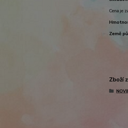
Cena je z
Hmotnos
Země pů
Zboží 
NOVI