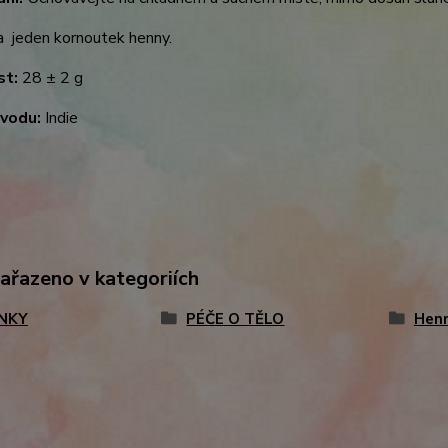
a jeden kornoutek henny.
t:
28 ± 2 g
vodu:
Indie
zařazeno v kategoriích
NKY
PÉČE O TĚLO
Henn