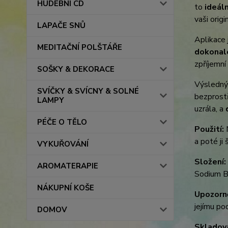
HUDEBNÍ CD
to
ideáln
vaši origin
LAPAČE SNŮ
Aplikace 
MEDITAČNÍ POLŠTÁŘE
dokonalé
zpříjemní
SOŠKY & DEKORACE
Výsledný
SVÍČKY & SVÍCNY & SOLNÉ
bezprostř
LAMPY
uzrála, a
PÉČE O TĚLO
Použití:
M
a poté ji
VYKUŘOVÁNÍ
Složení:
AROMATERAPIE
Sodium B
NÁKUPNÍ KOŠE
Upozorně
jejímu po
DOMOV
Skladov