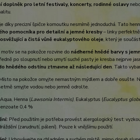
í doplněk pro letní festivaly, koncerty, rodinné oslavy
nebo
alitu.
je díky precizní špičce kornoutku nesmírně jednoduchá. Tato hen
ho pomocníka pro detailní a jemné kresby
– linky perfektně 
osvěžující a čistá vůně eukalyptového oleje
, který je součás
 motiv se na pokožce rozvine do
nádherné hnědé barvy s je
edně po sloupnutí nebo umytí suché pasty je kresba nejprve jas
do hnědého odstínu ztmavne až následující den
. Takto vyba
ísto na pokožce omyjte nemastným mýdlem a dobře osušte. Nan
 šetrně smyjte vodou nebo jemně odrolte.
Aqua, Henna (
Lawsonia Intermis)
, Eukalyptus (
Eucalyptus glob
enzoate 0,4 %
ní:
Před použitím je potřeba provést alergologický test: vyzko
dráždění (zarudnutí, pálení). Pouze k vnějšímu použití.
ání:
Uchovávejte na chladném a suchém místě, mimo dosah sluneč