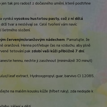
 jen tak pro radost z dočasného umění, které podtrhne
na vyniká
vysokou hustotou pasty, což z ní dělá
drží tvar a neslévají se. Celé tvoření vám navíc
tí šetrného složení.
mným červeným/oranžovým nádechem
. Pamatujte, že
ně oranžová. Henna potřebuje čas na vzduchu, aby plně
rvené tetování pak
zdobí vaši kůži přibližně 7 dní
.
este hennu, nechte ji zaschnout (minimálně 30 minut)
ulus)
leaf extract, Hydroxypropyl guar, barvivo CI 12085,
ušejte na malém kousku kůže (hřbet ruky), zda nedojde k
ního záření a dětí.