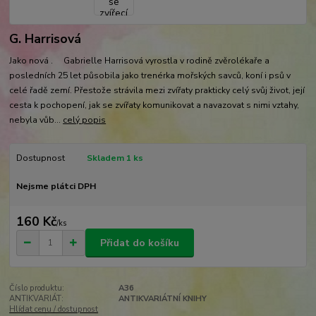
G. Harrisová
Jako nová . Gabrielle Harrisová vyrostla v rodině zvěrolékaře a
posledních 25 let působila jako trenérka mořských savců, koní i psů v
celé řadě zemí. Přestože strávila mezi zvířaty prakticky celý svůj život, její
cesta k pochopení, jak se zvířaty komunikovat a navazovat s nimi vztahy,
nebyla vůb...
celý popis
Dostupnost
Skladem 1 ks
Nejsme plátci DPH
160 Kč
/
ks
Přidat do košíku
Číslo produktu:
A36
ANTIKVARIÁT:
ANTIKVARIÁTNÍ KNIHY
Hlídat cenu / dostupnost