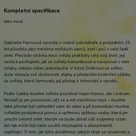
Kompletní specifikace
Jako nová .
Gabrielle Harrisová vyrostla v rodině zvěrolékaře a posledních 25
let působila jako trenérka mořských savců, koní i psů v celé řadě
zemí. Přestože strávila mezi zvířaty prakticky celý svůj život, její
cesta k pochopení, jak se zvířaty komunikovat a navazovat s nimi
vztahy, nebyla vůbec jednoduchá. V knize Dotknout se zvířecí
duš
e shrnula své zkušenosti, dojmy a především konkrétní zážitky
se zvířaty, které formovaly její přístup k trénování a výcviku.
Podle Gabby musíme zvířata poznávat nejen hlavou, ale i srdcem.
Nestačí je jen pozorovat, učit se a mít otevřenou mysl – musíme
také přestat být zahledění sami do sebe a při komunikaci musíme
zvířatům poskytnout jasnou a upřímnou zpětnou vazbu, která jim
umožní ovlivnit směr, kterým se bude ubírat náš vzájemný vztah.
Jen tak může být naše soužití smysluplné a oboustranně
naplňující. O tom, jak toho dosáhnout, jakých chyb se vyvarovat a