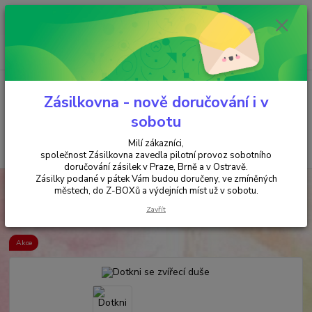
Minimální hodnota objednávky je 200 kč. Při nákupu nad 2000,- Kč je
požadována platba předem na účet.
0
ks
+420 737 737 037
za
0,00 Kč
(Po-Pá, 9-18 hod.)
Menu
Zásilkovna - nově doručování i v
sobotu
Milí zákazníci,
Hledat
společnost Zásilkovna zavedla pilotní provoz sobotního
doručování zásilek v Praze, Brně a v Ostravě.
Zásilky podané v pátek Vám budou doručeny, ve zmíněných
Úvod
ANTIKVARIÁT
Dotkni se zvířecí duše
městech, do Z-BOXů a výdejních míst už v sobotu.
Dotkni se zvířecí duše
Zavřít
Akce