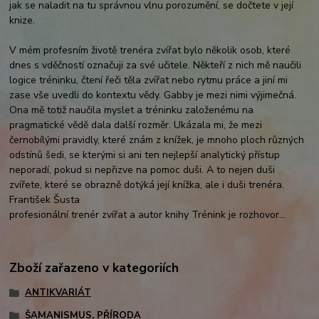
jak se naladit na tu správnou vlnu porozumění, se dočtete v její
knize.
V mém profesním životě trenéra zvířat bylo několik osob, které
dnes s vděčností označuji za své učitele. Někteří z nich mě naučili
logice tréninku, čtení řeči těla zvířat nebo rytmu práce a jiní mi
zase vše uvedli do kontextu vědy. Gabby je mezi nimi výjimečná.
Ona mě totiž naučila myslet a tréninku založenému na
pragmatické vědě dala další rozměr. Ukázala mi, že mezi
černobílými pravidly, které znám z knížek, je mnoho ploch různých
odstínů šedi, se kterými si ani ten nejlepší analytický přístup
neporadí, pokud si nepřizve na pomoc duši. A to nejen duši
zvířete, které se obrazně dotýká její knížka, ale i duši trenéra.
František Šusta
profesionální trenér zvířat a autor knihy Trénink je rozhovor...
Zboží zařazeno v kategoriích
ANTIKVARIÁT
ŠAMANISMUS, PŘÍRODA