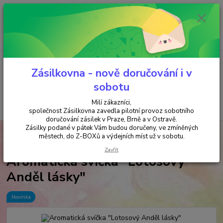
Minimální hodnota objednávky je 200 kč. Při nákupu nad 2000,- Kč je
požadována platba předem na účet.
0
ks
+420 737 737 037
za
0,00 Kč
(Po-Pá, 9-18 hod.)
Menu
Zásilkovna - nově doručování i v
sobotu
Milí zákazníci,
Hledat
společnost Zásilkovna zavedla pilotní provoz sobotního
doručování zásilek v Praze, Brně a v Ostravě.
Zásilky podané v pátek Vám budou doručeny, ve zmíněných
Úvod
SVÍČKY & SVÍCNY & SOLNÉ LAMPY
SVÍČKY
Aromatická
městech, do Z-BOXů a výdejních míst už v sobotu.
svíčka "Lotosový Anděl lásky"
Zavřít
Aromatická svíčka "Lotosový
Anděl lásky"
Novinka