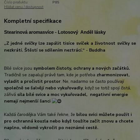
Číslo produktu:
P85
Hlídat cenu / dostupnost
Kompletní specifikace
Stearinová aromasvíce - Lotosový Anděl lásky
„Z jedné svíčky lze zapálit tisíce svíček a životnost svíčky se
nezkrátí. Štěstí se sdílením neztrácí.“ - Buddha
Bílé svíce jsou
symbolem čistoty, ochrany a nových začátků.
Tradičně se zapalují právě tam, kde je potřeba
zharmonizovat,
vyladit a pročistit prostor
. Ne, nadarmo se často používají
společně se šalvějí nebo vykuřovadly
, když se totiž spojí čistá,
zářivá
síla bílé svíce a moc vykuřovadel, negativní energie
nemají nejmenší šanci
Každá čarodějka Vám také řekne, že
bílou svíci můžete použít i
pro ochranná kouzla nebo když toužíte začít znovu a chcete
naplno, vědomě vykročit po neznámé cestě.