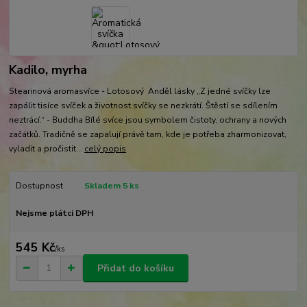
Kadilo, myrha
Stearinová aromasvíce - Lotosový Anděl lásky „Z jedné svíčky lze
zapálit tisíce svíček a životnost svíčky se nezkrátí. Štěstí se sdílením
neztrácí.“ - Buddha Bílé svíce jsou symbolem čistoty, ochrany a nových
začátků. Tradičně se zapalují právě tam, kde je potřeba zharmonizovat,
vyladit a pročistit...
celý popis
Dostupnost
Skladem 5 ks
Nejsme plátci DPH
545 Kč
/
ks
Přidat do košíku