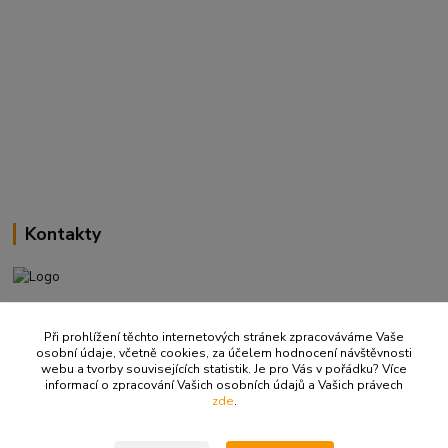
Kontakty
+420 737 737 037
(Po-Pá, 9-18 hod.)
Při prohlížení těchto internetových stránek zpracováváme Vaše
osobní údaje, včetně cookies, za účelem hodnocení návštěvnosti
webu a tvorby souvisejících statistik. Je pro Vás v pořádku? Více
info@ritualbrno-eshop.cz
informací o zpracování Vašich osobních údajů a Vašich právech
zde
.