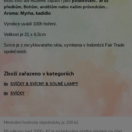
Bílou svíci ale můžeme zapálit i jako
poděkování.. ať už
předkům, Bohům, andělům nebo našim průvodcům...
Aroma: Myrha, kadidlo
Výrobce uvádí 100h hoření.
Velikost je 21 x 6,5cm
Svíce je z recyklovaného skla, vyrobena v Indonézii Fair Trade
společností.
Zboží zařazeno v kategoriích
SVÍČKY & SVÍCNY & SOLNÉ LAMPY
SVÍČKY
Minimální hodnota objednávky je 200 kč.
Při nákupu nad 2000,- Kč je požadována platba předem na účet.