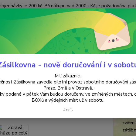
objednávky je 200 kč. Při nákupu nad 2000,- Kč je požadována pla
 ÚDAJŮ
KONTAKTY
Nevíte
Hledat
+420
(Po-Pá
Zásilkovna - nově doručování i v sobot
ANTIKVARIÁT
Zdravá chůze po celý život
Milí zákazníci,
vá chůze po celý život
čnost Zásilkovna zavedla pilotní provoz sobotního doručování zás
Praze, Brně a v Ostravě.
lky podané v pátek Vám budou doručeny, ve zmíněných městech, 
Chri
BOXů a výdejních míst už v sobotu.
Tato p
Zavřít
nohou.
cvičen
zátěž 