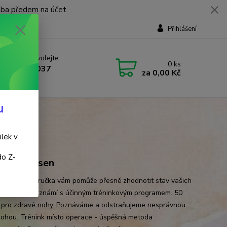
tba předem na účet.
Přihlášení
 si rady? Zavolejte.
0
ks
 737 737 037
za
0,00 Kč
, 9-18 hod.)
u
ilek v
do Z-
stian Larsen
řehledná příručka vám pomůže přesně zhodnotit stav vašich
 Poté vás seznámí s účinným tréninkovým programem. 50
í pro zdravé nohy. Poznáváme a odstraňujeme nesprávnou
nohou. Trénink místo operace - úspěšná metoda