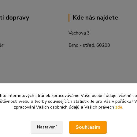
ti dopravy
Kde nás najdete
Vachova 3
ěr
Brno - střed, 60200
ěchto internetových stránek zpracováváme Vaše osobní údaje, včetně c
těvnosti webu a tvorby souvisejících statistik. Je pro Vás v pořádku? V
zpracování Vašich osobních údajů a Vašich právech
zde
.
Souhlasím
Nastavení