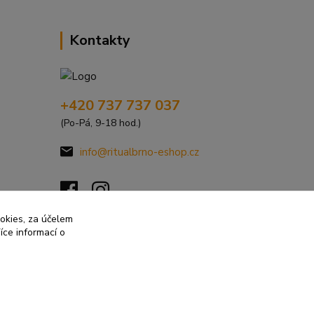
Kontakty
+420 737 737 037
(Po-Pá, 9-18 hod.)
info@ritualbrno-eshop.cz
ookies, za účelem
íce informací o