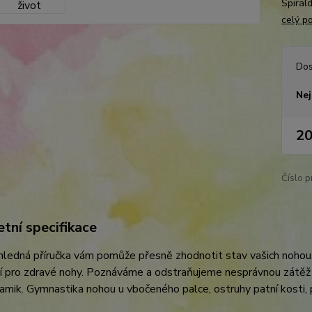
Spiral
celý p
Dos
Nej
20
Číslo p
tní specifikace
hledná příručka vám pomůže přesně zhodnotit stav vašich nohou
ní pro zdravé nohy. Poznáváme a odstraňujeme nesprávnou zátěž
amik. Gymnastika nohou u vbočeného palce, ostruhy patní kosti,