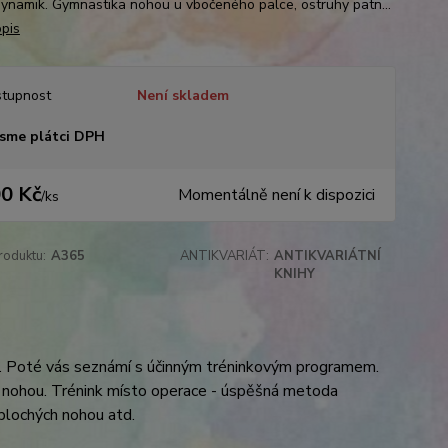
dynamik. Gymnastika nohou u vbočeného palce, ostruhy patn...
opis
tupnost
Není skladem
sme plátci DPH
0 Kč
Momentálně není k dispozici
/
ks
roduktu:
A365
ANTIKVARIÁT:
ANTIKVARIÁTNÍ
KNIHY
. Poté vás seznámí s účinným tréninkovým programem.
 nohou. Trénink místo operace - úspěšná metoda
 plochých nohou a
td.