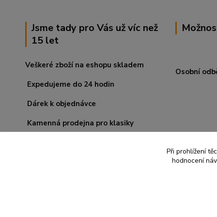
Jsme tady pro Vás už víc než
Možnos
15 let
Veškeré zboží na eshopu skladem
Osobní odb
Expedujeme do 24 hodin
Dárek k objednávce
Kamenná prodejna pro klasiky
Při prohlížení t
hodnocení návš