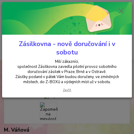
Minimální hodnota objednávky je 200 kč. Při nákupu nad 2000,- Kč je
požadována platba předem na účet.
0
ks
+420 737 737 037
za
0,00 Kč
(Po-Pá, 9-18 hod.)
Menu
Zásilkovna - nově doručování i v
Hledat
sobotu
Milí zákazníci,
společnost Zásilkovna zavedla pilotní provoz sobotního
Úvod
ANTIKVARIÁT
Zapomeň na minulost
doručování zásilek v Praze, Brně a v Ostravě.
Zásilky podané v pátek Vám budou doručeny, ve zmíněných
Zapomeň na minulost
městech, do Z-BOXů a výdejních míst už v sobotu.
Zavřít
M. Váňová