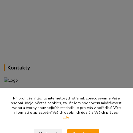
Kontakty
+420 737 737 037
(Po-Pá, 9-18 hod.)
Při prohlížení těchto internetových stránek zpracováváme Vaše
osobní údaje, včetně cookies, za účelem hodnocení návštěvnosti
webu a tvorby souvisejících statistik. Je pro Vás v pořádku? Více
info@ritualbrno-eshop.cz
informací o zpracování Vašich osobních údajů a Vašich právech
zde
.