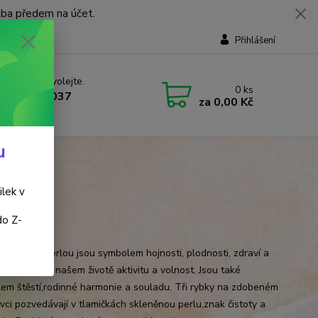
tba předem na účet.
Přihlášení
 si rady? Zavolejte.
0
ks
 737 737 037
za
0,00 Kč
, 9-18 hod.)
u
ilek v
do Z-
 Shui
té rybky s perlou jsou symbolem hojnosti, plodnosti, zdraví a
u. Posilují v našem životě aktivitu a volnost. Jsou také
em štěstí,rodinné harmonie a souladu. Tři rybky na zdobeném
vci pozvedávají v tlamičkách skleněnou perlu,znak čistoty a