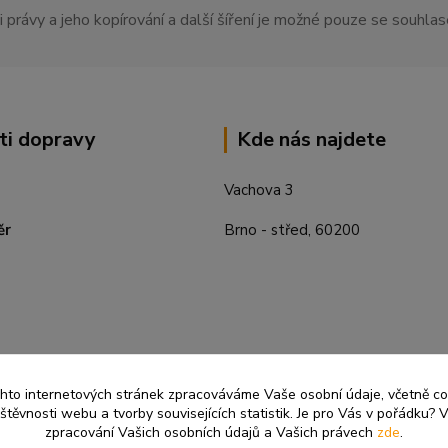
 právy a jeho kopírování a další šíření je možné pouze se souhl
ti dopravy
Kde nás najdete
Vachova 3
ěr
Brno - střed, 60200
ěchto internetových stránek zpracováváme Vaše osobní údaje, včetně c
těvnosti webu a tvorby souvisejících statistik. Je pro Vás v pořádku? V
zpracování Vašich osobních údajů a Vašich právech
zde
.