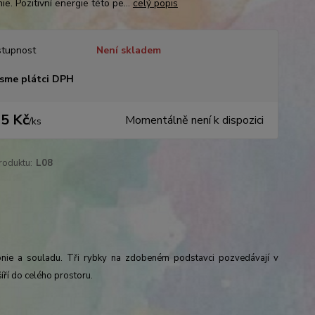
e. Pozitivní energie této pe...
celý popis
tupnost
Není skladem
sme plátci DPH
5 Kč
Momentálně není k dispozici
/
ks
roduktu:
L08
rmonie a souladu. Tři rybky na zdobeném podstavci pozvedávají v
šíří do celého prostoru.