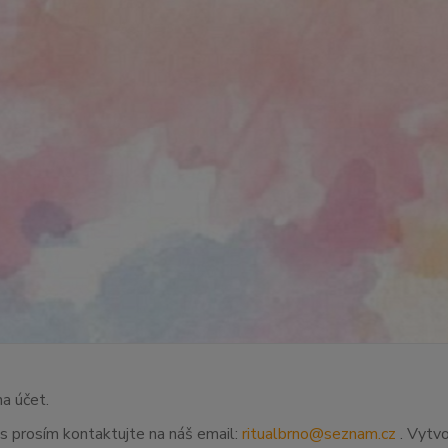
na účet.
ás prosím kontaktujte na náš email:
ritualbrno@seznam.cz
. Vytvo