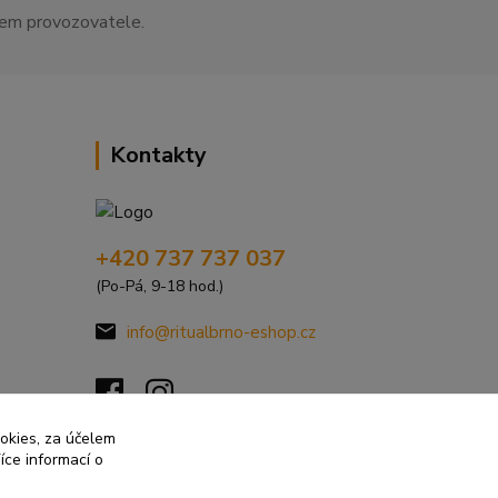
asem provozovatele.
Kontakty
+420 737 737 037
(Po-Pá, 9-18 hod.)
info@ritualbrno-eshop.cz
ookies, za účelem
íce informací o