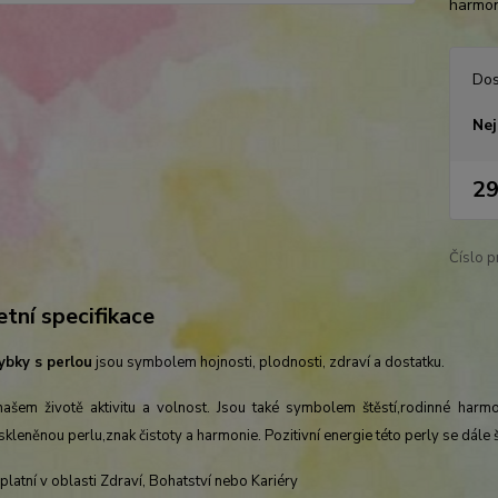
harmoni
Dos
Nej
29
Číslo p
tní specifikace
rybky s perlou
jsou symbolem hojnosti, plodnosti, zdraví a dostatku.
 našem životě aktivitu a volnost. Jsou také symbolem štěstí,rodinné ha
skleněnou perlu,znak čistoty a harmonie. Pozitivní energie této perly se dále 
platní v oblasti Zdraví, Bohatství nebo Kariéry