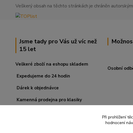
Veškerý obsah na těchto stránkách je chráněn autorskými
Jsme tady pro Vás už víc než
Možnos
15 let
Veškeré zboží na eshopu skladem
Osobní odb
Expedujeme do 24 hodin
Dárek k objednávce
Kamenná prodejna pro klasiky
Při prohlížení t
hodnocení návš