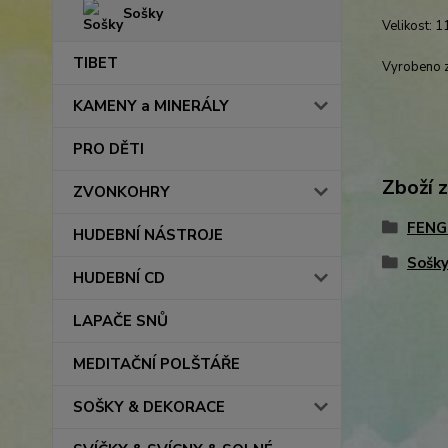
Sošky
Velikost: 
TIBET
Vyrobeno z 
KAMENY a MINERÁLY
PRO DĚTI
Zboží 
ZVONKOHRY
FENG
HUDEBNÍ NÁSTROJE
Sošk
HUDEBNÍ CD
LAPAČE SNŮ
MEDITAČNÍ POLŠTÁŘE
SOŠKY & DEKORACE