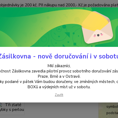
objednávky je 200 kč. Při nákupu nad 2000,- Kč je požadována pla
 ÚDAJŮ
KONTAKTY
Nevíte
Hledat
+420
(Po-Pá
Zásilkovna - nově doručování i v sobot
FENG SHUI
Tři zlaté rybky s perlou
Milí zákazníci,
zlaté rybky s perlou
čnost Zásilkovna zavedla pilotní provoz sobotního doručování zás
Praze, Brně a v Ostravě.
lky podané v pátek Vám budou doručeny, ve zmíněných městech, 
Feng
BOXů a výdejních míst už v sobotu.
Tři zla
Zavřít
dostatk
symbol
podsta