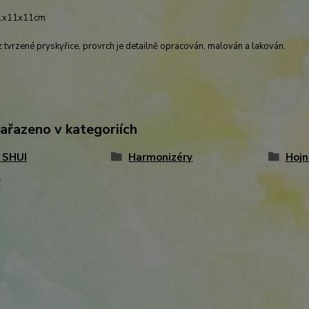
11x11x11cm
tvrzené pryskyřice, provrch je detailně opracován, malován a lakován.
zařazeno v kategoriích
 SHUI
Harmonizéry
Hojn
y