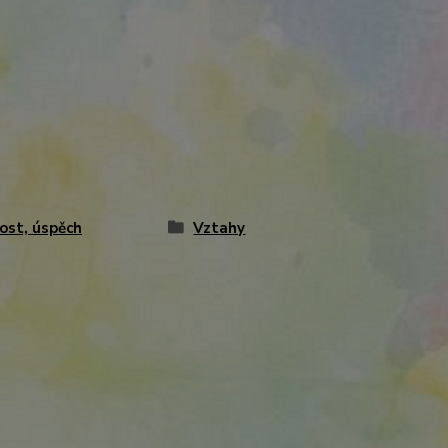
ost, úspěch
Vztahy