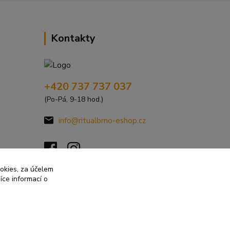
Kontakty
+420 737 737 037
(Po-Pá, 9-18 hod.)
info@ritualbrno-eshop.cz
ookies, za účelem
íce informací o