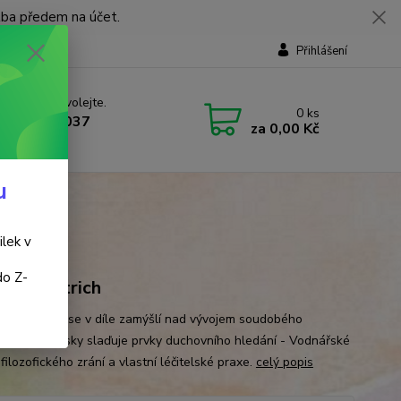
tba předem na účet.
Přihlášení
 si rady? Zavolejte.
0
ks
 737 737 037
za
0,00 Kč
, 9-18 hod.)
u
ilek v
do Z-
f A. Zentrich
ední bylinář se v díle zamýšlí nad vývojem soudobého
tví a mistrovsky slaďuje prvky duchovního hledání - Vodnářské
 filozofického zrání a vlastní léčitelské praxe.
celý popis