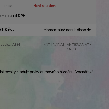
tupnost
Není skladem
sme plátci DPH
0 Kč
Momentálně není k dispozici
/
ks
roduktu:
A395
ANTIKVARIÁT:
ANTIKVARIÁTNÍ
KNIHY
istrovsky slaďuje prvky duchovního hledání - Vodnářské