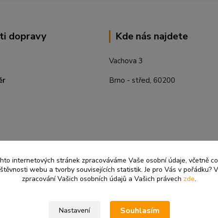
ti dopravy
Kde nás najdete
Vachova 3
ěr
Brno - střed, 60200
ěchto internetových stránek zpracováváme Vaše osobní údaje, včetně c
těvnosti webu a tvorby souvisejících statistik. Je pro Vás v pořádku? V
zpracování Vašich osobních údajů a Vašich právech
zde
.
Souhlasím
Nastavení