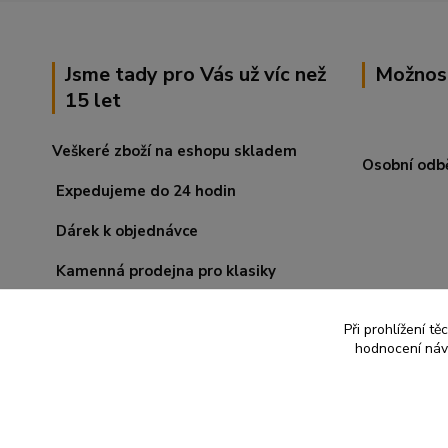
Jsme tady pro Vás už víc než
Možnos
15 let
Veškeré zboží na eshopu skladem
Osobní odb
Expedujeme do 24 hodin
Dárek k objednávce
Kamenná prodejna pro klasiky
Při prohlížení t
hodnocení návš