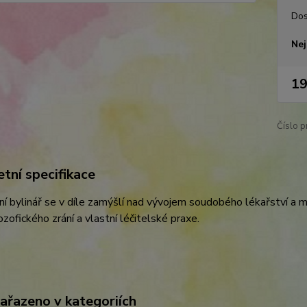
Dos
Nej
19
Číslo p
tní specifikace
í bylinář se v díle zamýšlí nad vývojem soudobého lékařství a m
lozofického zrání a vlastní léčitelské praxe.
zařazeno v kategoriích