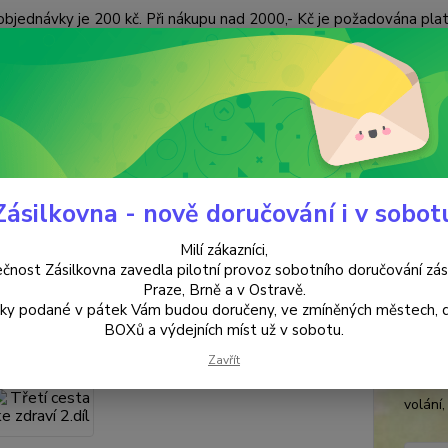
objednávky je 200 kč. Při nákupu nad 2000,- Kč je požadována pla
 ÚDAJŮ
KONTAKTY
Nevíte
Hledat
+420
(Po-Pá
Zásilkovna - nově doručování i v sobot
ANTIKVARIÁT
Třetí cesta ke zdraví 2.díl
Milí zákazníci,
 cesta ke zdraví 2.díl
čnost Zásilkovna zavedla pilotní provoz sobotního doručování zás
Praze, Brně a v Ostravě.
lky podané v pátek Vám budou doručeny, ve zmíněných městech, 
Jose
BOXů a výdejních míst už v sobotu.
Náš př
Zavřít
lékařs
volání,