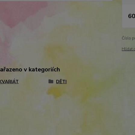
60
Číslo p
Hlídat 
zařazeno v kategoriích
KVARIÁT
DĚTI