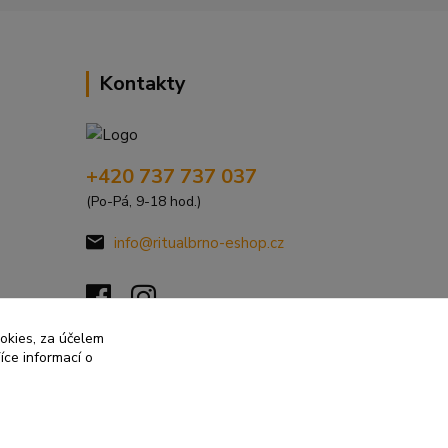
Kontakty
+420 737 737 037
(Po-Pá, 9-18 hod.)
info@ritualbrno-eshop.cz
ookies, za účelem
íce informací o