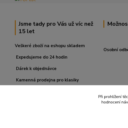
Jsme tady pro Vás už víc než
Možnos
15 let
Veškeré zboží na eshopu skladem
Osobní odb
Expedujeme do 24 hodin
Dárek k objednávce
Kamenná prodejna pro klasiky
Při prohlížení t
hodnocení návš