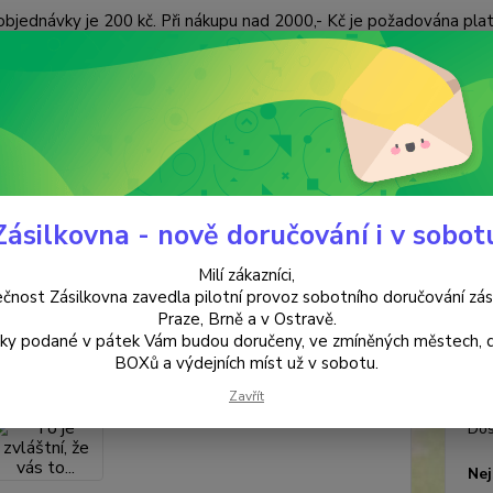
objednávky je 200 kč. Při nákupu nad 2000,- Kč je požadována pla
 ÚDAJŮ
KONTAKTY
Nevíte
Hledat
+420
(Po-Pá
Zásilkovna - nově doručování i v sobot
ANTIKVARIÁT
To je zvláštní, že vás to...
Milí zákazníci,
 zvláštní, že vás to...
čnost Zásilkovna zavedla pilotní provoz sobotního doručování zás
Praze, Brně a v Ostravě.
lky podané v pátek Vám budou doručeny, ve zmíněných městech, 
Marg
BOXů a výdejních míst už v sobotu.
Zavřít
Dos
Nej