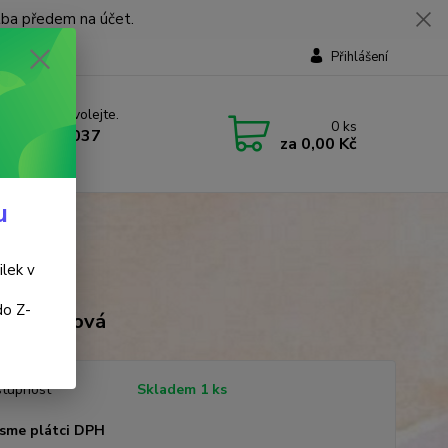
tba předem na účet.
Přihlášení
 si rady? Zavolejte.
0
ks
 737 737 037
za
0,00 Kč
, 9-18 hod.)
u
ilek v
do Z-
 Meikleová
tupnost
Skladem 1 ks
sme plátci DPH