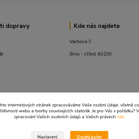
ti dopravy
Kde nás najdete
Vachova 3
ěr
Brno - střed, 60200
ěchto internetových stránek zpracováváme Vaše osobní údaje, včetně c
těvnosti webu a tvorby souvisejících statistik. Je pro Vás v pořádku? V
zpracování Vašich osobních údajů a Vašich právech
zde
.
Souhlasím
Nastavení