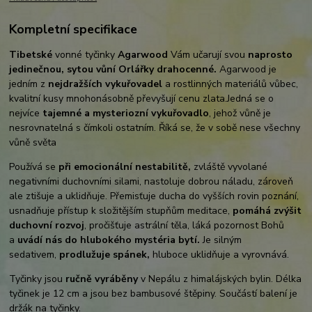
Kompletní specifikace
Tibetské
vonné tyčinky
Agarwood
Vám učarují svou
naprosto
jedinečnou, sytou vůní Orlářky drahocenné.
Agarwood je
jedním z
nejdražších vykuřovadel
a rostlinných materiálů vůbec,
kvalitní kusy mnohonásobně převyšují cenu zlata.Jedná se o
nejvíce
tajemné a mysteriozní vykuřovadlo
, jehož vůně je
nesrovnatelná s čímkoli ostatním. Říká se, že v sobě nese všechny
vůně světa
Používá se
při emocionální nestabilitě,
zvláště vyvolané
negativními duchovními silami, nastoluje dobrou náladu, zároveň
ale ztišuje a uklidňuje. Přemisťuje ducha do vyšších rovin poznání,
usnadňuje přístup k složitějším stupňům meditace,
pomáhá zvýšit
duchovní rozvoj
, pročišťuje astrální těla, láká pozornost Bohů
a
uvádí nás do hlubokého mystéria bytí.
Je silným
sedativem,
prodlužuje spánek,
hluboce uklidňuje a vyrovnává.
Tyčinky jsou
ručně vyráběny
v Nepálu z himalájských bylin. Délka
tyčinek je 12 cm a jsou bez bambusové štěpiny. Součástí balení je
držák na tyčinky.