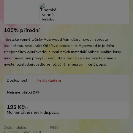
100% přírodní
Tibetské vonné tyčinky Agarwood Vám učarují svou naprosto
jedinečnou, sytou vůní Orlářky drahocenné. Agarwood je jedním
z nejdražších vykuřovadel a rostlinných materiálů vůbec, kvalitní kusy
mnohonásobně převyšují cenu zlata.Jedná se o nejvíce tajemné a
mysteriozní vykuřovadlo, jehož vůně je nesrovn...
celý popis
Dostupnost
Není skladem
Nejsme plátci DPH
195 Kč
/
ks
Momentálně není k dispozici
Číslo produktu:
P590
Hlídat cenu / dostupnost