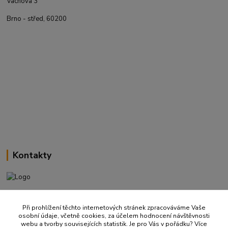
Vachova 3
Brno - střed, 60200
Kontakty
+420 737 737 037
(Po-Pá, 9-18 hod.)
Při prohlížení těchto internetových stránek zpracováváme Vaše
osobní údaje, včetně cookies, za účelem hodnocení návštěvnosti
webu a tvorby souvisejících statistik. Je pro Vás v pořádku? Více
info@ritualbrno-eshop.cz