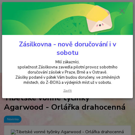
Minimální hodnota objednávky je 200 kč. Při nákupu nad 2000,- Kč je
požadována platba předem na účet.
0
ks
+420 737 737 037
za
0,00 Kč
(Po-Pá, 9-18 hod.)
Menu
Zásilkovna - nově doručování i v
sobotu
Milí zákazníci,
Hledat
společnost Zásilkovna zavedla pilotní provoz sobotního
doručování zásilek v Praze, Brně a v Ostravě.
Zásilky podané v pátek Vám budou doručeny, ve zmíněných
Úvod
VYKUŘOVÁNÍ
Tibetské vonné tyčinky Agarwood - Orlářka
městech, do Z-BOXů a výdejních míst už v sobotu.
drahocenná
Zavřít
Tibetské vonné tyčinky
Agarwood - Orlářka drahocenná
Novinka