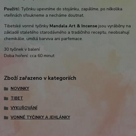
Použití:
Tyčinku upevníme do stojánku, zapálíme, po několika
vteřinách sfoukneme a necháme doutnat.
Tibetské vonné tyčinky
Mandala Art & Incense
jsou vyráběny na
základě staletého starodávného a tradičního receptu, neobsahují
chemikálie, umělá barviva ani parfemace.
30 tyčinek v balení
Doba hoření: cca 60 minut
Zboží zařazeno v kategoriích
NOVINKY
TIBET
VYKUŘOVÁNÍ
VONNÉ TYČINKY A JEHLÁNKY