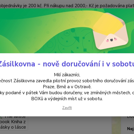
objednávky je 200 kč. Při nákupu nad 2000,- Kč je požadována pla
 ÚDAJŮ
KONTAKTY
Nevíte
Hledat
+420
(Po-Pá
Zásilkovna - nově doručování i v sobot
ANTIKVARIÁT
The white book Kniha z lásky o lásce
Milí zákazníci,
white book Kniha z lásky o lásce
čnost Zásilkovna zavedla pilotní provoz sobotního doručování zás
Praze, Brně a v Ostravě.
lky podané v pátek Vám budou doručeny, ve zmíněných městech, 
Ivom
BOXů a výdejních míst už v sobotu.
Zavřít
Dos
Nej