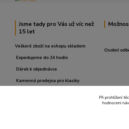
Jsme tady pro Vás už víc než
Možnos
15 let
Veškeré zboží na eshopu skladem
Osobní odb
Expedujeme do 24 hodin
Dárek k objednávce
Kamenná prodejna pro klasiky
Při prohlížení t
hodnocení návš