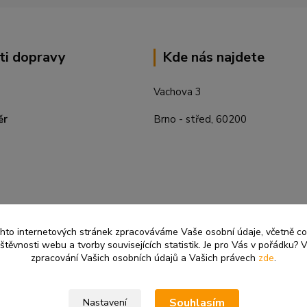
ti dopravy
Kde nás najdete
Vachova 3
ěr
Brno - střed, 60200
ěchto internetových stránek zpracováváme Vaše osobní údaje, včetně c
těvnosti webu a tvorby souvisejících statistik. Je pro Vás v pořádku? V
zpracování Vašich osobních údajů a Vašich právech
zde
.
Souhlasím
Nastavení