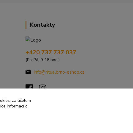
Kontakty
+420 737 737 037
(Po-Pá, 9-18 hod.)
info@ritualbrno-eshop.cz
ookies, za účelem
íce informací o