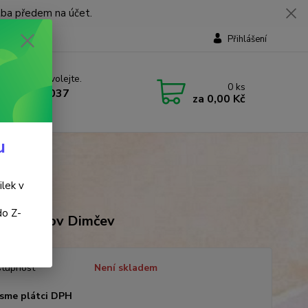
tba předem na účet.
Přihlášení
 si rady? Zavolejte.
0
ks
 737 737 037
za
0,00 Kč
, 9-18 hod.)
u
ilek v
do Z-
ir Nikolov Dimčev
tupnost
Není skladem
sme plátci DPH