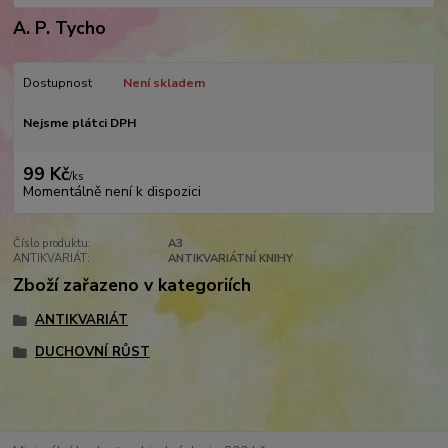
A. P. Tycho
Dostupnost
Není skladem
Nejsme plátci DPH
99 Kč
/
ks
Momentálně není k dispozici
Číslo produktu:
A3
ANTIKVARIÁT:
ANTIKVARIÁTNÍ KNIHY
Zboží zařazeno v kategoriích
ANTIKVARIÁT
DUCHOVNÍ RŮST