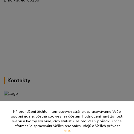
Brno - střed, 60200
Kontakty
+420 737 737 037
(Po-Pá, 9-18 hod.)
Při prohlížení těchto internetových stránek zpracováváme Vaše
osobní údaje, včetně cookies, za účelem hodnocení návštěvnosti
webu a tvorby souvisejících statistik. Je pro Vás v pořádku? Více
info@ritualbrno-eshop.cz
informací o zpracování Vašich osobních údajů a Vašich právech
zde
.