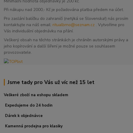
Minimální hodnota objednávky je 200 kč.
Při nákupu nad 2000,- Kč je požadována platba předem na účet.
Pro zaslání balíčku do zahraničí (netýká se Slovenska!) nás prosím
kontaktujte na náš email:
ritualbrno@seznam.cz
. Vytvoříme pro
Vás individuální objednávku na přání.
Veškerý obsah na těchto stránkách je chráněn autorskými právy a
jeho kopírování a další šíření je možné pouze se souhlasem
provozovatele.
Jsme tady pro Vás už víc než 15 let
Veškeré zboží na eshopu skladem
Expedujeme do 24 hodin
Dárek k objednávce
Kamenná prodejna pro klasiky