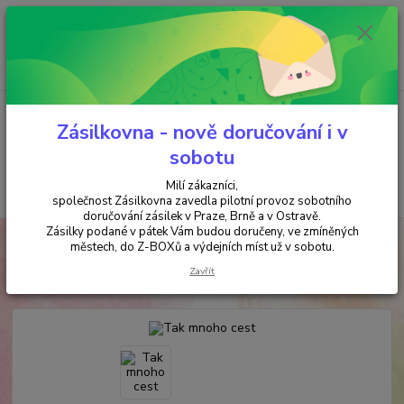
Minimální hodnota objednávky je 200 kč. Při nákupu nad 2000,- Kč je
požadována platba předem na účet.
0
ks
+420 737 737 037
za
0,00 Kč
(Po-Pá, 9-18 hod.)
Menu
Zásilkovna - nově doručování i v
sobotu
Milí zákazníci,
Hledat
společnost Zásilkovna zavedla pilotní provoz sobotního
doručování zásilek v Praze, Brně a v Ostravě.
Zásilky podané v pátek Vám budou doručeny, ve zmíněných
Úvod
ANTIKVARIÁT
Tak mnoho cest
městech, do Z-BOXů a výdejních míst už v sobotu.
Tak mnoho cest
Zavřít