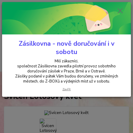
Minimální hodnota objednávky je 200 kč. Při nákupu nad 2000,- Kč je
požadována platba předem na účet.
0
ks
+420 737 737 037
za
0,00 Kč
(Po-Pá, 9-18 hod.)
Menu
Zásilkovna - nově doručování i v
sobotu
Milí zákazníci,
Hledat
společnost Zásilkovna zavedla pilotní provoz sobotního
doručování zásilek v Praze, Brně a v Ostravě.
Zásilky podané v pátek Vám budou doručeny, ve zmíněných
Úvod
SVÍČKY & SVÍCNY & SOLNÉ LAMPY
SVÍCNY
Svícen Lotosový
městech, do Z-BOXů a výdejních míst už v sobotu.
květ
Zavřít
Svícen Lotosový květ