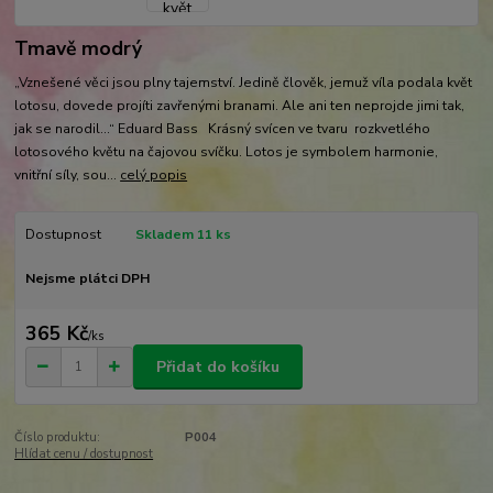
Tmavě modrý
„Vznešené věci jsou plny tajemství. Jedině člověk, jemuž víla podala květ
lotosu, dovede projíti zavřenými branami. Ale ani ten neprojde jimi tak,
jak se narodil…“ Eduard Bass Krásný svícen ve tvaru rozkvetlého
lotosového květu na čajovou svíčku. Lotos je symbolem harmonie,
vnitřní síly, sou...
celý popis
Dostupnost
Skladem 11 ks
Nejsme plátci DPH
365 Kč
/
ks
Přidat do košíku
Číslo produktu:
P004
Hlídat cenu / dostupnost