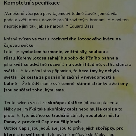
Kompletní specifikace
„Vznešené věci jsou plny tajemství. Jedině člověk, jemuž víla
podala květ lotosu, dovede projíti zavřenými branami. Ale ani ten
neprojde jimi tak, jak se narodil
…“
Eduard Bass
Krásný
svícen ve tvaru rozkvetlého lotosového květu na
čajovou svíčku.
Lotos je
symbolem harmonie, vnitřní síly, souladu a
růstu
.
Kořeny lotosu sahají hluboko do říčního bahna
a
jeho
květ se odvážně rozevírá na vodní hladině, vstříc slunci a
světlu.
A tak nám lotos připomíná, že
beze tmy by nebylo
světla
... Že
cesta za poznáním začíná v nevědomosti a
bahně
... Že každý máme své
temné, stinné stránky a že i ony
jsou součástí toho, kým jsme.
Tento svícen vznikl ze
skořápek ústřice
(placuna placenta).
Někdy se jim říká také
skořápky capiz
nebo
mušle capiz
a to
proto, že tyto
ústřice se tradičně sbíraly nedaleko města
Panay v provincii Capiz na Filipínách.
Ústřice Capiz jsou jedlé, ale jsou to právě jejich
skořápky, pro
které si je svět cení.
Tyto oválné, měňavé skořápky jsou