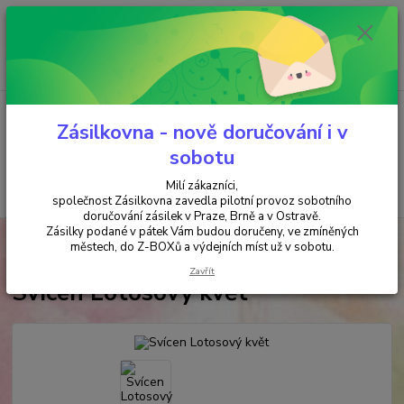
Minimální hodnota objednávky je 200 kč. Při nákupu nad 2000,- Kč je
požadována platba předem na účet.
0
ks
+420 737 737 037
za
0,00 Kč
(Po-Pá, 9-18 hod.)
Menu
Zásilkovna - nově doručování i v
sobotu
Milí zákazníci,
Hledat
společnost Zásilkovna zavedla pilotní provoz sobotního
doručování zásilek v Praze, Brně a v Ostravě.
Zásilky podané v pátek Vám budou doručeny, ve zmíněných
Úvod
SVÍČKY & SVÍCNY & SOLNÉ LAMPY
SVÍCNY
Svícen Lotosový
městech, do Z-BOXů a výdejních míst už v sobotu.
květ
Zavřít
Svícen Lotosový květ