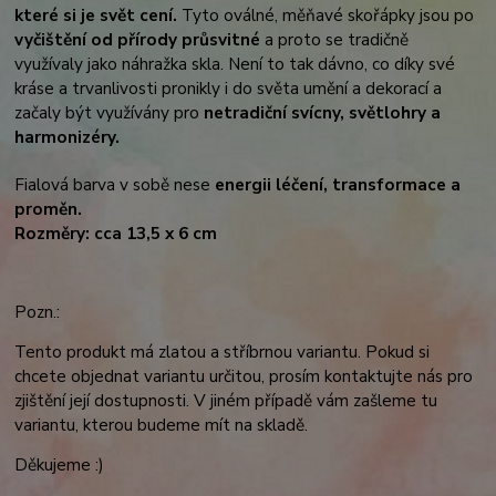
které si je svět cení.
Tyto oválné, měňavé skořápky jsou po
vyčištění od přírody průsvitné
a proto se tradičně
využívaly jako náhražka skla. Není to tak dávno, co díky své
kráse a trvanlivosti pronikly i do světa umění a dekorací a
začaly být využívány pro
netradiční svícny, světlohry a
harmonizéry.
Fialová barva v sobě nese
energii léčení, transformace a
proměn.
Rozměry: cca 13,5 x 6 cm
Pozn.:
Tento produkt má zlatou a stříbrnou variantu. Pokud si
chcete objednat variantu určitou, prosím kontaktujte nás pro
zjištění její dostupnosti. V jiném případě vám zašleme tu
variantu, kterou budeme mít na skladě.
Děkujeme :)