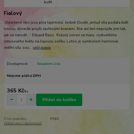
Fialový
„Vznešené věci jsou plny tajemství. Jedině člověk, jemuž víla podala květ
lotosu, dovede projíti zavřenými branami. Ale ani ten neprojde jimi tak,
jak se narodil…“ Eduard Bass Krásný svícen ve tvaru rozkvetlého
lotosového květu na čajovou svíčku. Lotos je symbolem harmonie,
vnitřní síly, sou...
celý popis
Dostupnost
Skladem 2 ks
Nejsme plátci DPH
365 Kč
/
ks
Přidat do košíku
Číslo produktu:
P002
Hlídat cenu / dostupnost