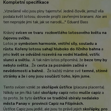
Kompletní specifikace
„Vznešené věci jsou plny tajemství. Jedině člověk, jemuž víla
podala květ lotosu, dovede projíti zavřenými branami. Ale ani
ten neprojde jimi tak, jak se narodil
…“
Eduard Bass
Krásný
svícen ve tvaru rozkvetlého lotosového květu na
čajovou svíčku.
Lotos je
symbolem harmonie, vnitřní síly, souladu a
růstu
.
Kořeny lotosu sahají hluboko do říčního bahna
a
jeho
květ se odvážně rozevírá na vodní hladině, vstříc
slunci a světlu.
A tak nám lotos připomíná, že
beze tmy by
nebylo světla
... Že
cesta za poznáním začíná v
nevědomosti a bahně
... Že každý máme své
temné, stinné
stránky a že i ony jsou součástí toho, kým jsme.
Tento svícen vznikl ze
skořápek ústřice
(placuna placenta).
Někdy se jim říká také
skořápky capiz
nebo
mušle capiz
a
to proto, že tyto
ústřice se tradičně sbíraly nedaleko
města Panay v provincii Capiz na Filipínách.
Ústřice Capiz jsou jedlé, ale jsou to právě jejich
skořápky, pro