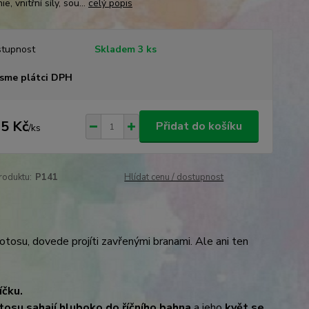
e, vnitřní síly, sou...
celý popis
tupnost
Skladem 3 ks
sme plátci DPH
5 Kč
Přidat do košíku
/
ks
roduktu:
P141
Hlídat cenu / dostupnost
lotosu, dovede projíti zavřenými branami. Ale ani ten
íčku.
tosu sahají hluboko do říčního bahna
a jeho
květ se