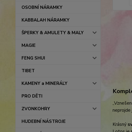
OSOBNÍ NÁRAMKY
KABBALAH NÁRAMKY
ŠPERKY & AMULETY & MALY
MAGIE
FENG SHUI
TIBET
KAMENY a MINERÁLY
Komple
PRO DĚTI
„Vznešené
ZVONKOHRY
neprojde j
HUDEBNÍ NÁSTROJE
Krásný
sv
Lotos je