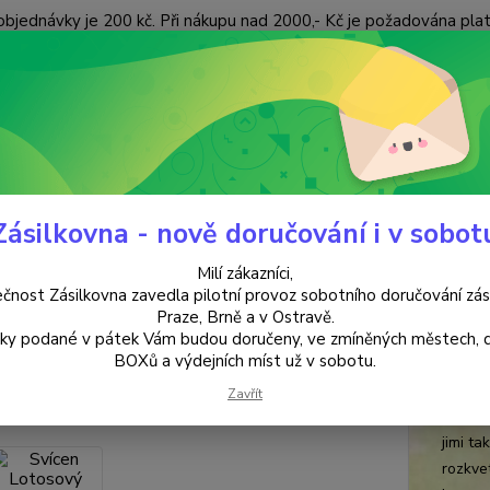
objednávky je 200 kč. Při nákupu nad 2000,- Kč je požadována pla
 ÚDAJŮ
KONTAKTY
Nevíte
Hledat
+420
(Po-Pá
Zásilkovna - nově doručování i v sobot
SVÍČKY & SVÍCNY & SOLNÉ LAMPY
SVÍCNY
Svícen Lotosový květ
Milí zákazníci,
en Lotosový květ
čnost Zásilkovna zavedla pilotní provoz sobotního doručování zás
Praze, Brně a v Ostravě.
lky podané v pátek Vám budou doručeny, ve zmíněných městech, 
modr
BOXů a výdejních míst už v sobotu.
„Vzneše
Zavřít
květ l
jimi t
rozkve