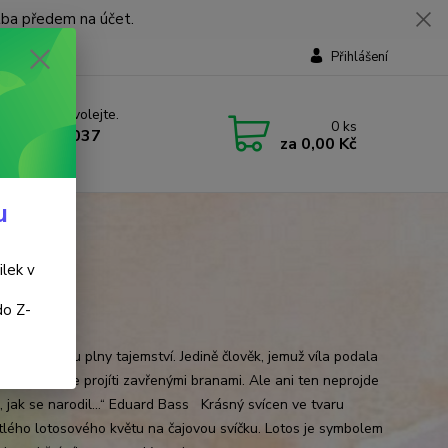
tba předem na účet.
Přihlášení
 si rady? Zavolejte.
0
ks
 737 737 037
za
0,00 Kč
, 9-18 hod.)
u
ilek v
do Z-
o - bilý
né věci jsou plny tajemství. Jedině člověk, jemuž víla podala
otosu, dovede projíti zavřenými branami. Ale ani ten neprojde
ak, jak se narodil…“ Eduard Bass Krásný svícen ve tvaru
tlého lotosového květu na čajovou svíčku. Lotos je symbolem