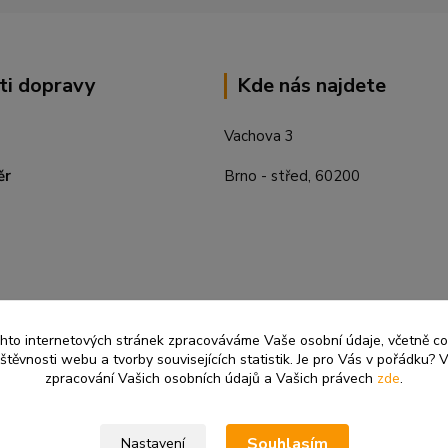
ti dopravy
Kde nás najdete
Vachova 3
ěr
Brno - střed, 60200
ěchto internetových stránek zpracováváme Vaše osobní údaje, včetně c
těvnosti webu a tvorby souvisejících statistik. Je pro Vás v pořádku? V
zpracování Vašich osobních údajů a Vašich právech
zde
.
Souhlasím
Nastavení