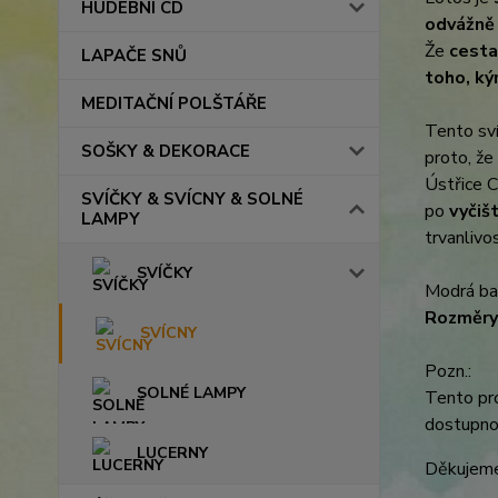
HUDEBNÍ CD
odvážně r
Že
cesta
LAPAČE SNŮ
toho, k
MEDITAČNÍ POLŠTÁŘE
Tento sví
SOŠKY & DEKORACE
proto, že
Ústřice Ca
SVÍČKY & SVÍCNY & SOLNÉ
po
vyčiš
LAMPY
trvanlivo
SVÍČKY
Modrá ba
Rozměry
SVÍCNY
Pozn.:
SOLNÉ LAMPY
Tento pro
dostupnos
LUCERNY
Děkujeme