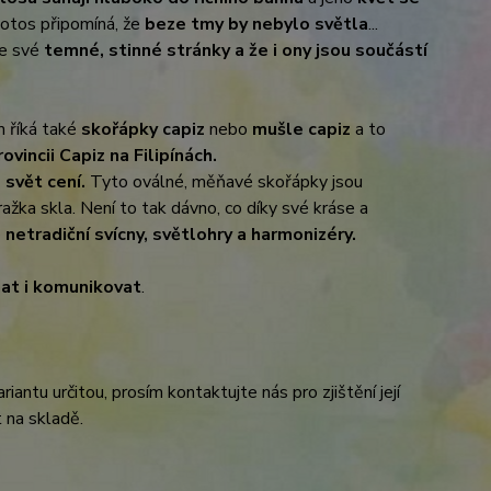
otos připomíná, že
beze tmy by nebylo světla
...
me své
temné, stinné stránky a že i ony jsou součástí
 říká také
skořápky capiz
nebo
mušle capiz
a to
vincii Capiz na Filipínách.
 svět cení.
Tyto oválné, měňavé skořápky jsou
ražka skla. Není to tak dávno, co díky své kráse a
o
netradiční svícny, světlohry a harmonizéry.
at i komunikovat
.
antu určitou, prosím kontaktujte nás pro zjištění její
 na skladě.