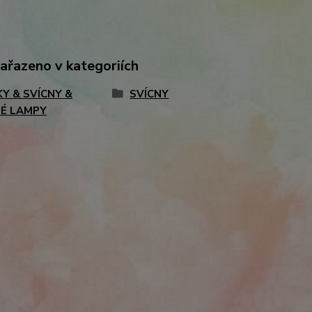
zařazeno v kategoriích
KY & SVÍCNY &
SVÍCNY
É LAMPY