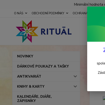
Minimální hodnota 
O NÁS
OBCHODNÍ PODMÍNKY
OCHRANA OSOBNÍCH
Úvod
NOVINKY
Svíc
spole
DÁRKOVÉ POUKAZY A TAŠKY
Zási
ANTIKVARIÁT
Novinka
KNIHY & KARTY
KALENDÁŘE, DIÁŘE,
ZÁPISNÍKY