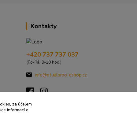
Kontakty
+420 737 737 037
(Po-Pá, 9-18 hod.)
info@ritualbrno-eshop.cz
ookies, za účelem
íce informací o