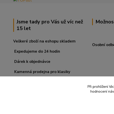
Jsme tady pro Vás už víc než
Možnos
15 let
Veškeré zboží na eshopu skladem
Osobní odb
Expedujeme do 24 hodin
Dárek k objednávce
Kamenná prodejna pro klasiky
Při prohlížení t
hodnocení návš