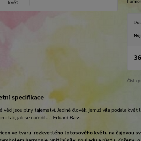
harmoni
Dos
Nej
36
Číslo p
tní specifikace
 věci jsou plny tajemství. Jedině člověk, jemuž víla podala květ 
imi tak, jak se narodil
…“
Eduard Bass
ícen ve tvaru rozkvetlého lotosového květu na čajovou sv
symbolem harmonie, vnitřní síly, souladu a růstu
.
Kořeny lo