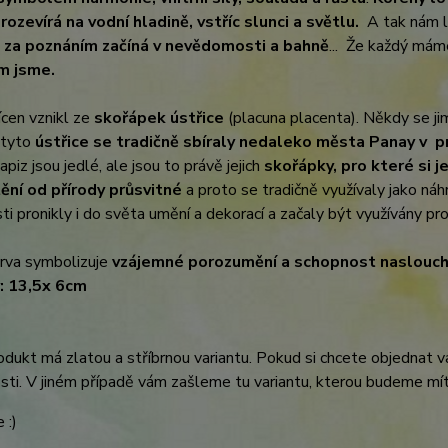
ozevírá na vodní hladině, vstříc slunci a světlu.
A tak nám l
 za poznáním začíná v nevědomosti a bahně
... Že každý má
ým jsme.
cen vznikl ze
skořápek ústřice
(placuna placenta). Někdy se jim
 tyto
ústřice se tradičně sbíraly nedaleko města Panay v pro
piz jsou jedlé, ale jsou to právě jejich
skořápky, pro které si je
tění od přírody průsvitné
a proto se tradičně využívaly jako náh
sti pronikly i do světa umění a dekorací a začaly být využívány pr
rva symbolizuje
vzájemné porozumění a schopnost naslouch
: 13,5x 6cm
dukt má zlatou a stříbrnou variantu. Pokud si chcete objednat vari
ti. V jiném případě vám zašleme tu variantu, kterou budeme mít
 :)