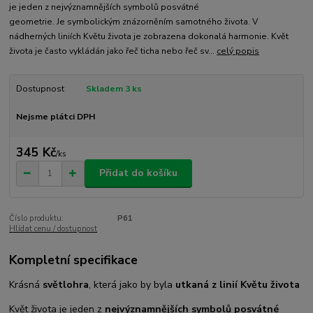
je jeden z nejvýznamnějších symbolů posvátné
geometrie. Je symbolickým znázorněním samotného života. V
nádherných liniích Květu života je zobrazena dokonalá harmonie. Květ
života je často vykládán jako řeč ticha nebo řeč sv...
celý popis
Dostupnost
Skladem 3 ks
Nejsme plátci DPH
345 Kč
/
ks
Přidat do košíku
Číslo produktu:
P61
Hlídat cenu / dostupnost
Kompletní specifikace
Krásná
světlohra
, která jako by byla
utkaná z linií Květu života
Květ života je jeden z
nejvýznamnějších symbolů posvátné