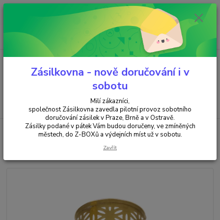
Minimální hodnota objednávky je 200 kč. Při nákupu nad 2000,- Kč je
požadována platba předem na účet.
0
ks
+420 737 737 037
za
0,00 Kč
(Po-Pá, 9-18 hod.)
Menu
Zásilkovna - nově doručování i v
sobotu
Milí zákazníci,
Hledat
společnost Zásilkovna zavedla pilotní provoz sobotního
doručování zásilek v Praze, Brně a v Ostravě.
Zásilky podané v pátek Vám budou doručeny, ve zmíněných
Úvod
SVÍČKY & SVÍCNY & SOLNÉ LAMPY
Světlohra Květ života
městech, do Z-BOXů a výdejních míst už v sobotu.
Světlohra Květ života
Zavřít