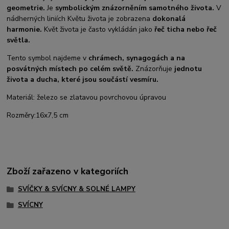
geometrie.
Je
symbolickým znázorněním samotného života.
V
nádherných liniích Květu života je zobrazena
dokonalá
harmonie.
Květ života je často vykládán jako
řeč ticha nebo řeč
světla.
Tento symbol najdeme v
chrámech, synagogách a na
posvátných místech po celém světě.
Znázorňuje
jednotu
života a ducha, které jsou součástí vesmíru.
Materiál: železo se zlatavou povrchovou úpravou
Rozměry:
16x7,5 cm
Zboží zařazeno v kategoriích
SVÍČKY & SVÍCNY & SOLNÉ LAMPY
SVÍCNY