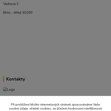
Vachova 3
Brno - střed, 60200
Kontakty
+420 737 737 037
(Po-Pá, 9-18 hod.)
Při prohlížení těchto internetových stránek zpracováváme Vaše
osobní údaje, včetně cookies, za účelem hodnocení návštěvnosti