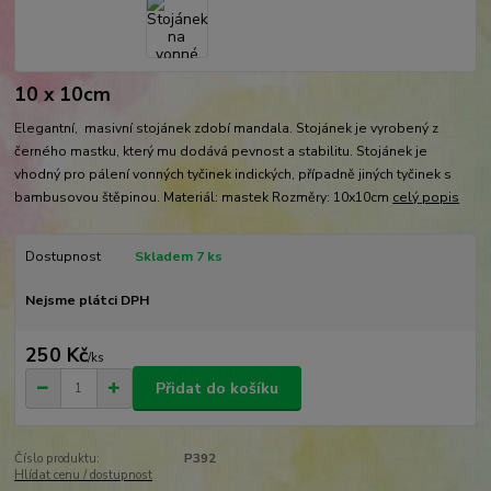
10 x 10cm
Elegantní, masivní stojánek zdobí mandala. Stojánek je vyrobený z
černého mastku, který mu dodává pevnost a stabilitu. Stojánek je
vhodný pro pálení vonných tyčinek indických, případně jiných tyčinek s
bambusovou štěpinou. Materiál: mastek Rozměry: 10x10cm
celý popis
Dostupnost
Skladem 7 ks
Nejsme plátci DPH
250 Kč
/
ks
Přidat do košíku
Číslo produktu:
P392
Hlídat cenu / dostupnost