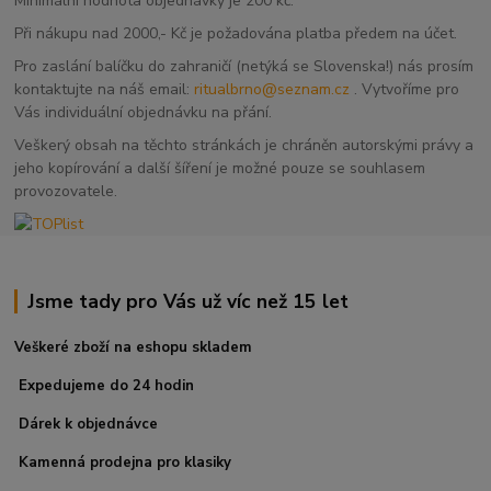
Minimální hodnota objednávky je 200 kč.
Při nákupu nad 2000,- Kč je požadována platba předem na účet.
Pro zaslání balíčku do zahraničí (netýká se Slovenska!) nás prosím
kontaktujte na náš email:
ritualbrno@seznam.cz
. Vytvoříme pro
Vás individuální objednávku na přání.
Veškerý obsah na těchto stránkách je chráněn autorskými právy a
jeho kopírování a další šíření je možné pouze se souhlasem
provozovatele.
Jsme tady pro Vás už víc než 15 let
Veškeré zboží na eshopu skladem
Expedujeme do 24 hodin
Dárek k objednávce
Kamenná prodejna pro klasiky