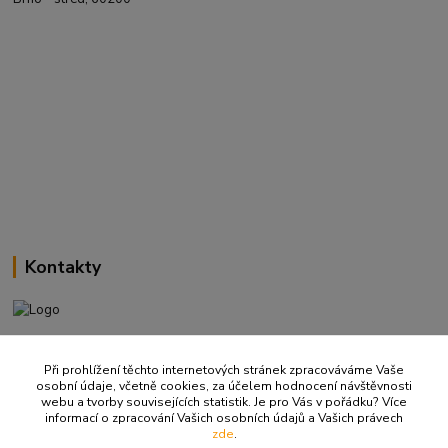
Kontakty
+420 737 737 037
(Po-Pá, 9-18 hod.)
Při prohlížení těchto internetových stránek zpracováváme Vaše
osobní údaje, včetně cookies, za účelem hodnocení návštěvnosti
webu a tvorby souvisejících statistik. Je pro Vás v pořádku? Více
info@ritualbrno-eshop.cz
informací o zpracování Vašich osobních údajů a Vašich právech
zde
.