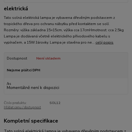
elektrická
Tato solná elektrická lampa je vybavena dřevěným podstavcem z
tropického dřeva pro ochranu nábytku před kontaktem se solí.
Rozměry: výška základna 15×15cm, výška cca 17cmHmotnost: cca 2,5kg
Lampa je dodávaná včetně elektrického přívodového kabelu s
vypínačem, a 15W žárovky. Lampa je stavěna pro ne...
celý popis
Dostupnost
Není skladem
Nejsme plátci DPH
/
ks
Momentálně není k dispozici
Číslo produktu:
SOL12
Hlídat cenu / dostupnost
Kompletní specifikace
Tato solná elektrická lampa je vybavena dřevěným podstavcem z