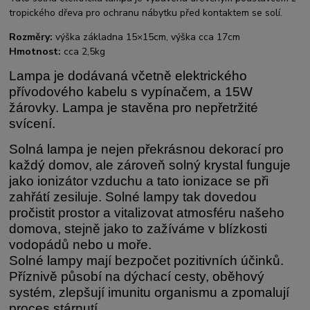
tropického dřeva pro ochranu nábytku před kontaktem se solí.
Rozměry:
výška základna 15×15cm, výška cca 17cm
Hmotnost:
cca 2,5kg
Lampa je dodávaná včetně elektrického
přívodového kabelu s vypínačem, a 15W
žárovky. Lampa je stavěna pro nepřetržité
svícení.
Solná lampa je nejen překrásnou dekorací pro
každý domov, ale zároveň solný krystal funguje
jako ionizátor vzduchu a tato ionizace se při
zahřátí zesiluje. Solné lampy tak dovedou
pročistit prostor a vitalizovat atmosféru našeho
domova, stejně jako to zažíváme v blízkosti
vodopádů nebo u moře.
Solné lampy mají bezpočet pozitivních účinků.
Příznivě působí na dýchací cesty, oběhový
systém, zlepšují imunitu organismu a zpomalují
proces stárnutí.