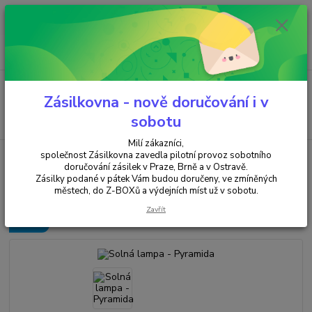
Minimální hodnota objednávky je 200 kč. Při nákupu nad 2000,- Kč je
požadována platba předem na účet.
0
ks
+420 737 737 037
za
0,00 Kč
(Po-Pá, 9-18 hod.)
Menu
Zásilkovna - nově doručování i v
Hledat
sobotu
Milí zákazníci,
společnost Zásilkovna zavedla pilotní provoz sobotního
Úvod
SVÍČKY & SVÍCNY & SOLNÉ LAMPY
SOLNÉ LAMPY
Solná
lampa - Pyramida
doručování zásilek v Praze, Brně a v Ostravě.
Zásilky podané v pátek Vám budou doručeny, ve zmíněných
Solná lampa - Pyramida
městech, do Z-BOXů a výdejních míst už v sobotu.
Zavřít
Novinka