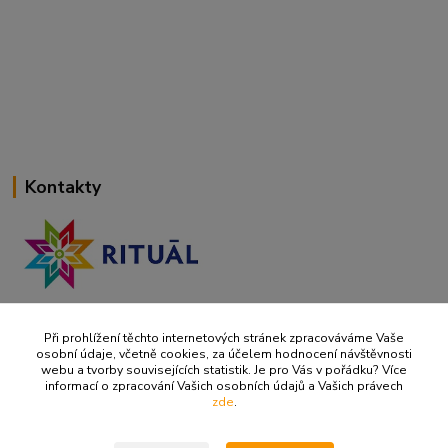
Kontakty
+420 737 737 037
(Po-Pá, 9-18 hod.)
Při prohlížení těchto internetových stránek zpracováváme Vaše
osobní údaje, včetně cookies, za účelem hodnocení návštěvnosti
webu a tvorby souvisejících statistik. Je pro Vás v pořádku? Více
info@ritualbrno-eshop.cz
informací o zpracování Vašich osobních údajů a Vašich právech
zde
.