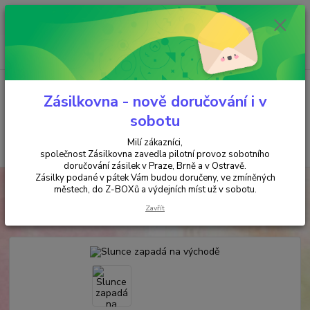
Minimální hodnota objednávky je 200 kč. Při nákupu nad 2000,- Kč je
požadována platba předem na účet.
0
ks
+420 737 737 037
za
0,00 Kč
(Po-Pá, 9-18 hod.)
Menu
Zásilkovna - nově doručování i v
sobotu
Milí zákazníci,
Hledat
společnost Zásilkovna zavedla pilotní provoz sobotního
doručování zásilek v Praze, Brně a v Ostravě.
Zásilky podané v pátek Vám budou doručeny, ve zmíněných
Úvod
KNIHY & KARTY
Slunce zapadá na východě
městech, do Z-BOXů a výdejních míst už v sobotu.
Slunce zapadá na východě
Zavřít