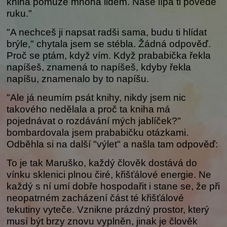
kniha pomůže mnoha lidem. Naše lípa ti povede
ruku."
"A nechceš ji napsat radši sama, budu ti hlídat
brýle," chytala jsem se stébla. Žádná odpověď.
Proč se ptám, když vím. Když prababička řekla
napíšeš, znamená to napíšeš, kdyby řekla
napíšu, znamenalo by to napíšu.
"Ale já neumím psát knihy, nikdy jsem nic
takového nedělala a proč ta kniha má
pojednávat o rozdávání mých jablíček?"
bombardovala jsem prababičku otázkami.
Odběhla si na další "výlet" a našla tam odpověď:
To je tak Maruško, každý člověk dostává do
vínku sklenici plnou čiré, křišťálové energie. Ne
každý s ní umí dobře hospodařit i stane se, že při
neopatrném zacházení část té křišťálové
tekutiny vyteče. Vznikne prázdný prostor, který
musí být brzy znovu vyplněn, jinak je člověk