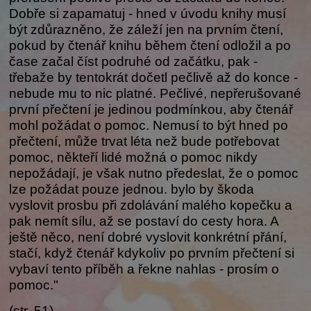
Dobře si zapamatuj - hned v úvodu knihy musí
být zdůrazněno, že záleží jen na prvním čtení,
pokud by čtenář knihu během čtení odložil a po
čase začal číst podruhé od začátku, pak -
třebaže by tentokrát dočetl pečlivě až do konce -
nebude mu to nic platné. Pečlivé, nepřerušované
první přečtení je jedinou podmínkou, aby čtenář
mohl požádat o pomoc. Nemusí to být hned po
přečtení, může trvat léta než bude potřebovat
pomoc, někteří lidé možná o pomoc nikdy
nepožádají, je však nutno předeslat, že o pomoc
lze požádat pouze jednou. bylo by škoda
vyslovit prosbu při zdolávání malého kopečku a
pak nemít sílu, až se postaví do cesty hora. A
ještě něco, není dobré vyslovit konkrétní přání,
stačí, když čtenář kdykoliv po prvním přečtení si
vybaví tento příběh a řekne nahlas - prosím o
pomoc."
(str. 51)