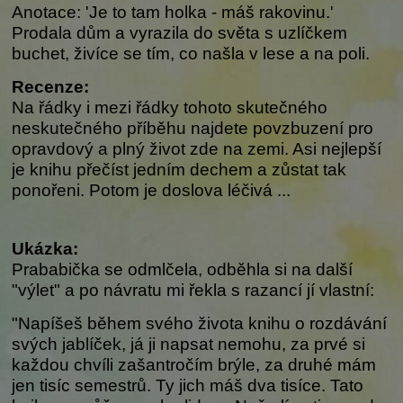
Anotace: 'Je to tam holka - máš rakovinu.'
Prodala dům a vyrazila do světa s uzlíčkem
buchet, živíce se tím, co našla v lese a na poli.
Recenze:
Na řádky i mezi řádky tohoto skutečného
neskutečného příběhu najdete povzbuzení pro
opravdový a plný život zde na zemi. Asi nejlepší
je knihu přečíst jedním dechem a zůstat tak
ponořeni. Potom je doslova léčivá ...
Ukázka:
Prababička se odmlčela, odběhla si na další
"výlet" a po návratu mi řekla s razancí jí vlastní:
"Napíšeš během svého života knihu o rozdávání
svých jablíček, já ji napsat nemohu, za prvé si
každou chvíli zašantročím brýle, za druhé mám
jen tisíc semestrů. Ty jich máš dva tisíce. Tato