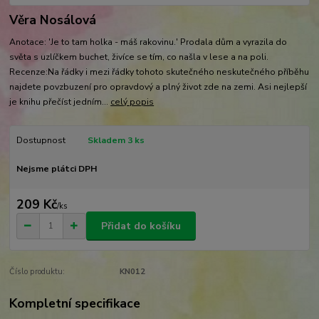
Věra Nosálová
Anotace: 'Je to tam holka - máš rakovinu.' Prodala dům a vyrazila do
světa s uzlíčkem buchet, živíce se tím, co našla v lese a na poli.
Recenze:Na řádky i mezi řádky tohoto skutečného neskutečného příběhu
najdete povzbuzení pro opravdový a plný život zde na zemi. Asi nejlepší
je knihu přečíst jedním...
celý popis
Dostupnost
Skladem 3 ks
Nejsme plátci DPH
209 Kč
/
ks
Přidat do košíku
Číslo produktu:
KN012
Kompletní specifikace