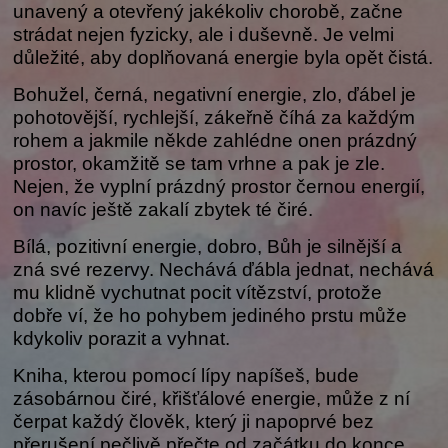
unavený a otevřený jakékoliv chorobě, začne
strádat nejen fyzicky, ale i duševně. Je velmi
důležité, aby doplňovaná energie byla opět čistá.
Bohužel, černá, negativní energie, zlo, ďábel je
pohotovější, rychlejší, zákeřně číhá za každým
rohem a jakmile někde zahlédne onen prázdný
prostor, okamžitě se tam vrhne a pak je zle.
Nejen, že vyplní prázdný prostor černou energií,
on navíc ještě zakalí zbytek té čiré.
Bílá, pozitivní energie, dobro, Bůh je silnější a
zná své rezervy. Nechává ďábla jednat, nechává
mu klidně vychutnat pocit vítězství, protože
dobře ví, že ho pohybem jediného prstu může
kdykoliv porazit a vyhnat.
Kniha, kterou pomocí lípy napíšeš, bude
zásobárnou čiré, křišťálové energie, může z ní
čerpat každý člověk, který ji napoprvé bez
přerušení pečlivě přečte od začátku do konce.