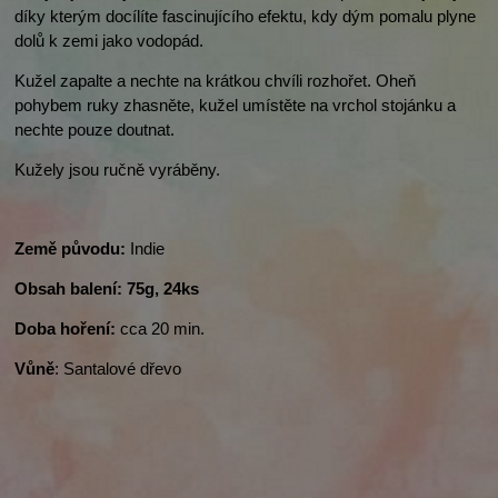
díky kterým docílíte fascinujícího efektu, kdy dým pomalu plyne
dolů k zemi jako vodopád.
Kužel zapalte a nechte na krátkou chvíli rozhořet. Oheň
pohybem ruky zhasněte, kužel umístěte na vrchol stojánku a
nechte pouze doutnat.
Kužely jsou ručně vyráběny.
Země původu:
Indie
Obsah balení: 75g, 24ks
Doba hoření:
cca 20 min.
Vůně
: Santalové dřevo