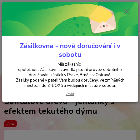
Minimální hodnota objednávky je 200 kč. Při nákupu nad 2000,- Kč je
požadována platba předem na účet.
0
ks
+420 737 737 037
za
0,00 Kč
(Po-Pá, 9-18 hod.)
Menu
Zásilkovna - nově doručování i v
sobotu
Milí zákazníci,
Hledat
společnost Zásilkovna zavedla pilotní provoz sobotního
doručování zásilek v Praze, Brně a v Ostravě.
Zásilky podané v pátek Vám budou doručeny, ve zmíněných
Úvod
VYKUŘOVÁNÍ
"TEKUTÝ DÝM" FONTÁNY & JEHLÁNKY
městech, do Z-BOXů a výdejních míst už v sobotu.
Santalové dřevo - jehlánky s efektem tekutého dýmu
Zavřít
Santalové dřevo - jehlánky s
efektem tekutého dýmu
Akce