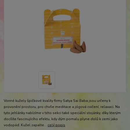
Vonné kužely špičkové kvality firmy Satya Sai Baba jsou určeny k
provonění prostoru, pro chvíle meditace a jógová cvičení, relaxaci. Na
tyto jehlánky nabízíme v této sekci také speciální stojánky, díky kterým
docílíte fascinujícího efektu, kdy dým pomalu plyne dolů k zemi jako
vodopád. Kužel zapalte...
celý popis