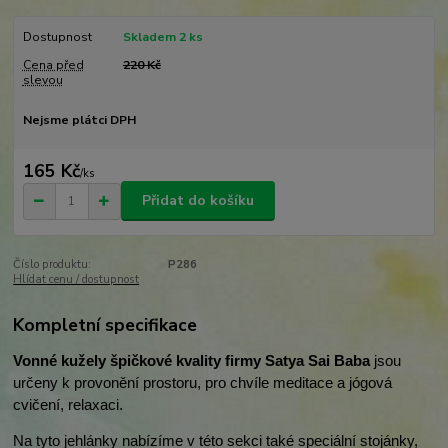
Dostupnost
Skladem 2 ks
Cena před
220 Kč
slevou
Nejsme plátci DPH
165 Kč
/
ks
Přidat do košíku
Číslo produktu:
P286
Hlídat cenu / dostupnost
Kompletní specifikace
Vonné kužely špičkové kvality firmy Satya Sai Baba
jsou
určeny k provonění prostoru, pro chvíle meditace a jógová
cvičení, relaxaci.
Na tyto jehlánky nabízíme v této sekci také speciální stojánky,