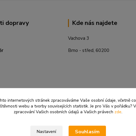
ti dopravy
Kde nás najdete
Vachova 3
ěr
Brno - střed, 60200
ěchto internetových stránek zpracováváme Vaše osobní údaje, včetně c
těvnosti webu a tvorby souvisejících statistik. Je pro Vás v pořádku? V
zpracování Vašich osobních údajů a Vašich právech
zde
.
Souhlasím
Nastavení