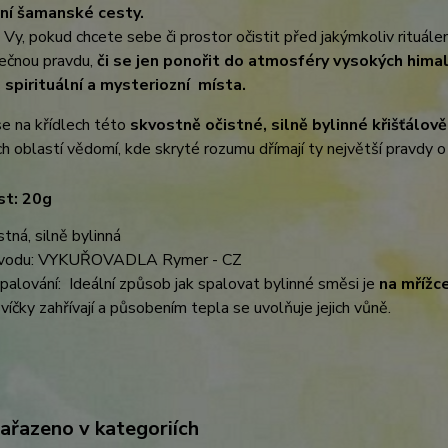
ní šamanské cesty.
i Vy, pokud chcete sebe či prostor očistit před jakýmkoliv rituál
tečnou pravdu,
či se jen ponořit do atmosféry vysokých himal
 spirituální a mysteriozní místa.
e na křídlech této
skvostně očistné, silně bylinné křišťálov
ch oblastí vědomí, kde skryté rozumu dřímají ty největší pravdy o 
t: 20g
stná, silně bylinná
vodu: VYKUŘOVADLA Rymer - CZ
alování: Ideální způsob jak spalovat bylinné směsi je
na mřížce
víčky zahřívají a působením tepla se uvolňuje jejich vůně.
zařazeno v kategoriích