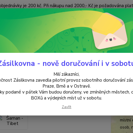
objednávky je 200 kč. Při nákupu nad 2000,- Kč je požadována pla
 ÚDAJŮ
KONTAKTY
Nevíte
Hledat
+420
(Po-Pá
Zásilkovna - nově doručování i v sobot
VYKUŘOVÁNÍ
Šaman - Tibet
Milí zákazníci,
n - Tibet
čnost Zásilkovna zavedla pilotní provoz sobotního doručování zás
Praze, Brně a v Ostravě.
lky podané v pátek Vám budou doručeny, ve zmíněných městech, 
vyku
BOXů a výdejních míst už v sobotu.
Vykuřo
Zavřít
se obr
místní 
osob, 