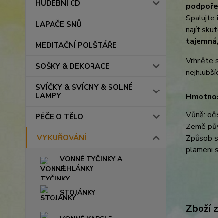
HUDEBNÍ CD
podpoře
Spalujte 
LAPAČE SNŮ
najít sku
tajemná,
MEDITAČNÍ POLŠTÁŘE
Vrhněte s
SOŠKY & DEKORACE
nejhlubší
SVÍČKY & SVÍCNY & SOLNÉ
LAMPY
Hmotnos
Vůně: oči
PÉČE O TĚLO
Země pů
VYKUŘOVÁNÍ
Způsob sp
plameni s
VONNÉ TYČINKY A
JEHLÁNKY
STOJÁNKY
Zboží 