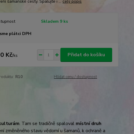
ení šamanské cesty. Spalujte i ...
celý popis
tupnost
Skladem 9 ks
sme plátci DPH
0 Kč
Přidat do košíku
/
ks
roduktu:
R10
Hlídat cenu / dostupnost
kulturám
. Tam se tradičně spaloval
místní druh
ení změněného stavu vědomí u šamanů, k ochraně a