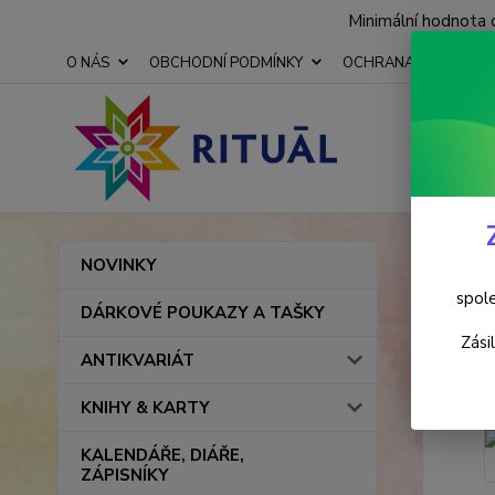
Minimální hodnota 
O NÁS
OBCHODNÍ PODMÍNKY
OCHRANA OSOBNÍCH
Úvod
NOVINKY
Šama
spole
DÁRKOVÉ POUKAZY A TAŠKY
Zási
ANTIKVARIÁT
KNIHY & KARTY
KALENDÁŘE, DIÁŘE,
ZÁPISNÍKY