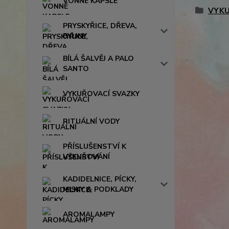
VONNÉ KAPSLE
VYKU
PRYSKYŘICE, DŘEVA,
BYLINY
BÍLÁ ŠALVĚJ A PALO
SANTO
VYKUŘOVACÍ SVAZKY
RITUÁLNÍ VODY
PŘÍSLUŠENSTVÍ K
VYKUŘOVÁNÍ
KADIDELNICE, PÍCKY,
MISKY & PODKLADY
AROMALAMPY