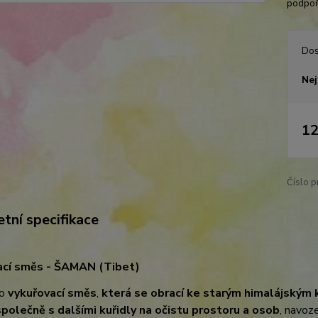
podpoř
Dos
Nej
12
Číslo p
tní specifikace
ací směs - ŠAMAN (Tibet)
 o
vykuřovací směs
,
která se obrací ke starým himalájským 
společně s dalšími kuřidly na očistu prostoru a osob
, navoz