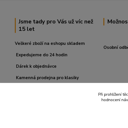
Jsme tady pro Vás už víc než
Možnos
15 let
Veškeré zboží na eshopu skladem
Osobní odb
Expedujeme do 24 hodin
Dárek k objednávce
Kamenná prodejna pro klasiky
Při prohlížení t
hodnocení návš