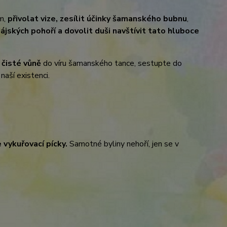
em,
přivolat vize, zesílit účinky šamanského bubnu
,
ájských pohoří a dovolit duši navštívit tato hluboce
ě čisté vůně
do víru šamanského tance, sestupte do
naší existenci.
 vykuřovací pícky.
Samotné byliny nehoří, jen se v