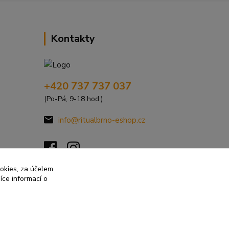
Kontakty
+420 737 737 037
(Po-Pá, 9-18 hod.)
info@ritualbrno-eshop.cz
ookies, za účelem
íce informací o