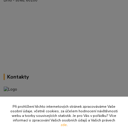
Brno - střed, 60200
Kontakty
+420 737 737 037
(Po-Pá, 9-18 hod.)
Při prohlížení těchto internetových stránek zpracováváme Vaše
osobní údaje, včetně cookies, za účelem hodnocení návštěvnosti
webu a tvorby souvisejících statistik. Je pro Vás v pořádku? Více
info@ritualbrno-eshop.cz
informací o zpracování Vašich osobních údajů a Vašich právech
zde
.