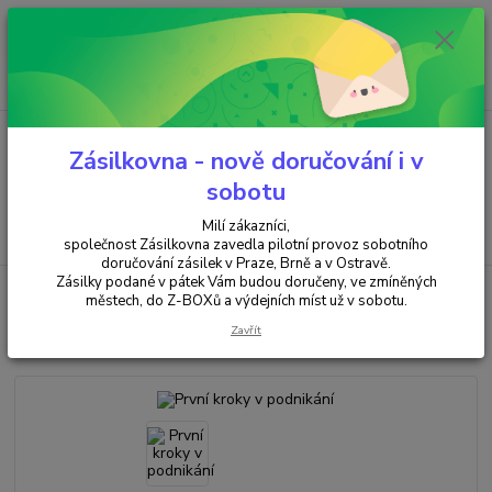
Minimální hodnota objednávky je 200 kč. Při nákupu nad 2000,- Kč je
požadována platba předem na účet.
0
ks
+420 737 737 037
za
0,00 Kč
(Po-Pá, 9-18 hod.)
Menu
Zásilkovna - nově doručování i v
sobotu
Milí zákazníci,
Hledat
společnost Zásilkovna zavedla pilotní provoz sobotního
doručování zásilek v Praze, Brně a v Ostravě.
Zásilky podané v pátek Vám budou doručeny, ve zmíněných
Úvod
ANTIKVARIÁT
První kroky v podnikání
městech, do Z-BOXů a výdejních míst už v sobotu.
První kroky v podnikání
Zavřít