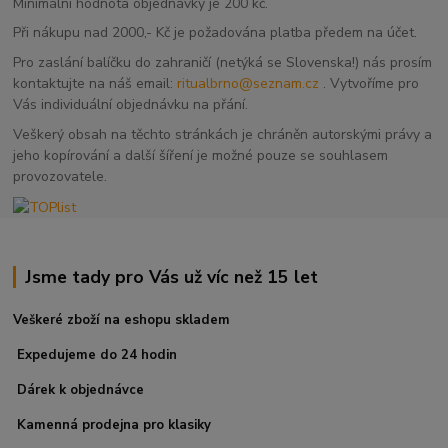
Minimální hodnota objednávky je 200 kč.
Při nákupu nad 2000,- Kč je požadována platba předem na účet.
Pro zaslání balíčku do zahraničí (netýká se Slovenska!) nás prosím
kontaktujte na náš email:
ritualbrno@seznam.cz
. Vytvoříme pro
Vás individuální objednávku na přání.
Veškerý obsah na těchto stránkách je chráněn autorskými právy a
jeho kopírování a další šíření je možné pouze se souhlasem
provozovatele.
Jsme tady pro Vás už víc než 15 let
Veškeré zboží na eshopu skladem
Expedujeme do 24 hodin
Dárek k objednávce
Kamenná prodejna pro klasiky