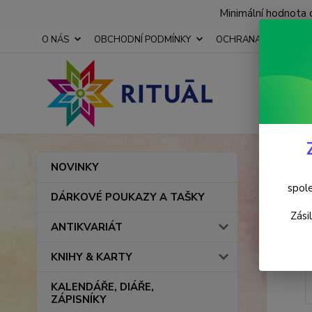
Minimální hodnota 
O NÁS
OBCHODNÍ PODMÍNKY
OCHRANA OSOBNÍCH
Úvod
NOVINKY
Přív
spole
DÁRKOVÉ POUKAZY A TAŠKY
Zási
ANTIKVARIÁT
KNIHY & KARTY
KALENDÁŘE, DIÁŘE,
ZÁPISNÍKY