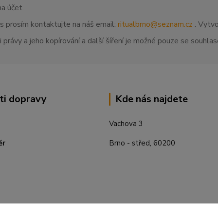
na účet.
ás prosím kontaktujte na náš email:
ritualbrno@seznam.cz
. Vytvo
 právy a jeho kopírování a další šíření je možné pouze se souhl
ti dopravy
Kde nás najdete
Vachova 3
ěr
Brno - střed, 60200