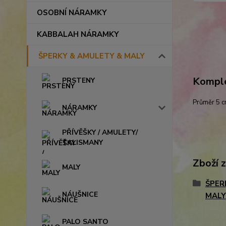
OSOBNÍ NÁRAMKY
KABBALAH NÁRAMKY
ŠPERKY & AMULETY & MALY
Komple
PRSTENY
Průměr 5 
NÁRAMKY
PŘÍVĚŠKY / AMULETY/
TALISMANY
Zboží 
MALY
ŠPER
NÁUŠNICE
MALY
PALO SANTO