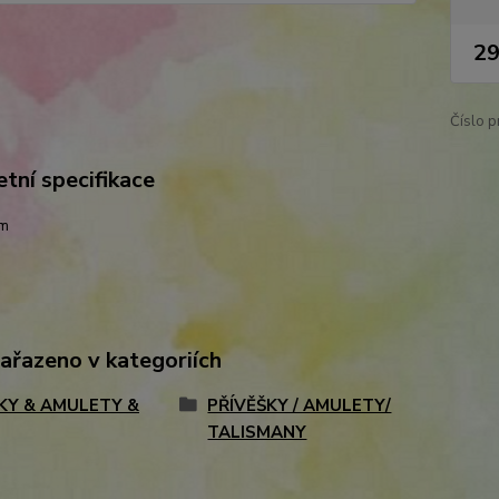
29
Číslo p
tní specifikace
cm
zařazeno v kategoriích
KY & AMULETY &
PŘÍVĚŠKY / AMULETY/
TALISMANY