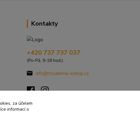
Kontakty
+420 737 737 037
(Po-Pá, 9-18 hod.)
info@ritualbrno-eshop.cz
ookies, za účelem
íce informací o