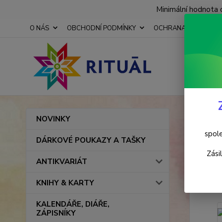
Minimální hodnota 
O NÁS
OBCHODNÍ PODMÍNKY
OCHRANA OSOBNÍCH
Úvod
NOVINKY
Pižm
spole
DÁRKOVÉ POUKAZY A TAŠKY
Zási
ANTIKVARIÁT
Novinka
KNIHY & KARTY
KALENDÁŘE, DIÁŘE,
ZÁPISNÍKY