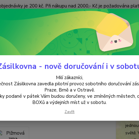
objednávky je 200 kč. Při nákupu nad 2000,- Kč je požadována pla
 ÚDAJŮ
KONTAKTY
Nevíte
Hledat
+420
(Po-Pá
Zásilkovna - nově doručování i v sobot
VYKUŘOVÁNÍ
Pižmová zrna
Milí zákazníci,
ová zrna
čnost Zásilkovna zavedla pilotní provoz sobotního doručování zás
Praze, Brně a v Ostravě.
lky podané v pátek Vám budou doručeny, ve zmíněných městech, 
Vyku
BOXů a výdejních míst už v sobotu.
Pižmov
Zavřít
pravé 
jednou 
světě. 