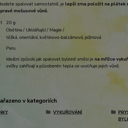
 budete spalovat samostatně, je
lepší zrna položit na plátek
 pravé mošusové vůně.
t
20 g
Obětina / Uklidňující / Magie /
těžká, orientální, květinovo-balzámová, pižmová
Peru
Ideální způsob jak spalovat bylinné směsi je
na mřížce vykuř
í
svíčky zahřívají a působením tepla se uvolňuje jejich vůně.
zařazeno v kategoriích
NKY
VYKUŘOVÁNÍ
PRY
BYL