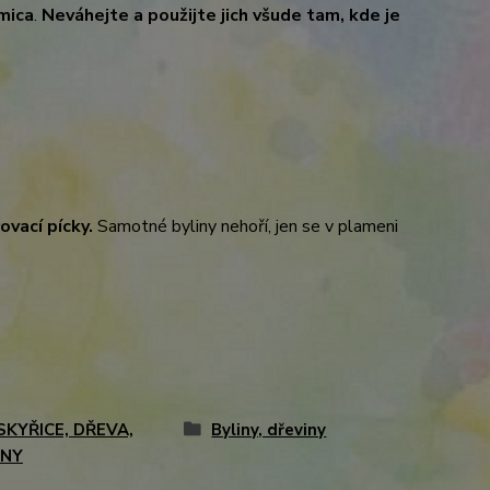
 mica
.
Neváhejte a použijte jich všude tam, kde je
ovací pícky.
Samotné byliny nehoří, jen se v plameni
SKYŘICE, DŘEVA,
Byliny, dřeviny
INY