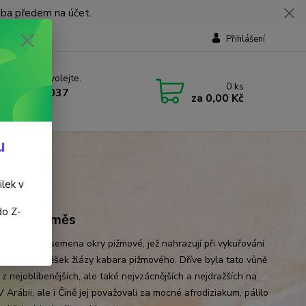
tba předem na účet.
Přihlášení
 si rady? Zavolejte.
0
ks
 737 737 037
za
0,00 Kč
, 9-18 hod.)
u
ilek v
do Z-
řovací směs
á zrna jsou semena okry pižmové, jež nahrazují při vykuřování
pižmo – výměšek žlázy kabara pižmového. Dříve byla tato vůně
z nejoblíbenějších, ale také nejvzácnějších a nejdražších na
V Arábii, ale i Číně jej považovali za mocné afrodiziakum, pálilo