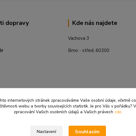
ti dopravy
Kde nás najdete
Vachova 3
ěr
Brno - střed, 60200
ěchto internetových stránek zpracováváme Vaše osobní údaje, včetně c
těvnosti webu a tvorby souvisejících statistik. Je pro Vás v pořádku? V
zpracování Vašich osobních údajů a Vašich právech
zde
.
Souhlasím
Nastavení