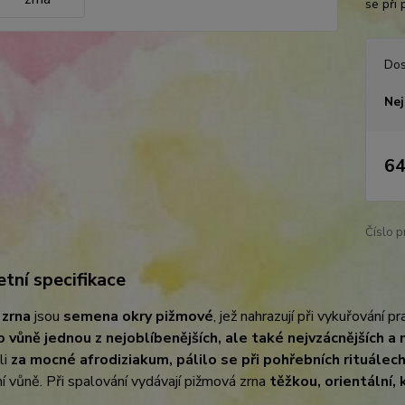
se při 
Dos
Nej
64
Číslo p
tní specifikace
 zrna
jsou
semena okry pižmové
, jež nahrazují při vykuřování
o vůně jednou z nejoblíbenějších, ale také nejvzácnějších a 
li
za mocné afrodiziakum, pálilo se při pohřebních rituálech
í vůně. Při spalování vydávají pižmová zrna
těžkou, orientální