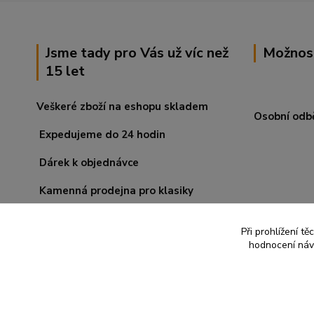
Jsme tady pro Vás už víc než
Možnos
15 let
Veškeré zboží na eshopu skladem
Osobní odb
Expedujeme do 24 hodin
Dárek k objednávce
Kamenná prodejna pro klasiky
Při prohlížení t
hodnocení návš