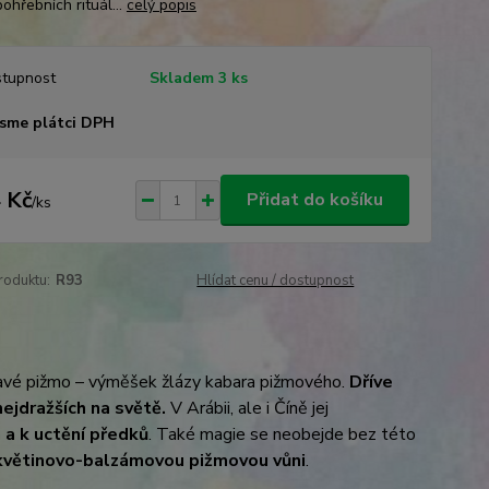
pohřebních rituál...
celý popis
tupnost
Skladem 3 ks
sme plátci DPH
 Kč
Přidat do košíku
/
ks
roduktu:
R93
Hlídat cenu / dostupnost
 pravé pižmo – výměšek žlázy kabara pižmového.
Dříve
nejdražších na světě.
V Arábii, ale i Číně jej
 a k uctění předků
. Také magie se neobejde bez této
, květinovo-balzámovou pižmovou vůni
.