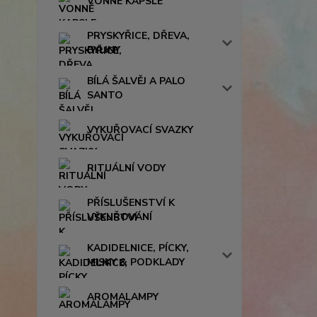
VONNÉ KAPSLE
PRYSKYŘICE, DŘEVA,
BYLINY
BÍLÁ ŠALVĚJ A PALO
SANTO
VYKUŘOVACÍ SVAZKY
RITUÁLNÍ VODY
PŘÍSLUŠENSTVÍ K
VYKUŘOVÁNÍ
KADIDELNICE, PÍCKY,
MISKY & PODKLADY
AROMALAMPY