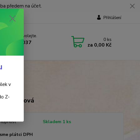
tba předem na účet.
Přihlášení
 si rady? Zavolejte.
0
ks
 737 737 037
za
0,00 Kč
, 9-18 hod.)
u
ilek v
do Z-
na Prekopová
tupnost
Skladem 1 ks
sme plátci DPH