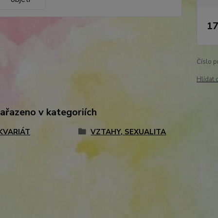
17
Číslo p
Hlídat 
zařazeno v kategoriích
KVARIÁT
VZTAHY, SEXUALITA