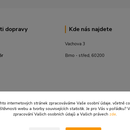
ti dopravy
Kde nás najdete
Vachova 3
ěr
Brno - střed, 60200
ěchto internetových stránek zpracováváme Vaše osobní údaje, včetně c
těvnosti webu a tvorby souvisejících statistik. Je pro Vás v pořádku? V
zpracování Vašich osobních údajů a Vašich právech
zde
.