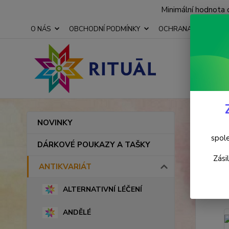
Minimální hodnota 
O NÁS
OBCHODNÍ PODMÍNKY
OCHRANA OSOBNÍCH
Úvod
NOVINKY
Pevn
spole
DÁRKOVÉ POUKAZY A TAŠKY
Zási
ANTIKVARIÁT
Akce
ALTERNATIVNÍ LÉČENÍ
ANDĚLÉ