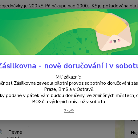
objednávky je 200 kč. Při nákupu nad 2000,- Kč je požadována pla
 ÚDAJŮ
KONTAKTY
Nevíte
Hledat
+420
(Po-Pá
Zásilkovna - nově doručování i v sobot
ANTIKVARIÁT
Pevné objetí
Milí zákazníci,
é objetí
čnost Zásilkovna zavedla pilotní provoz sobotního doručování zás
Praze, Brně a v Ostravě.
lky podané v pátek Vám budou doručeny, ve zmíněných městech, 
Jiři
BOXů a výdejních míst už v sobotu.
Zavřít
Dos
Nej