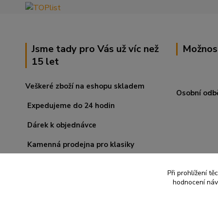
Jsme tady pro Vás už víc než
Možnos
15 let
Veškeré zboží na eshopu skladem
Osobní odb
Expedujeme do 24 hodin
Dárek k objednávce
Kamenná prodejna pro klasiky
Při prohlížení t
hodnocení návš