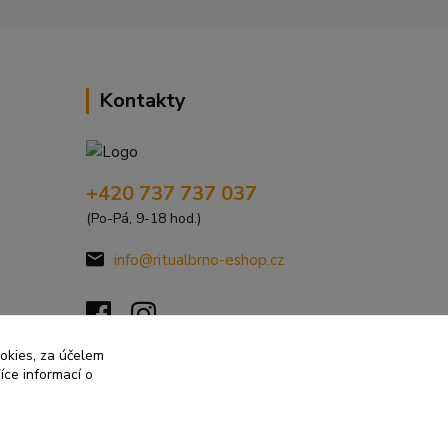
Kontakty
+420 737 737 037
(Po-Pá, 9-18 hod.)
info@ritualbrno-eshop.cz
ookies, za účelem
íce informací o