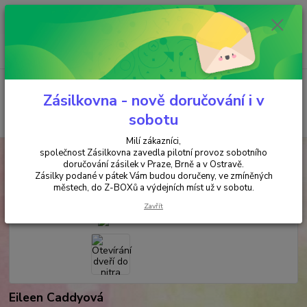
Minimální hodnota objednávky je 200 kč. Při nákupu nad 2000,- Kč je
požadována platba předem na účet.
0
ks
+420 737 737 037
za
0,00 Kč
(Po-Pá, 9-18 hod.)
Menu
Zásilkovna - nově doručování i v
Hledat
sobotu
Milí zákazníci,
společnost Zásilkovna zavedla pilotní provoz sobotního
Úvod
ANTIKVARIÁT
Otevírání dveří do nitra
doručování zásilek v Praze, Brně a v Ostravě.
Zásilky podané v pátek Vám budou doručeny, ve zmíněných
Otevírání dveří do nitra
městech, do Z-BOXů a výdejních míst už v sobotu.
Zavřít
Eileen Caddyová