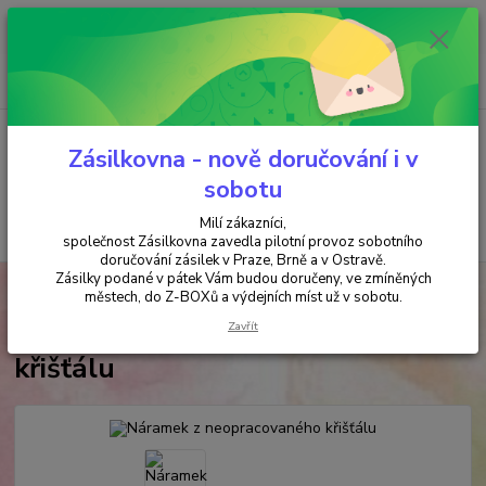
Minimální hodnota objednávky je 200 kč. Při nákupu nad 2000,- Kč je
požadována platba předem na účet.
0
ks
+420 737 737 037
za
0,00 Kč
(Po-Pá, 9-18 hod.)
Menu
Zásilkovna - nově doručování i v
sobotu
Milí zákazníci,
Hledat
společnost Zásilkovna zavedla pilotní provoz sobotního
doručování zásilek v Praze, Brně a v Ostravě.
Zásilky podané v pátek Vám budou doručeny, ve zmíněných
Úvod
ŠPERKY & AMULETY & MALY
Náramek z neopracovaného křišťálu
městech, do Z-BOXů a výdejních míst už v sobotu.
Náramek z neopracovaného
Zavřít
křišťálu