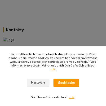
Kontakty
+420 737 737 037
(Po-Pá, 9-18 hod.)
Při prohlížení těchto internetových stránek zpracováváme Vaše
osobní údaje, včetně cookies, za účelem hodnocení návštěvnosti
webu a tvorby souvisejících statistik. Je pro Vás v pořádku? Více
info@ritualbrno-eshop.cz
informací o zpracování Vašich osobních údajů a Vašich právech
zde
.
Souhlasím
Nastavení
© 2008-2026 Rituál. Všechna práva vyhrazena.
Souhlas můžete odmítnout
zde
.
Vytvořeno na
Eshop-rychle.cz