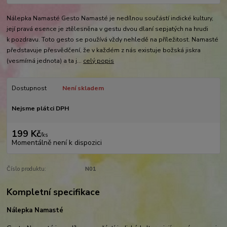
Nálepka Namasté Gesto Namasté je nedílnou součástí indické kultury,
její pravá esence je ztělesněna v gestu dvou dlaní sepjatých na hrudi
k pozdravu. Toto gesto se používá vždy nehledě na příležitost. Namasté
představuje přesvědčení, že v každém z nás existuje božská jiskra
(vesmírná jednota) a ta j...
celý popis
Dostupnost
Není skladem
Nejsme plátci DPH
199 Kč
/
ks
Momentálně není k dispozici
Číslo produktu:
N01
Kompletní specifikace
Nálepka Namasté