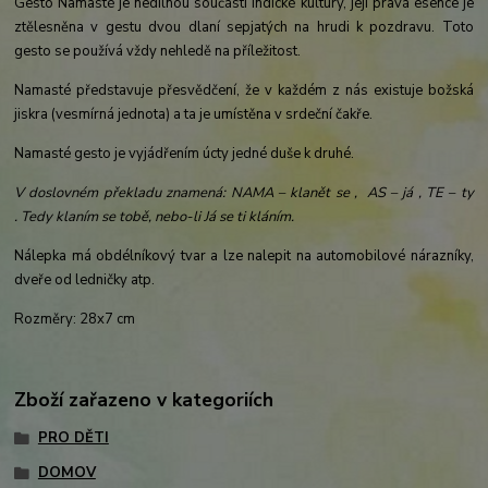
Gesto Namasté je nedílnou součástí indické kultury, její pravá esence je
ztělesněna v gestu dvou dlaní sepjatých na hrudi k pozdravu. Toto
gesto se používá vždy nehledě na příležitost.
Namasté představuje přesvědčení, že v každém z nás existuje božská
jiskra (vesmírná jednota) a ta je umístěna v srdeční čakře.
Namasté gesto je vyjádřením úcty jedné duše k druhé.
V doslovném překladu znamená: NAMA – klanět se , AS – já , TE – ty
. Tedy klaním se tobě, nebo-li Já se ti kláním.
Nálepka má obdélníkový tvar a lze nalepit na automobilové nárazníky,
dveře od ledničky atp.
Rozměry: 28x7 cm
Zboží zařazeno v kategoriích
PRO DĚTI
DOMOV