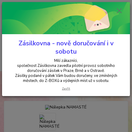
Minimální hodnota objednávky je 200 kč. Při nákupu nad 2000,- Kč je
požadována platba předem na účet.
0
ks
+420 737 737 037
za
0,00 Kč
(Po-Pá, 9-18 hod.)
Menu
Zásilkovna - nově doručování i v
sobotu
Milí zákazníci,
Hledat
společnost Zásilkovna zavedla pilotní provoz sobotního
doručování zásilek v Praze, Brně a v Ostravě.
Zásilky podané v pátek Vám budou doručeny, ve zmíněných
Úvod
PRO DĚTI
Nálepka NAMASTÉ
městech, do Z-BOXů a výdejních míst už v sobotu.
Nálepka NAMASTÉ
Zavřít