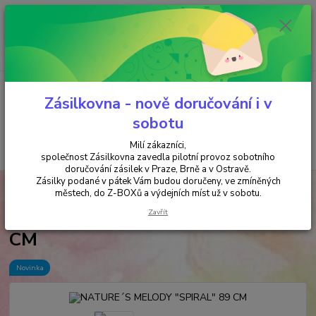
Minimální hodnota objednávky je 200 kč. Při nákupu nad 2000,- Kč je
požadována platba předem na účet.
0
ks
+420 737 737 037
za
0,00 Kč
(Po-Pá, 9-18 hod.)
Menu
Zásilkovna - nově doručování i v
sobotu
Milí zákazníci,
Hledat
společnost Zásilkovna zavedla pilotní provoz sobotního
doručování zásilek v Praze, Brně a v Ostravě.
Zásilky podané v pátek Vám budou doručeny, ve zmíněných
Úvod
ZVONKOHRY
NATURE´S MELODY "SPIRAL" 89 CM
městech, do Z-BOXů a výdejních míst už v sobotu.
NATURE´S MELODY "SPIRAL" 89
Zavřít
CM
Novinka