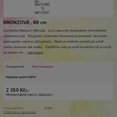
BRONZOVÁ , 89 cm
Zvonkohry Nature's Melody... Jsou naprosto dokonalým zhmotněním
zvonkohry snů. Elegantní, dokonale řemeslně provedené, fair trade,
ekologické, odolné vůči počasí... Navíc je můžete umístit jak uvnitř
svého domova, tak venku. Každému, kdo je uvidí na vlastní oči a uslyší
na vlastní uši, ...
celý popis
Dostupnost
Není skladem
Nejsme plátci DPH
2 250 Kč
/
ks
Momentálně není k dispozici
Číslo produktu:
Z13br
Hlídat cenu / dostupnost