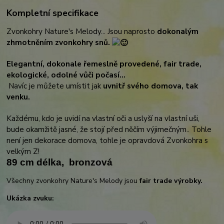
Kompletní specifikace
Zvonkohry Nature's Melody... Jsou naprosto
dokonalým
zhmotněním zvonkohry snů.
Elegantní, dokonale řemeslně provedené, fair trade,
ekologické, odolné vůči počasí...
Navíc je můžete umístit jak
uvnitř svého domova, tak
venku.
Každému, kdo je uvidí na vlastní oči a uslyší na vlastní uši,
bude okamžitě jasné, že stojí před něčím výjimečným.. Tohle
není jen dekorace domova, tohle je opravdová Zvonkohra s
velkým Z!
89 cm délka, bronzová
Všechny zvonkohry Nature's Melody jsou
fair trade výrobky.
Ukázka zvuku: