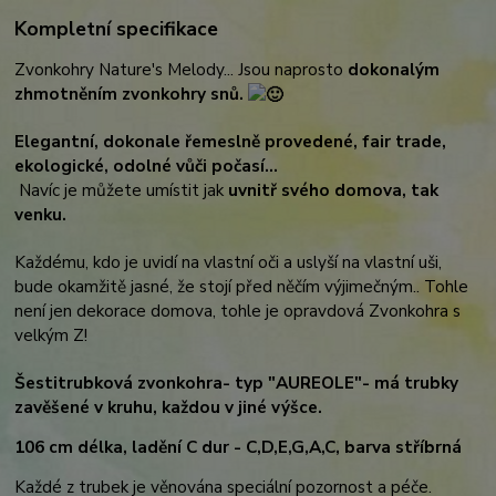
Kompletní specifikace
Zvonkohry Nature's Melody... Jsou naprosto
dokonalým
zhmotněním zvonkohry snů.
Elegantní, dokonale řemeslně provedené, fair trade,
ekologické, odolné vůči počasí...
Navíc je můžete umístit jak
uvnitř svého domova, tak
venku.
Každému, kdo je uvidí na vlastní oči a uslyší na vlastní uši,
bude okamžitě jasné, že stojí před něčím výjimečným.. Tohle
není jen dekorace domova, tohle je opravdová Zvonkohra s
velkým Z!
Šestitrubková zvonkohra- typ "AUREOLE"- má trubky
zavěšené v kruhu, každou v jiné výšce.
106 cm délka, ladění C dur - C,D,E,G,A,C, barva
stříbrná
Každé z trubek je věnována speciální pozornost a péče.