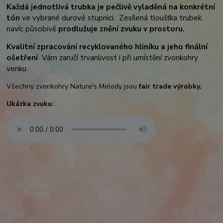
K
aždá jednotlivá trubka je pečlivě vyladěná na konkrétní
tón
ve vybrané durové stupnici. Zesílená tloušťka trubek
navíc působivě
prodlužuje znění zvuku v prostoru.
Kvalitní zpracování recyklovaného hliníku a jeho finální
ošetření
Vám zaručí trvanlivost i při umístění zvonkohry
venku.
Všechny zvonkohry Nature's Melody jsou
fair trade výrobky.
Ukázka zvuku: