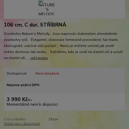
106 cm, C dur, STŘÍBRNÁ
Zvonkohry Nature's Melody... Jsou naprosto dokonalým zhmotněním
zvonkohry snů. Elegantní, dokonale řemeslně provedené, fair trade,
ekologické, odolné vůči počasí... Navíc je můžete umístit jak uvnitř
svého domova, tak venku. Každému, kdo je uvidí na vlastní oči a uslyší
na vlastní uši, ...
celý popis
Dostupnost
Není skladem
Nejsme plátci DPH
3 990 Kč
/
ks
Momentálně není k dispozici
Číslo produktu:
Z01sv
Hlídat cenu / dostupnost