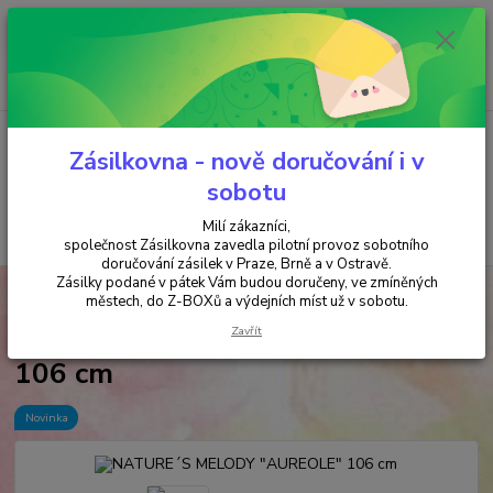
Minimální hodnota objednávky je 200 kč. Při nákupu nad 2000,- Kč je
požadována platba předem na účet.
0
ks
+420 737 737 037
za
0,00 Kč
(Po-Pá, 9-18 hod.)
Menu
Zásilkovna - nově doručování i v
sobotu
Milí zákazníci,
Hledat
společnost Zásilkovna zavedla pilotní provoz sobotního
doručování zásilek v Praze, Brně a v Ostravě.
Zásilky podané v pátek Vám budou doručeny, ve zmíněných
Úvod
ZVONKOHRY
NATURE´S MELODY "AUREOLE" 106 cm
městech, do Z-BOXů a výdejních míst už v sobotu.
NATURE´S MELODY "AUREOLE"
Zavřít
106 cm
Novinka