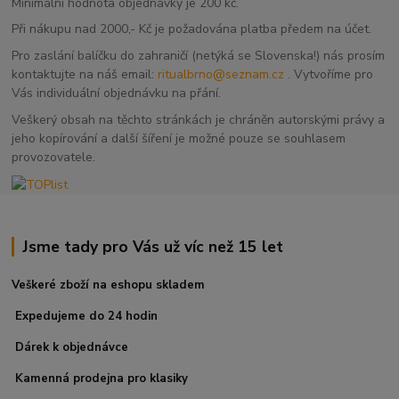
Minimální hodnota objednávky je 200 kč.
Při nákupu nad 2000,- Kč je požadována platba předem na účet.
Pro zaslání balíčku do zahraničí (netýká se Slovenska!) nás prosím
kontaktujte na náš email:
ritualbrno@seznam.cz
. Vytvoříme pro
Vás individuální objednávku na přání.
Veškerý obsah na těchto stránkách je chráněn autorskými právy a
jeho kopírování a další šíření je možné pouze se souhlasem
provozovatele.
Jsme tady pro Vás už víc než 15 let
Veškeré zboží na eshopu skladem
Expedujeme do 24 hodin
Dárek k objednávce
Kamenná prodejna pro klasiky