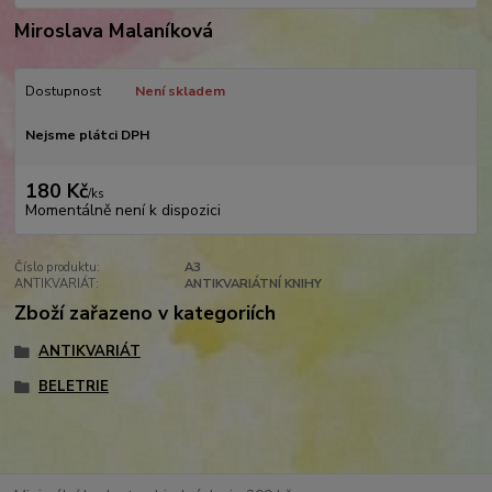
Miroslava Malaníková
Dostupnost
Není skladem
Nejsme plátci DPH
180 Kč
/
ks
Momentálně není k dispozici
Číslo produktu:
A3
ANTIKVARIÁT:
ANTIKVARIÁTNÍ KNIHY
Zboží zařazeno v kategoriích
ANTIKVARIÁT
BELETRIE