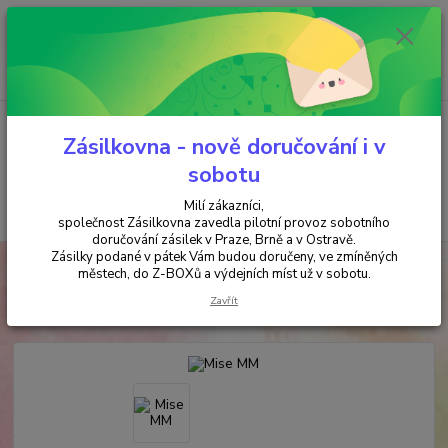
Minimální hodnota objednávky je 200 kč. Při nákupu nad 2000,- Kč je
požadována platba předem na účet.
0
ks
+420 737 737 037
za
0,00 Kč
(Po-Pá, 9-18 hod.)
Menu
Zásilkovna - nově doručování i v
sobotu
Milí zákazníci,
Hledat
společnost Zásilkovna zavedla pilotní provoz sobotního
doručování zásilek v Praze, Brně a v Ostravě.
Zásilky podané v pátek Vám budou doručeny, ve zmíněných
Úvod
ANTIKVARIÁT
Mise MM
městech, do Z-BOXů a výdejních míst už v sobotu.
Mise MM
Zavřít