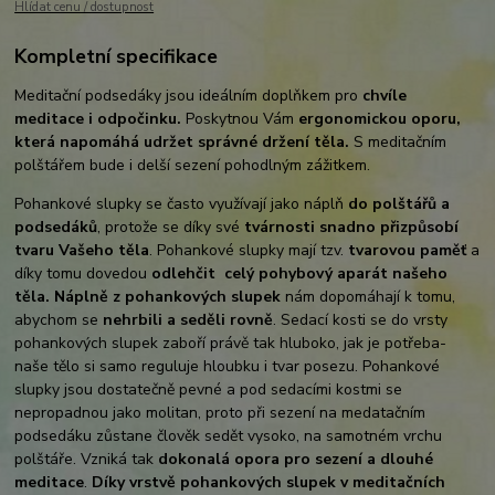
Hlídat cenu / dostupnost
Kompletní specifikace
Meditační podsedáky jsou ideálním doplňkem pro
chvíle
meditace i odpočinku.
Poskytnou Vám
ergonomickou oporu,
která napomáhá udržet správné držení těla.
S meditačním
polštářem bude i delší sezení pohodlným zážitkem.
Pohankové slupky se často využívají jako náplň
do polštářů a
podsedáků
, protože se díky své
tvárnosti snadno přizpůsobí
tvaru Vašeho těla
. Pohankové slupky mají tzv.
tvarovou paměť
a
díky tomu dovedou
odlehčit celý pohybový aparát našeho
těla.
Náplně z pohankových slupek
nám dopomáhají k tomu,
abychom se
nehrbili a seděli rovně
. Sedací kosti se do vrsty
pohankových slupek zaboří právě tak hluboko, jak je potřeba-
naše tělo si samo reguluje hloubku i tvar posezu. Pohankové
slupky jsou dostatečně pevné a pod sedacími kostmi se
nepropadnou jako molitan, proto při sezení na medatačním
podsedáku zůstane člověk sedět vysoko, na samotném vrchu
polštáře. Vzniká tak
dokonalá opora pro sezení a dlouhé
meditace
.
Díky vrstvě pohankových slupek v meditačních