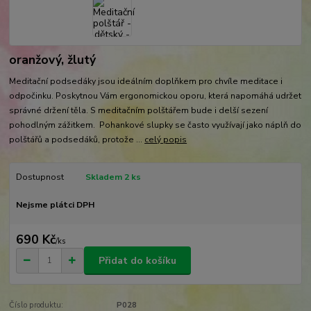
oranžový, žlutý
Meditační podsedáky jsou ideálním doplňkem pro chvíle meditace i
odpočinku. Poskytnou Vám ergonomickou oporu, která napomáhá udržet
správné držení těla. S meditačním polštářem bude i delší sezení
pohodlným zážitkem. Pohankové slupky se často využívají jako náplň do
polštářů a podsedáků, protože ...
celý popis
Dostupnost
Skladem 2 ks
Nejsme plátci DPH
690 Kč
/
ks
Přidat do košíku
Číslo produktu:
P028