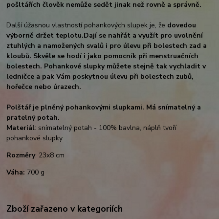
pošltářích člověk nemůže sedět jinak než rovně a správně.
Další úžasnou vlastností pohankových slupek je, že
dovedou
výborně držet teplotu.
Dají se nahřát a využít pro uvolnění
ztuhlých a namožených svalů i pro úlevu při bolestech zad a
kloubů. Skvěle se hodí i jako pomocník při menstruačních
bolestech. Pohankové slupky můžete stejně tak vychladit v
ledničce a pak Vám poskytnou úlevu při bolestech zubů,
hořečce nebo úrazech.
Polštář je plněný pohankovými slupkami. Má snímatelný a
pratelný potah.
Materiál
: snímatelný potah - 100% bavlna, náplň tvoří
pohankové slupky
Rozměry
: 23x8 cm
Váha:
700 g
Zboží zařazeno v kategoriích