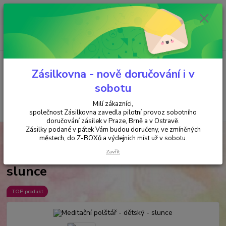
Minimální hodnota objednávky je 200 kč. Při nákupu nad 2000,- Kč je
požadována platba předem na účet.
0
ks
+420 737 737 037
za
0,00 Kč
(Po-Pá, 9-18 hod.)
Menu
Zásilkovna - nově doručování i v
sobotu
Milí zákazníci,
Hledat
společnost Zásilkovna zavedla pilotní provoz sobotního
doručování zásilek v Praze, Brně a v Ostravě.
Zásilky podané v pátek Vám budou doručeny, ve zmíněných
Úvod
PRO DĚTI
Meditační polštář - dětský - slunce
městech, do Z-BOXů a výdejních míst už v sobotu.
Meditační polštář - dětský -
Zavřít
slunce
TOP produkt