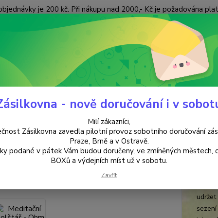
objednávky je 200 kč. Při nákupu nad 2000,- Kč je požadována pla
 ÚDAJŮ
KONTAKTY
Nevíte
Hledat
+420
(Po-Pá
Zásilkovna - nově doručování i v sobot
MEDITAČNÍ POLŠTÁŘE
Meditační polštář - Ohm
Milí zákazníci,
tační polštář - Ohm
čnost Zásilkovna zavedla pilotní provoz sobotního doručování zás
Praze, Brně a v Ostravě.
lky podané v pátek Vám budou doručeny, ve zmíněných městech, 
červ
BOXů a výdejních míst už v sobotu.
Medita
Zavřít
odpoči
udržet
sezení