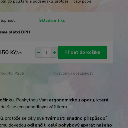
áplň do polštářů a podsedáků, protože ...
celý popis
tupnost
Skladem 1 ks
sme plátci DPH
150 Kč
Přidat do košíku
/
ks
roduktu:
P235
Hlídat cenu / dostupnost
očinku.
Poskytnou Vám
ergonomickou oporu, která
 delší sezení pohodlným zážitkem.
ků
, protože se díky své
tvárnosti snadno přizpůsobí
 tomu dovedou
odlehčit celý pohybový aparát našeho