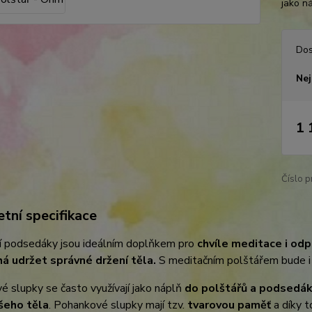
jako n
Dos
Nej
1 
Číslo p
tní specifikace
í podsedáky jsou ideálním doplňkem pro
chvíle meditace i odp
 udržet správné držení těla.
S meditačním polštářem bude i
 slupky se často využívají jako náplň
do polštářů a podsedá
šeho těla
. Pohankové slupky mají tzv.
tvarovou paměť
a díky