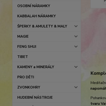
OSOBNÍ NÁRAMKY
KABBALAH NÁRAMKY
ŠPERKY & AMULETY & MALY
MAGIE
FENG SHUI
TIBET
KAMENY a MINERÁLY
Komple
PRO DĚTI
Meditačn
ZVONKOHRY
napomáhá
HUDEBNÍ NÁSTROJE
Pohankové
tvaru Va