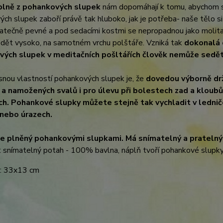
lně z pohankových slupek
nám dopomáhají k tomu, abychom
ch slupek zaboří právě tak hluboko, jak je potřeba- naše tělo s
tatečně pevné a pod sedacími kostmi se nepropadnou jako molit
edět vysoko, na samotném vrchu polštáře. Vzniká tak
dokonalá 
ých slupek v meditačních pošltářích člověk nemůže sedět 
snou vlastností pohankových slupek je, že
dovedou výborně dr
 a namožených svalů i pro úlevu při bolestech zad a kloubů
h. Pohankové slupky můžete stejně tak vychladit v lednič
nebo úrazech.
je plněný pohankovými slupkami. Má snímatelný a pratelný
: snímatelný potah - 100% bavlna, náplň tvoří pohankové slupk
: 33x13 cm