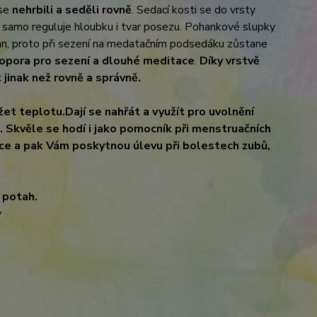
 se
nehrbili a seděli rovně
. Sedací kosti se do vrsty
i samo reguluje hloubku i tvar posezu. Pohankové slupky
an, proto při sezení na medatačním podsedáku zůstane
opora pro sezení a dlouhé meditace
.
Díky vrstvě
jinak než rovně a správně.
žet teplotu.
Dají se nahřát a využít pro uvolnění
. Skvěle se hodí i jako pomocník při menstruačních
ce a pak Vám poskytnou úlevu při bolestech zubů,
 potah.
y