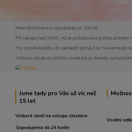
Minimální hodnota objednávky je 200 kč.
Při nákupu nad 2000,- Kč je požadována platba předem 
Pro zaslání balíčku do zahraničí (netýká se Slovenska!) n
Veškerý obsah na těchto stránkách je chráněn autorskými
Jsme tady pro Vás už víc než
Možnos
15 let
Veškeré zboží na eshopu skladem
Osobní odb
Expedujeme do 24 hodin