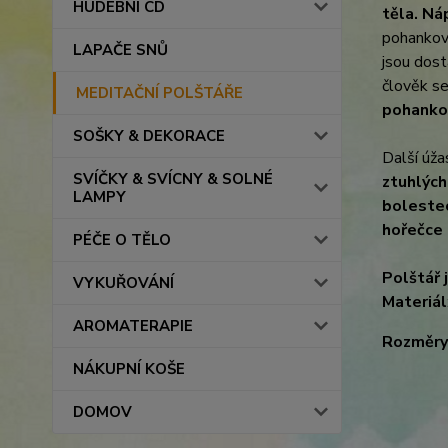
HUDEBNÍ CD
těla.
Náp
pohankový
LAPAČE SNŮ
jsou dos
člověk s
MEDITAČNÍ POLŠTÁŘE
pohankov
SOŠKY & DEKORACE
Další úža
SVÍČKY & SVÍCNY & SOLNÉ
ztuhlých
LAMPY
bolestec
hořečce 
PÉČE O TĚLO
Polštář 
VYKUŘOVÁNÍ
Materiál
AROMATERAPIE
Rozměry
NÁKUPNÍ KOŠE
DOMOV