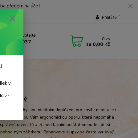
tba předem na účet.
Přihlášení
 si rady? Zavolejte.
0
ks
 737 737 037
za
0,00 Kč
, 9-18 hod.)
u
ilek v
do Z-
eno-černý
ční podsedáky jsou ideálním doplňkem pro chvíle meditace i
nku. Poskytnou Vám ergonomickou oporu, která napomáhá
 správné držení těla. S meditačním polštářem bude i delší
 pohodlným zážitkem. Pohankové slupky se často využívají