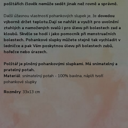
pošltářích člověk nemůže sedět jinak než rovně a správně.
Další úžasnou vlastností pohankových slupek je, že
dovedou
výborně držet teplotu.
Dají se nahřát a využít pro uvolnění
ztuhlých a namožených svalů i pro úlevu při bolestech zad a
kloubů. Skvěle se hodí i jako pomocník při menstruačních
bolestech. Pohankové slupky můžete stejně tak vychladit v
ledničce a pak Vám poskytnou úlevu při bolestech zubů,
hořečce nebo úrazech.
Polštář je plněný pohankovými slupkami. Má snímatelný a
pratelný potah.
Materiál
: snímatelný potah - 100% bavlna, náplň tvoří
pohankové slupky
Rozměry
: 33x13 cm