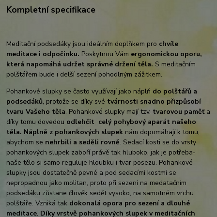
Kompletní specifikace
Meditační podsedáky jsou ideálním doplňkem pro
chvíle
meditace i odpočinku.
Poskytnou Vám
ergonomickou oporu,
která napomáhá udržet správné držení těla.
S meditačním
polštářem bude i delší sezení pohodlným zážitkem.
Pohankové slupky se často využívají jako náplň
do polštářů a
podsedáků
, protože se díky své
tvárnosti snadno přizpůsobí
tvaru Vašeho těla
. Pohankové slupky mají tzv.
tvarovou paměť
a
díky tomu dovedou
odlehčit celý pohybový aparát našeho
těla.
Náplně z pohankových slupek
nám dopomáhají k tomu,
abychom se
nehrbili a seděli rovně
. Sedací kosti se do vrsty
pohankových slupek zaboří právě tak hluboko, jak je potřeba-
naše tělo si samo reguluje hloubku i tvar posezu. Pohankové
slupky jsou dostatečně pevné a pod sedacími kostmi se
nepropadnou jako molitan, proto při sezení na medatačním
podsedáku zůstane člověk sedět vysoko, na samotném vrchu
polštáře. Vzniká tak
dokonalá opora pro sezení a dlouhé
meditace
.
Díky vrstvě pohankových slupek v meditačních