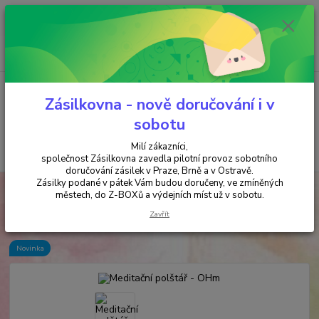
Minimální hodnota objednávky je 200 kč. Při nákupu nad 2000,- Kč je
požadována platba předem na účet.
0
ks
+420 737 737 037
za
0,00 Kč
(Po-Pá, 9-18 hod.)
Menu
Zásilkovna - nově doručování i v
sobotu
Milí zákazníci,
Hledat
společnost Zásilkovna zavedla pilotní provoz sobotního
doručování zásilek v Praze, Brně a v Ostravě.
Zásilky podané v pátek Vám budou doručeny, ve zmíněných
Úvod
MEDITAČNÍ POLŠTÁŘE
Meditační polštář - OHm
městech, do Z-BOXů a výdejních míst už v sobotu.
Meditační polštář - OHm
Zavřít
Novinka