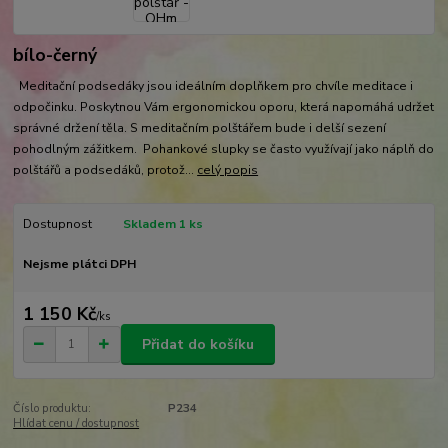
bílo-černý
Meditační podsedáky jsou ideálním doplňkem pro chvíle meditace i
odpočinku. Poskytnou Vám ergonomickou oporu, která napomáhá udržet
správné držení těla. S meditačním polštářem bude i delší sezení
pohodlným zážitkem. Pohankové slupky se často využívají jako náplň do
polštářů a podsedáků, protož...
celý popis
Dostupnost
Skladem 1 ks
Nejsme plátci DPH
1 150 Kč
/
ks
Přidat do košíku
Číslo produktu:
P234
Hlídat cenu / dostupnost