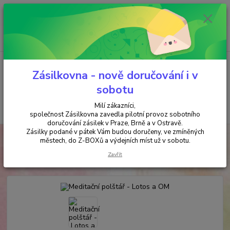
Minimální hodnota objednávky je 200 kč. Při nákupu nad 2000,- Kč je
požadována platba předem na účet.
0
ks
+420 737 737 037
za
0,00 Kč
(Po-Pá, 9-18 hod.)
Menu
Zásilkovna - nově doručování i v
sobotu
Milí zákazníci,
Hledat
společnost Zásilkovna zavedla pilotní provoz sobotního
doručování zásilek v Praze, Brně a v Ostravě.
Zásilky podané v pátek Vám budou doručeny, ve zmíněných
Úvod
MEDITAČNÍ POLŠTÁŘE
Meditační polštář - Lotos a OM
městech, do Z-BOXů a výdejních míst už v sobotu.
Meditační polštář - Lotos a OM
Zavřít