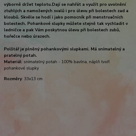
výborně držet teplotu.
Dají se nahřát a využít pro uvolnění
ztuhlých a namožených svalů i pro úlevu při bolestech zad a
kloubů. Skvěle se hodí i jako pomocník při menstruačních
bolestech. Pohankové slupky můžete stejně tak vychladit v
ledničce a pak Vám poskytnou úlevu při bolestech zubů,
hořečce nebo úrazech.
Polštář je plněný pohankovými slupkami. Má snímatelný a
pratelný potah.
Materiál
: snímatelný potah - 100% bavlna, náplň tvoří
pohankové slupky
Rozměry
: 33x13 cm