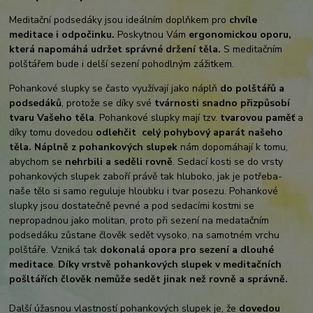
Meditační podsedáky jsou ideálním doplňkem pro
chvíle
meditace i odpočinku.
Poskytnou Vám
ergonomickou oporu,
která napomáhá udržet správné držení těla.
S meditačním
polštářem bude i delší sezení pohodlným zážitkem.
Pohankové slupky se často využívají jako náplň
do polštářů a
podsedáků
, protože se díky své
tvárnosti snadno přizpůsobí
tvaru Vašeho těla
. Pohankové slupky mají tzv.
tvarovou paměť
a
díky tomu dovedou
odlehčit celý pohybový aparát našeho
těla.
Náplně z pohankových slupek
nám dopomáhají k tomu,
abychom se
nehrbili a seděli rovně
. Sedací kosti se do vrsty
pohankových slupek zaboří právě tak hluboko, jak je potřeba-
naše tělo si samo reguluje hloubku i tvar posezu. Pohankové
slupky jsou dostatečně pevné a pod sedacími kostmi se
nepropadnou jako molitan, proto při sezení na medatačním
podsedáku zůstane člověk sedět vysoko, na samotném vrchu
polštáře. Vzniká tak
dokonalá opora pro sezení a dlouhé
meditace
.
Díky vrstvě pohankových slupek v meditačních
pošltářích člověk nemůže sedět jinak než rovně a správně.
Další úžasnou vlastností pohankových slupek je, že
dovedou