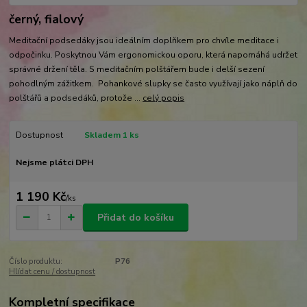
černý, fialový
Meditační podsedáky jsou ideálním doplňkem pro chvíle meditace i
odpočinku. Poskytnou Vám ergonomickou oporu, která napomáhá udržet
správné držení těla. S meditačním polštářem bude i delší sezení
pohodlným zážitkem. Pohankové slupky se často využívají jako náplň do
polštářů a podsedáků, protože ...
celý popis
Dostupnost
Skladem 1 ks
Nejsme plátci DPH
1 190 Kč
/
ks
Přidat do košíku
Číslo produktu:
P76
Hlídat cenu / dostupnost
Kompletní specifikace