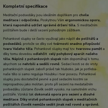
Kompletní specifikace
Meditační podsedáky jsou ideálním doplňkem pro
chvíle
meditace i odpočinku.
Poskytnou Vám
ergonomickou oporu,
která napomáhá udržet správné držení těla.
S meditačním
polštářem bude i delší sezení pohodlným zážitkem.
Pohankové slupky se často využívají jako náplň
do polštářů a
podsedáků
, protože se díky své
tvárnosti snadno přizpůsobí
tvaru Vašeho těla
. Pohankové slupky mají tzv.
tvarovou paměť
a
díky tomu dovedou
odlehčit celý pohybový aparát našeho
těla.
Náplně z pohankových slupek
nám dopomáhají k tomu,
abychom se
nehrbili a seděli rovně
. Sedací kosti se do vrsty
pohankových slupek zaboří právě tak hluboko, jak je potřeba-
naše tělo si samo reguluje hloubku i tvar posezu. Pohankové
slupky jsou dostatečně pevné a pod sedacími kostmi se
nepropadnou jako molitan, proto při sezení na medatačním
podsedáku zůstane člověk sedět vysoko, na samotném vrchu
polštáře. Vzniká tak
dokonalá opora pro sezení a dlouhé
meditace
.
Díky vrstvě pohankových slupek v meditačních
pošltářích člověk nemůže sedět jinak než rovně a správně.