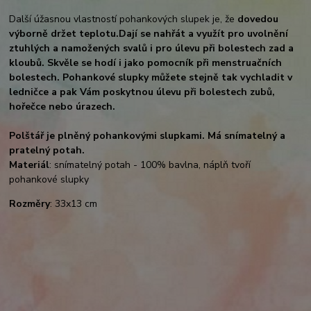
Další úžasnou vlastností pohankových slupek je, že
dovedou
výborně držet teplotu.
Dají se nahřát a využít pro uvolnění
ztuhlých a namožených svalů i pro úlevu při bolestech zad a
kloubů. Skvěle se hodí i jako pomocník při menstruačních
bolestech. Pohankové slupky můžete stejně tak vychladit v
ledničce a pak Vám poskytnou úlevu při bolestech zubů,
hořečce nebo úrazech.
Polštář je plněný pohankovými slupkami. Má snímatelný a
pratelný potah.
Materiál
: snímatelný potah - 100% bavlna, náplň tvoří
pohankové slupky
Rozměry
: 33x13 cm