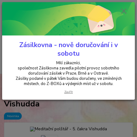
Minimální hodnota objednávky je 200 kč. Při nákupu nad 2000,- Kč je
požadována platba předem na účet.
0
ks
+420 737 737 037
za
0,00 Kč
(Po-Pá, 9-18 hod.)
Menu
Zásilkovna - nově doručování i v
sobotu
Milí zákazníci,
Hledat
společnost Zásilkovna zavedla pilotní provoz sobotního
doručování zásilek v Praze, Brně a v Ostravě.
Zásilky podané v pátek Vám budou doručeny, ve zmíněných
Úvod
MEDITAČNÍ POLŠTÁŘE
Meditační polštář - 5. čakra Vishudda
městech, do Z-BOXů a výdejních míst už v sobotu.
Meditační polštář - 5. čakra
Zavřít
Vishudda
Novinka